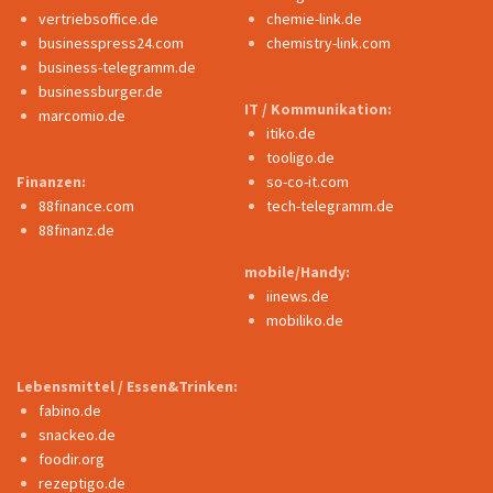
vertriebsoffice.de
chemie-link.de
businesspress24.com
chemistry-link.com
business-telegramm.de
businessburger.de
IT / Kommunikation:
marcomio.de
itiko.de
tooligo.de
Finanzen:
so-co-it.com
88finance.com
tech-telegramm.de
88finanz.de
mobile/Handy:
iinews.de
mobiliko.de
Lebensmittel / Essen&Trinken:
fabino.de
snackeo.de
foodir.org
rezeptigo.de