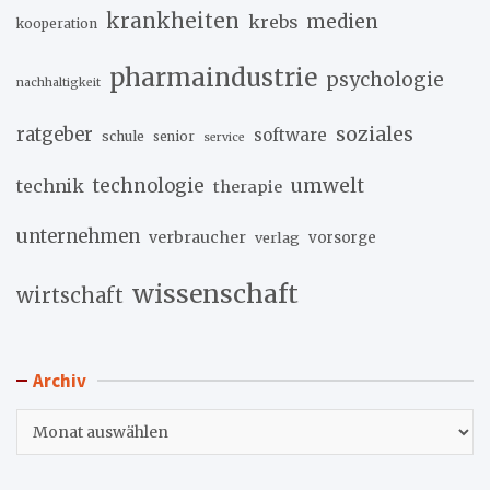
krankheiten
medien
krebs
kooperation
pharmaindustrie
psychologie
nachhaltigkeit
soziales
ratgeber
software
schule
senior
service
umwelt
technik
technologie
therapie
unternehmen
verbraucher
verlag
vorsorge
wissenschaft
wirtschaft
Archiv
Archiv