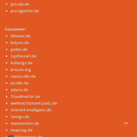
pizzala.de
pizzaguette.de
Consumer:
88news.de
kidyoo.de
gateo.de
topfreizeit.de
kulturigo.de
prosos.org
classicello.de
picello.de
adyoo.de
fitundmunter.de
weihnachtsmarktplatz.de
internet-intelligenz.de
fynngo.de
maxemotion.de
newstag.de
politikexpress.de