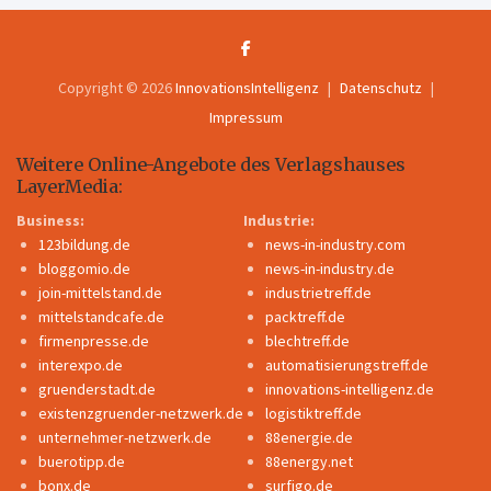
Copyright © 2026
InnovationsIntelligenz
Datenschutz
Impressum
Weitere Online-Angebote des Verlagshauses
LayerMedia:
Business:
Industrie:
123bildung.de
news-in-industry.com
bloggomio.de
news-in-industry.de
join-mittelstand.de
industrietreff.de
mittelstandcafe.de
packtreff.de
firmenpresse.de
blechtreff.de
interexpo.de
automatisierungstreff.de
gruenderstadt.de
innovations-intelligenz.de
existenzgruender-netzwerk.de
logistiktreff.de
unternehmer-netzwerk.de
88energie.de
buerotipp.de
88energy.net
bonx.de
surfigo.de