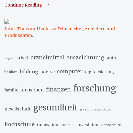
Continue Reading
Infos, Tipps und Links zu Feinsnacker, Anbietern und
Produzenten
.
arzneimittel
auszeichnung
arbeit
auto
agrar
computer
bildung
boerse
digitalisierung
banken
forschung
finanzen
fernsehen
familie
gesundheit
gesellschaft
gesundheitspolitik
hochschule
innovation
investition
internet
klimaschutz