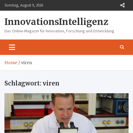
Skip
Sonntag, August 9, 2026
to
content
InnovationsIntelligenz
Das Online-Magazin für Innovation, Forschung und Entwicklung
Home
viren
Schlagwort:
viren