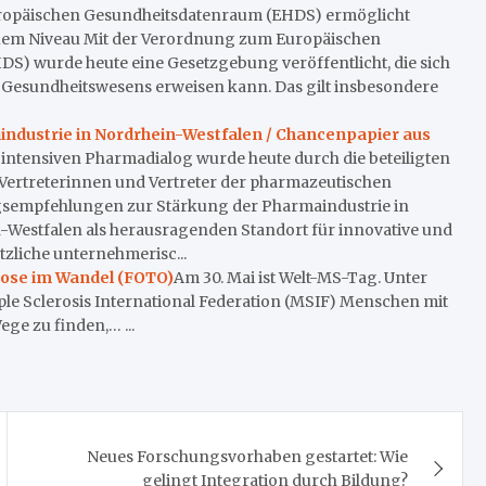
ropäischen Gesundheitsdatenraum (EHDS) ermöglicht
euem Niveau Mit der Verordnung zum Europäischen
S) wurde heute eine Gesetzgebung veröffentlicht, die sich
n Gesundheitswesens erweisen kann. Das gilt insbesondere
ndustrie in Nordrhein-Westfalen / Chancenpapier aus
ntensiven Pharmadialog wurde heute durch die beteiligten
Vertreterinnen und Vertreter der pharmazeutischen
gsempfehlungen zur Stärkung der Pharmaindustrie in
in-Westfalen als herausragenden Standort für innovative und
zliche unternehmerisc...
erose im Wandel (FOTO)
Am 30. Mai ist Welt-MS-Tag. Unter
ple Sclerosis International Federation (MSIF) Menschen mit
ge zu finden,… ...
Neues Forschungsvorhaben gestartet: Wie
gelingt Integration durch Bildung?