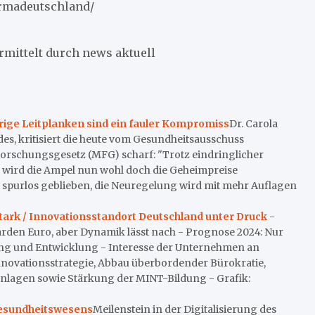
rmadeutschland/
rmittelt durch news aktuell
ige Leitplanken sind ein fauler Kompromiss
Dr. Carola
, kritisiert die heute vom Gesundheitsausschuss
rschungsgesetz (MFG) scharf: "Trotz eindringlicher
wird die Ampel nun wohl doch die Geheimpreise
nz spurlos geblieben, die Neuregelung wird mit mehr Auflagen
ark / Innovationsstandort Deutschland unter Druck
-
arden Euro, aber Dynamik lässt nach - Prognose 2024: Nur
chung und Entwicklung - Interesse der Unternehmen an
nnovationsstrategie, Abbau überbordender Bürokratie,
nlagen sowie Stärkung der MINT-Bildung - Grafik:
 Gesundheitswesens
Meilenstein in der Digitalisierung des