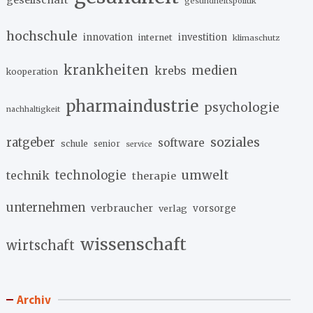
gesundheitspolitik
hochschule
innovation
investition
internet
klimaschutz
krankheiten
medien
krebs
kooperation
pharmaindustrie
psychologie
nachhaltigkeit
soziales
ratgeber
software
schule
senior
service
umwelt
technik
technologie
therapie
unternehmen
verbraucher
verlag
vorsorge
wissenschaft
wirtschaft
Archiv