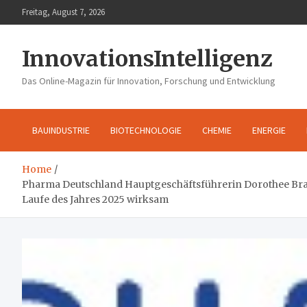
Skip
Freitag, August 7, 2026
to
content
InnovationsIntelligenz
Das Online-Magazin für Innovation, Forschung und Entwicklung
BAUINDUSTRIE
BIOTECHNOLOGIE
CHEMIE
ENERGIE
Home
Pharma Deutschland Hauptgeschäftsführerin Dorothee Brak
Laufe des Jahres 2025 wirksam