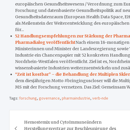
europäischen Gesundheitswesens / Verordnung zum Eu
Forschung und datenbasierte Gesundheitspolitik auf n
Gesundheitsdatenraum (European Health Data Space, EHD
als Meilenstein der Weiterentwicklung des europäische
für...
52 Handlungsempfehlungen zur Stärkung der Pharmai
Pharmadialog veröffentlicht
Nach einem 18-monatigen i
Ministerinnen und Minister der Landesregierung sowie 
Industrie ein Chancenpapier mit 52 konkreten Handlun
Nordrhein-Westfalen veröffentlicht. Ziel ist es, Nordrhe
wissensbasierte Industrien weiterzuentwickeln und zusät
“Zeit ist kostbar” – die Behandlung der Multiplen Skl
dem diesjährigen Motto #bringinguscloser will die Multi
MS mit der Forschung vernetzen. Das Ziel: Gemeinsam We
Tags:
forschung
,
governance
,
pharmaindustrie
,
verb-nde
Beitragsnavigation
Hemostemix und CytoImmuneändern
Herstellungsvertrag zur Beschleunigung des