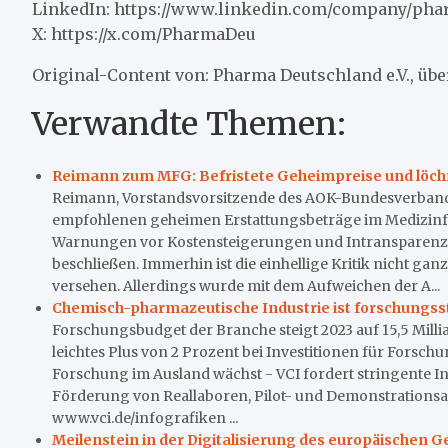
LinkedIn: https://www.linkedin.com/company/pha
X: https://x.com/PharmaDeu
Original-Content von: Pharma Deutschland e.V., übe
Verwandte Themen:
Reimann zum MFG: Befristete Geheimpreise und löchr
Reimann, Vorstandsvorsitzende des AOK-Bundesverbandes
empfohlenen geheimen Erstattungsbeträge im Medizinfo
Warnungen vor Kostensteigerungen und Intransparenz 
beschließen. Immerhin ist die einhellige Kritik nicht ga
versehen. Allerdings wurde mit dem Aufweichen der A...
Chemisch-pharmazeutische Industrie ist forschungsst
Forschungsbudget der Branche steigt 2023 auf 15,5 Milli
leichtes Plus von 2 Prozent bei Investitionen für Fors
Forschung im Ausland wächst - VCI fordert stringente I
Förderung von Reallaboren, Pilot- und Demonstrationsa
www.vci.de/infografiken ...
Meilenstein in der Digitalisierung des europäischen