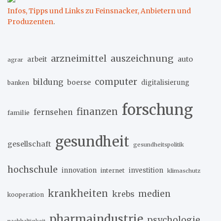
Infos, Tipps und Links zu Feinsnacker, Anbietern und
Produzenten
.
arzneimittel
auszeichnung
arbeit
auto
agrar
computer
bildung
boerse
digitalisierung
banken
forschung
finanzen
fernsehen
familie
gesundheit
gesellschaft
gesundheitspolitik
hochschule
innovation
investition
internet
klimaschutz
krankheiten
medien
krebs
kooperation
pharmaindustrie
psychologie