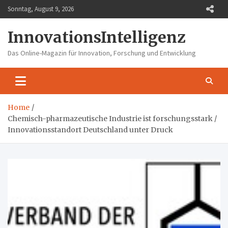
Skip
Sonntag, August 9, 2026
to
content
InnovationsIntelligenz
Das Online-Magazin für Innovation, Forschung und Entwicklung
Home
Chemisch-pharmazeutische Industrie ist forschungsstark /
Innovationsstandort Deutschland unter Druck