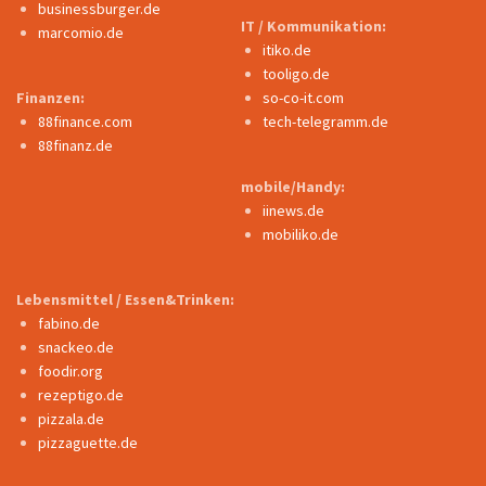
businessburger.de
IT / Kommunikation:
marcomio.de
itiko.de
tooligo.de
Finanzen:
so-co-it.com
88finance.com
tech-telegramm.de
88finanz.de
mobile/Handy:
iinews.de
mobiliko.de
Lebensmittel / Essen&Trinken:
fabino.de
snackeo.de
foodir.org
rezeptigo.de
pizzala.de
pizzaguette.de