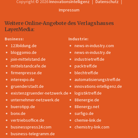
Copyright © 2026
InnovationsIntelligenz
Datenschutz
Impressum
Weitere Online-Angebote des Verlagshauses
LayerMedia:
Business:
Industrie:
123bildung.de
news-in-industry.com
bloggomio.de
news-in-industry.de
join-mittelstand.de
industrietreff.de
mittelstandcafe.de
packtreff.de
firmenpresse.de
blechtreff.de
interexpo.de
automatisierungstreff.de
gruenderstadt.de
innovations-intelligenz.de
existenzgruender-netzwerk.de
logistiktreff.de
unternehmer-netzwerk.de
88energie.de
buerotipp.de
88energy.net
bonx.de
surfigo.de
vertriebsoffice.de
chemie-link.de
businesspress24.com
chemistry-link.com
business-telegramm.de