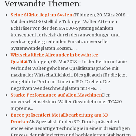
Verwandte Themen:
Seine Stärke liegt im System
Tübingen, 20. März 2018 –
Mit dem M4130 stellt die Tübinger Walter AG einen
Eckfräser vor, der den M4000-Systemgedanken
konsequent fortsetzt: durch den anwendungs- und
werkzeugübergreifenden Einsatz universeller
Systemwendeplatten Kosten… ...
Wirtschaftliche Allrounder in bewährter
Qualität
Tübingen, 08. Mai 2018 – In der Perform-Linie
verbindet Walter gehobene Qualitätsansprüche mit
maximaler Wirtschaftlichkeit. Dies gilt auch für die jetzt
eingeführte Perform-Linie im ISO-Drehen. Die
negativen Wendeschneidplatten mit 4-8… ...
Starke Performance auf allen Maschinen
Der
universell einsetzbare Walter Gewindeformer TC420
Supreme...
Encee präsentiert Metallbearbeitung am 3D-
Drucker
Als Spezialist für den 3D-Druck präsentiert
encee eine neuartige Technologie in einem dreistufigen
Prozess, der mit legierten und hochlegierten Stahlsorten