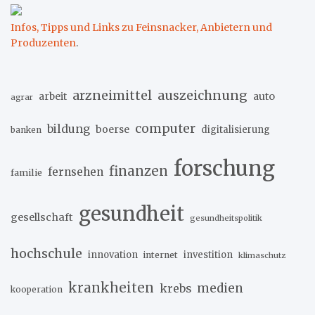
Infos, Tipps und Links zu Feinsnacker, Anbietern und
Produzenten
.
arzneimittel
auszeichnung
arbeit
auto
agrar
computer
bildung
boerse
digitalisierung
banken
forschung
finanzen
fernsehen
familie
gesundheit
gesellschaft
gesundheitspolitik
hochschule
innovation
investition
internet
klimaschutz
krankheiten
medien
krebs
kooperation