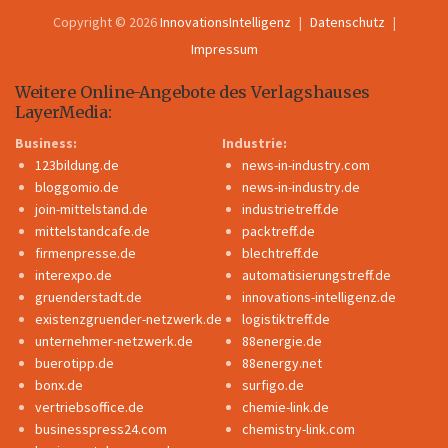
Copyright © 2026
InnovationsIntelligenz
Datenschutz
Impressum
Weitere Online-Angebote des Verlagshauses
LayerMedia:
Business:
Industrie:
123bildung.de
news-in-industry.com
bloggomio.de
news-in-industry.de
join-mittelstand.de
industrietreff.de
mittelstandcafe.de
packtreff.de
firmenpresse.de
blechtreff.de
interexpo.de
automatisierungstreff.de
gruenderstadt.de
innovations-intelligenz.de
existenzgruender-netzwerk.de
logistiktreff.de
unternehmer-netzwerk.de
88energie.de
buerotipp.de
88energy.net
bonx.de
surfigo.de
vertriebsoffice.de
chemie-link.de
businesspress24.com
chemistry-link.com