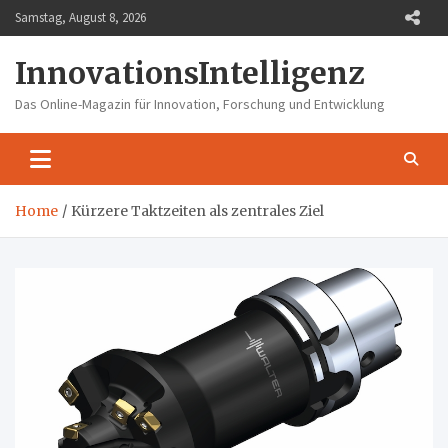
Skip
Samstag, August 8, 2026
to
content
InnovationsIntelligenz
Das Online-Magazin für Innovation, Forschung und Entwicklung
Home
Kürzere Taktzeiten als zentrales Ziel