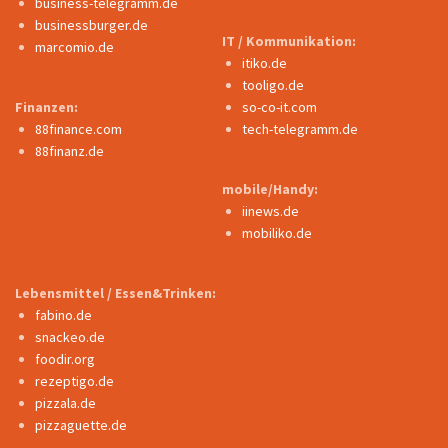
business-telegramm.de
businessburger.de
IT / Kommunikation:
marcomio.de
itiko.de
tooligo.de
Finanzen:
so-co-it.com
88finance.com
tech-telegramm.de
88finanz.de
mobile/Handy:
iinews.de
mobiliko.de
Lebensmittel / Essen&Trinken:
fabino.de
snackeo.de
foodir.org
rezeptigo.de
pizzala.de
pizzaguette.de