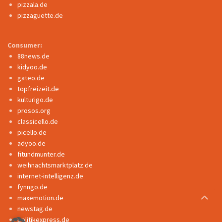
pizzala.de
pizzaguette.de
Consumer:
88news.de
kidyoo.de
gateo.de
topfreizeit.de
kulturigo.de
prosos.org
classicello.de
picello.de
adyoo.de
fitundmunter.de
weihnachtsmarktplatz.de
internet-intelligenz.de
fynngo.de
maxemotion.de
newstag.de
politikexpress.de