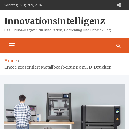
Skip
Sonntag, August 9, 2026
to
content
InnovationsIntelligenz
Das Online-Magazin für Innovation, Forschung und Entwicklung
Home
Encee präsentiert Metallbearbeitung am 3D-Drucker