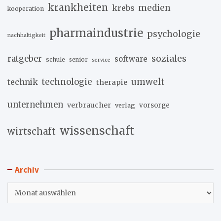
krankheiten
medien
krebs
kooperation
pharmaindustrie
psychologie
nachhaltigkeit
soziales
ratgeber
software
schule
senior
service
umwelt
technik
technologie
therapie
unternehmen
verbraucher
verlag
vorsorge
wissenschaft
wirtschaft
Archiv
Archiv