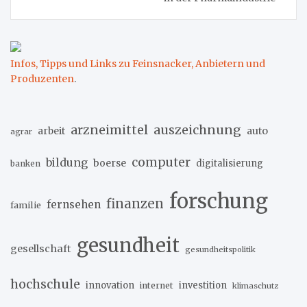
Infos, Tipps und Links zu Feinsnacker, Anbietern und
Produzenten
.
arzneimittel
auszeichnung
arbeit
auto
agrar
computer
bildung
boerse
digitalisierung
banken
forschung
finanzen
fernsehen
familie
gesundheit
gesellschaft
gesundheitspolitik
hochschule
innovation
investition
internet
klimaschutz