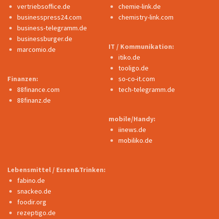
vertriebsoffice.de
chemie-link.de
businesspress24.com
chemistry-link.com
business-telegramm.de
businessburger.de
IT / Kommunikation:
marcomio.de
itiko.de
tooligo.de
Finanzen:
so-co-it.com
88finance.com
tech-telegramm.de
88finanz.de
mobile/Handy:
iinews.de
mobiliko.de
Lebensmittel / Essen&Trinken:
fabino.de
snackeo.de
foodir.org
rezeptigo.de