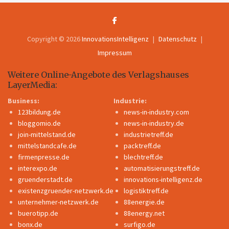
Copyright © 2026
InnovationsIntelligenz
Datenschutz
Impressum
Weitere Online-Angebote des Verlagshauses
LayerMedia:
Business:
Industrie:
123bildung.de
news-in-industry.com
bloggomio.de
news-in-industry.de
join-mittelstand.de
industrietreff.de
mittelstandcafe.de
packtreff.de
firmenpresse.de
blechtreff.de
interexpo.de
automatisierungstreff.de
gruenderstadt.de
innovations-intelligenz.de
existenzgruender-netzwerk.de
logistiktreff.de
unternehmer-netzwerk.de
88energie.de
buerotipp.de
88energy.net
bonx.de
surfigo.de