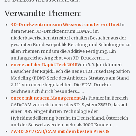
Verwandte Themen:
3D-Druckzentrum zum Wissenstransfer eröffnet
In
dem neuen 3D-Druckzentrum EBMAC im
niederbayerischen Arnstorf erhalten Besucher aus der
gesamten Bundesrepublik Beratung und Schulungen zu
allen Themen rund um die Additive Fertigung. Ein
umfangreiches Angebot von 3D-Druckern… ...
encee auf der Rapid.Tech 2018
Vom 5.-7. Juni können
Besucher der Rapid.Tech die neue F123 Fused Deposition
Modeling (FDM) Serie des Anbieters Stratasys am Stand
2-111 von encee begutachten. Die FDM-Drucker
zeichnen sich durch besonders… ...
encee mit neuem Management
Als Pionier im Bereich
CAD/CAM vertreibt encee das 3D-System ZW3D, das auf
einer 1985 eingeführten Technologie der
Hybridmodellierung beruht. In Deutschland, Österreich
und der Schweiz werden mehr als 1000 Kunden… ...
ZW3D 2017 CAD/CAM mit dem besten Preis &