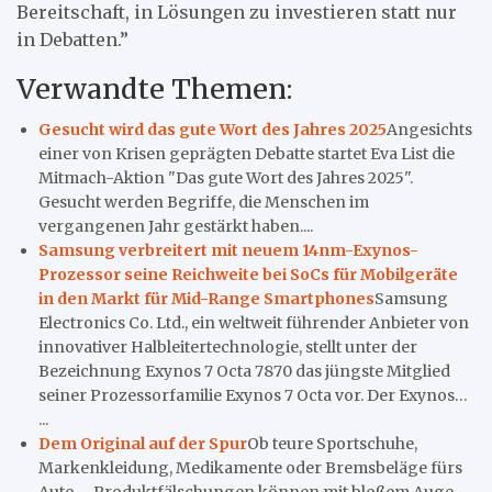
Bereitschaft, in Lösungen zu investieren statt nur
in Debatten.”
Verwandte Themen:
Gesucht wird das gute Wort des Jahres 2025
Angesichts
einer von Krisen geprägten Debatte startet Eva List die
Mitmach-Aktion "Das gute Wort des Jahres 2025".
Gesucht werden Begriffe, die Menschen im
vergangenen Jahr gestärkt haben....
Samsung verbreitert mit neuem 14nm-Exynos-
Prozessor seine Reichweite bei SoCs für Mobilgeräte
in den Markt für Mid-Range Smartphones
Samsung
Electronics Co. Ltd., ein weltweit führender Anbieter von
innovativer Halbleitertechnologie, stellt unter der
Bezeichnung Exynos 7 Octa 7870 das jüngste Mitglied
seiner Prozessorfamilie Exynos 7 Octa vor. Der Exynos…
...
Dem Original auf der Spur
Ob teure Sportschuhe,
Markenkleidung, Medikamente oder Bremsbeläge fürs
Auto – Produktfälschungen können mit bloßem Auge