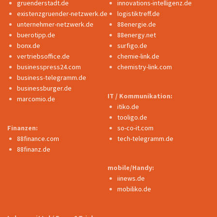
gruenderstadt.de
innovations-intelligenz.de
existenzgruender-netzwerk.de
logistiktreff.de
unternehmer-netzwerk.de
88energie.de
buerotipp.de
88energy.net
bonx.de
surfigo.de
vertriebsoffice.de
chemie-link.de
businesspress24.com
chemistry-link.com
business-telegramm.de
businessburger.de
IT / Kommunikation:
marcomio.de
itiko.de
tooligo.de
Finanzen:
so-co-it.com
88finance.com
tech-telegramm.de
88finanz.de
mobile/Handy:
iinews.de
mobiliko.de