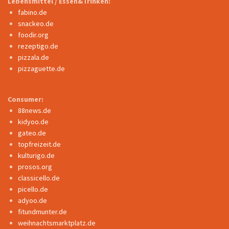
Lebensmittel / Essen&Trinken:
fabino.de
snackeo.de
foodir.org
rezeptigo.de
pizzala.de
pizzaguette.de
Consumer:
88news.de
kidyoo.de
gateo.de
topfreizeit.de
kulturigo.de
prosos.org
classicello.de
picello.de
adyoo.de
fitundmunter.de
weihnachtsmarktplatz.de