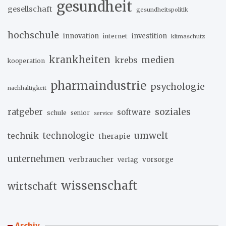
gesundheit
gesellschaft
gesundheitspolitik
hochschule
innovation
investition
internet
klimaschutz
krankheiten
medien
krebs
kooperation
pharmaindustrie
psychologie
nachhaltigkeit
soziales
ratgeber
software
schule
senior
service
umwelt
technik
technologie
therapie
unternehmen
verbraucher
verlag
vorsorge
wissenschaft
wirtschaft
Archiv