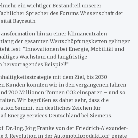
elmehr ein wichtiger Bestandteil unserer
e, Fachlicher Sprecher des Forums Wissenschaft der
sität Bayreuth.
ransformation hin zu einer klimaneutralen
ntlang der gesamten Wertschöpfungsketten gelingen
ht fest: “Innovationen bei Energie, Mobilität und
haltiges Wachstum und langfristige
n hervorragendes Beispiel!”
hhaltigkeitsstrategie mit dem Ziel, bis 2030
eren Kunden konnten wir in den vergangenen Jahren
und 700 Millionen Tonnen CO2 einsparen – und so
talten. Wir begrüßen es daher sehr, dass die
tion Summit ein deutliches Zeichen für
Head Energy Services Deutschland bei Siemens.
. Dr.-Ing. Jörg Franke von der Friedrich-Alexander-
e 3. Revolution in der Automobilproduktion” zeigte