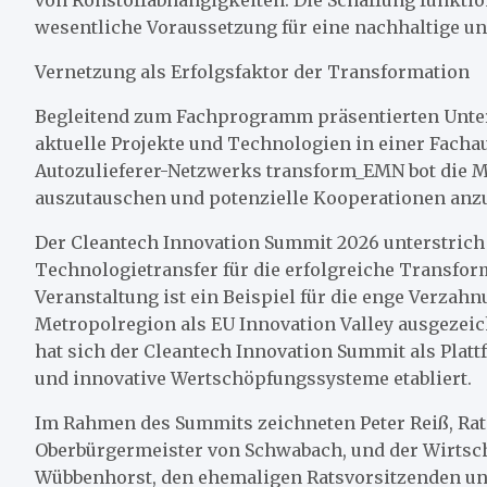
wesentliche Voraussetzung für eine nachhaltige und
Vernetzung als Erfolgsfaktor der Transformation
Begleitend zum Fachprogramm präsentierten Unt
aktuelle Projekte und Technologien in einer Facha
Autozulieferer-Netzwerks transform_EMN bot die M
auszutauschen und potenzielle Kooperationen anz
Der Cleantech Innovation Summit 2026 unterstrich
Technologietransfer für die erfolgreiche Transform
Veranstaltung ist ein Beispiel für die enge Verzahn
Metropolregion als EU Innovation Valley ausgezeic
hat sich der Cleantech Innovation Summit als Plat
und innovative Wertschöpfungssysteme etabliert.
Im Rahmen des Summits zeichneten Peter Reiß, Rat
Oberbürgermeister von Schwabach, und der Wirtscha
Wübbenhorst, den ehemaligen Ratsvorsitzenden und