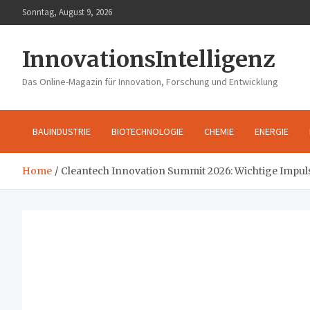
Skip
Sonntag, August 9, 2026
to
content
InnovationsIntelligenz
Das Online-Magazin für Innovation, Forschung und Entwicklung
BAUINDUSTRIE
BIOTECHNOLOGIE
CHEMIE
ENERGIE
Home
Cleantech Innovation Summit 2026: Wichtige Impuls