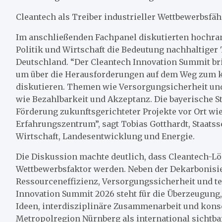
Cleantech als Treiber industrieller Wettbewerbsfäh
Im anschließenden Fachpanel diskutierten hochrang
Politik und Wirtschaft die Bedeutung nachhaltiger
Deutschland. “Der Cleantech Innovation Summit bri
um über die Herausforderungen auf dem Weg zum k
diskutieren. Themen wie Versorgungsicherheit und
wie Bezahlbarkeit und Akzeptanz. Die bayerische S
Förderung zukunftsgerichteter Projekte vor Ort wi
Erfahrungszentrum”, sagt Tobias Gotthardt, Staats
Wirtschaft, Landesentwicklung und Energie.
Die Diskussion machte deutlich, dass Cleantech-
Wettbewerbsfaktor werden. Neben der Dekarbonisie
Ressourceneffizienz, Versorgungssicherheit und t
Innovation Summit 2026 steht für die Überzeugung
Ideen, interdisziplinäre Zusammenarbeit und kons
Metropolregion Nürnberg als international sichtba