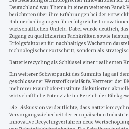
Deutschland war Thema in einem weiteren Panel: 
berichteten über ihre Erfahrungen bei der Entwick
Rahmenbedingungen für erfolgreiche Innovatione
wirtschaftlichen Umfeld. Dabei wurde deutlich, da
Zugang zu qualifizierten Fachkräften sowie leist
Erfolgsfaktoren für nachhaltiges Wachstum darstel
technologischer Fortschritt, sondern als strategis
Batterierecycling als Schlüssel einer resilienten K
Ein weiterer Schwerpunkt des Summits lag auf dem
geschlossener Wertstoffkreisläufe. Vertreter der
mehrerer Fraunhofer-Institute diskutierten aktue
wirtschaftliche Potenziale im Bereich der Rückgew
Die Diskussion verdeutlichte, dass Batterierecycling
Versorgungssicherheit der europäischen Industrie 
innovative Recyclingverfahren neue Wertschöpfun
von Rohstoffabhängigkeiten. Die Schaffung funktio