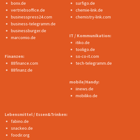
bonx.de
surfigo.de
vertriebsoffice.de
chemie-link.de
businesspress24.com
chemistry-link.com
business-telegramm.de
businessburger.de
IT / Kommunikation:
marcomio.de
itiko.de
tooligo.de
Finanzen:
so-co-it.com
88finance.com
tech-telegramm.de
88finanz.de
mobile/Handy:
iinews.de
mobiliko.de
Lebensmittel / Essen&Trinken:
fabino.de
snackeo.de
foodir.org