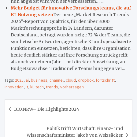
nun abgelöst wird von der verbesserten… ...
Mehr Budget für innovative Forschungsteams, die auf
KI-Nutzung setzen
Der neue „Market Research Trends
2026“-Report von Qualtrics, für den über 3.000
Marktforschungsprofis in 14 Ländern, darunter
Deutschland, befragt wurden, zeigt: 72 % der Teams, die
synthetische Antworten, agentische KI und spezialisierte
Funktionen einsetzen, berichten, dass ihre Organisation
heute deutlich stärker auf ihre Forschung zurückgreift
als noch vor einem Jahr – mit direkter Auswirkung auf
Budgetzuwächse! Traditionelle Teams hingegen ver...
Tags:
2025
,
ai
,
business
,
channel
,
cloud
,
dropbox
,
fortschritt
,
innovation
,
it
,
ki
,
tech
,
trends
,
vorhersagen
Beitragsnavigation
BIO.NRW– Die Highlights 2024
Politik trifft Wirtschaft: Finanz- und
Wissenschaftsminister Jakob von Weizsäcker