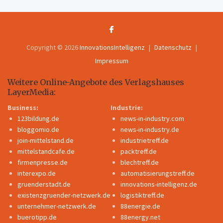
Copyright © 2026
InnovationsIntelligenz
Datenschutz
Impressum
Weitere Online-Angebote des Verlagshauses
LayerMedia:
Business:
Industrie:
123bildung.de
news-in-industry.com
bloggomio.de
news-in-industry.de
join-mittelstand.de
industrietreff.de
mittelstandcafe.de
packtreff.de
firmenpresse.de
blechtreff.de
interexpo.de
automatisierungstreff.de
gruenderstadt.de
innovations-intelligenz.de
existenzgruender-netzwerk.de
logistiktreff.de
unternehmer-netzwerk.de
88energie.de
buerotipp.de
88energy.net