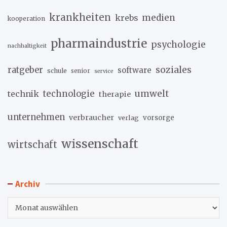
krankheiten
medien
krebs
kooperation
pharmaindustrie
psychologie
nachhaltigkeit
soziales
ratgeber
software
schule
senior
service
umwelt
technik
technologie
therapie
unternehmen
verbraucher
verlag
vorsorge
wissenschaft
wirtschaft
Archiv
Archiv