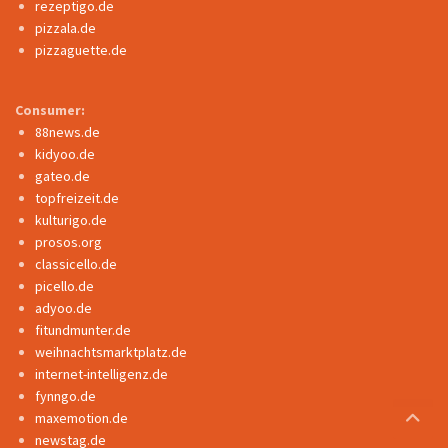
rezeptigo.de
pizzala.de
pizzaguette.de
Consumer:
88news.de
kidyoo.de
gateo.de
topfreizeit.de
kulturigo.de
prosos.org
classicello.de
picello.de
adyoo.de
fitundmunter.de
weihnachtsmarktplatz.de
internet-intelligenz.de
fynngo.de
maxemotion.de
newstag.de