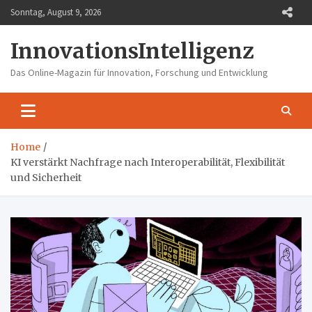
Skip
Sonntag, August 9, 2026
to
content
InnovationsIntelligenz
Das Online-Magazin für Innovation, Forschung und Entwicklung
Home
KI verstärkt Nachfrage nach Interoperabilität, Flexibilität
und Sicherheit