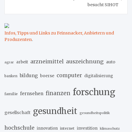
besucht SIHOT
Infos, Tipps und Links zu Feinsnacker, Anbietern und
Produzenten
.
arzneimittel
auszeichnung
arbeit
auto
agrar
computer
bildung
boerse
digitalisierung
banken
forschung
finanzen
fernsehen
familie
gesundheit
gesellschaft
gesundheitspolitik
hochschule
innovation
investition
internet
klimaschutz