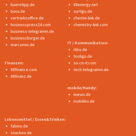
buerotipp.de
88energy.net
bonx.de
surfigo.de
vertriebsoffice.de
chemie-link.de
businesspress24.com
chemistry-link.com
business-telegramm.de
businessburger.de
IT / Kommunikation:
marcomio.de
itiko.de
tooligo.de
Finanzen:
so-co-it.com
88finance.com
tech-telegramm.de
88finanz.de
mobile/Handy:
iinews.de
mobiliko.de
Lebensmittel / Essen&Trinken:
fabino.de
snackeo.de