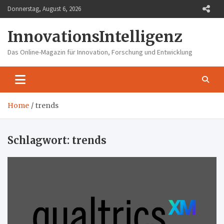
Skip
Donnerstag, August 6, 2026
to
content
InnovationsIntelligenz
Das Online-Magazin für Innovation, Forschung und Entwicklung
Home
trends
Schlagwort:
trends