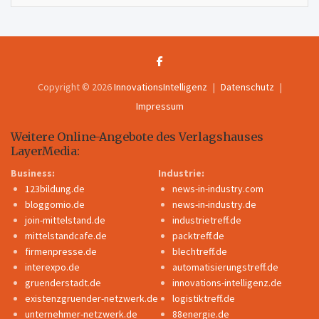
Copyright © 2026
InnovationsIntelligenz
Datenschutz
Impressum
Weitere Online-Angebote des Verlagshauses
LayerMedia:
Business:
Industrie:
123bildung.de
news-in-industry.com
bloggomio.de
news-in-industry.de
join-mittelstand.de
industrietreff.de
mittelstandcafe.de
packtreff.de
firmenpresse.de
blechtreff.de
interexpo.de
automatisierungstreff.de
gruenderstadt.de
innovations-intelligenz.de
existenzgruender-netzwerk.de
logistiktreff.de
unternehmer-netzwerk.de
88energie.de