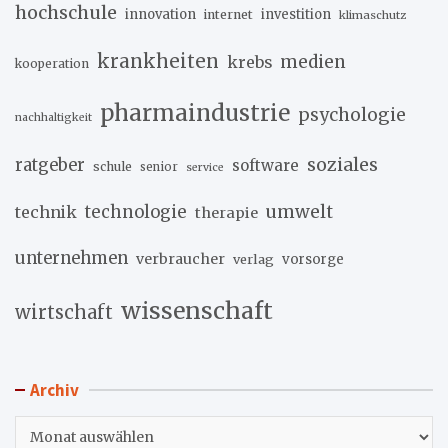
hochschule
innovation
investition
internet
klimaschutz
krankheiten
medien
krebs
kooperation
pharmaindustrie
psychologie
nachhaltigkeit
soziales
ratgeber
software
schule
senior
service
umwelt
technik
technologie
therapie
unternehmen
verbraucher
verlag
vorsorge
wissenschaft
wirtschaft
Archiv
Archiv