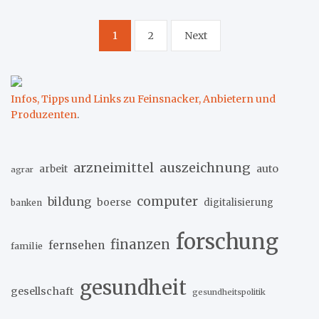
Seitennummerierung
1
2
Next
der
Beiträge
Infos, Tipps und Links zu Feinsnacker, Anbietern und
Produzenten
.
arzneimittel
auszeichnung
arbeit
auto
agrar
computer
bildung
boerse
digitalisierung
banken
forschung
finanzen
fernsehen
familie
gesundheit
gesellschaft
gesundheitspolitik