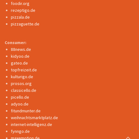
foodir.org
rezeptigo.de
pizzala.de
pizzaguette.de
Consumer:
88news.de
kidyoo.de
gateo.de
topfreizeit.de
kulturigo.de
prosos.org
classicello.de
picello.de
adyoo.de
fitundmunter.de
weihnachtsmarktplatz.de
internet-intelligenz.de
fynngo.de
maxemotion.de