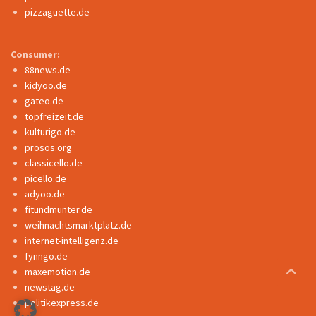
pizzaguette.de
Consumer:
88news.de
kidyoo.de
gateo.de
topfreizeit.de
kulturigo.de
prosos.org
classicello.de
picello.de
adyoo.de
fitundmunter.de
weihnachtsmarktplatz.de
internet-intelligenz.de
fynngo.de
maxemotion.de
newstag.de
politikexpress.de