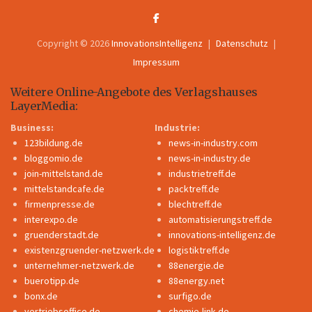
Copyright © 2026
InnovationsIntelligenz
Datenschutz
Impressum
Weitere Online-Angebote des Verlagshauses
LayerMedia:
Business:
Industrie:
123bildung.de
news-in-industry.com
bloggomio.de
news-in-industry.de
join-mittelstand.de
industrietreff.de
mittelstandcafe.de
packtreff.de
firmenpresse.de
blechtreff.de
interexpo.de
automatisierungstreff.de
gruenderstadt.de
innovations-intelligenz.de
existenzgruender-netzwerk.de
logistiktreff.de
unternehmer-netzwerk.de
88energie.de
buerotipp.de
88energy.net
bonx.de
surfigo.de
vertriebsoffice.de
chemie-link.de