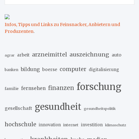
Infos, Tipps und Links zu Feinsnacker, Anbietern und
Produzenten
.
arzneimittel
auszeichnung
arbeit
auto
agrar
computer
bildung
boerse
digitalisierung
banken
forschung
finanzen
fernsehen
familie
gesundheit
gesellschaft
gesundheitspolitik
hochschule
innovation
investition
internet
klimaschutz