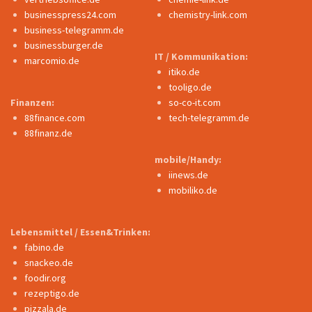
businesspress24.com
chemistry-link.com
business-telegramm.de
businessburger.de
IT / Kommunikation:
marcomio.de
itiko.de
tooligo.de
Finanzen:
so-co-it.com
88finance.com
tech-telegramm.de
88finanz.de
mobile/Handy:
iinews.de
mobiliko.de
Lebensmittel / Essen&Trinken:
fabino.de
snackeo.de
foodir.org
rezeptigo.de
pizzala.de