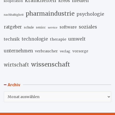
krankheiten
medien
krebs
kooperation
pharmaindustrie
psychologie
nachhaltigkeit
soziales
ratgeber
software
schule
senior
service
umwelt
technik
technologie
therapie
unternehmen
verbraucher
verlag
vorsorge
wissenschaft
wirtschaft
Archiv
Archiv