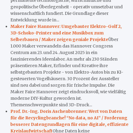
permanente technologische, wirtschaftliche und
geopolitische Überlegenheit - operativ umsetzbar und
wissenschaftlich fundiert. Die Grundlage dieser
Entwicklung wurde in...
Maker Faire Hannover: Umgebauter Elektro-Golf 2,
3D-Schoko-Printer und eine Musikbox zum
Selberbauen / Maker zeigen geniale Projekte
Über
1.000 Maker verwandeln das Hannover Congress
Centrum am 23. und 24. August 2025 in ein
faszinierendes Ideenlabor. An mehr als 230 Ständen
präsentieren Maker, Erfinder und Kreative ihre
selbstgebauten Projekte - von Elektro-Autos bis zu KI-
gesteuerten Vogelhäusern. 30 Prozent der Aussteller
sind neu dabei und sorgen für frische Impulse. Die
Maker Faire Hannover zeigt eindrucksvoll, wie vielfältig
moderne DIY-Kultur geworden ist.
Themenschwerpunkte sind 3D-Druck...
Prof. Dr.-Ing. Doris Aschenbrenner: Wert von Daten
für die Recyclingbranche! “No data, no AI” / Forderung
besserer Datengrundlagen für eine digitale, effiziente
Kreislaufwirtschaft
Ohne Daten keine