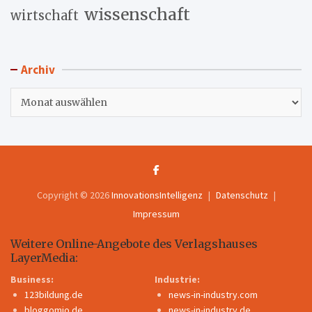
wissenschaft
wirtschaft
Archiv
Archiv
Copyright © 2026
InnovationsIntelligenz
Datenschutz
Impressum
Weitere Online-Angebote des Verlagshauses
LayerMedia:
Business:
Industrie:
123bildung.de
news-in-industry.com
bloggomio.de
news-in-industry.de