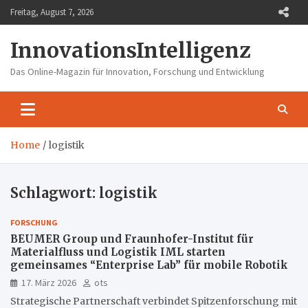
Skip
Freitag, August 7, 2026
to
content
InnovationsIntelligenz
Das Online-Magazin für Innovation, Forschung und Entwicklung
Home
logistik
Schlagwort:
logistik
FORSCHUNG
BEUMER Group und Fraunhofer-Institut für
Materialfluss und Logistik IML starten
gemeinsames “Enterprise Lab” für mobile Robotik
17. März 2026
ots
Strategische Partnerschaft verbindet Spitzenforschung mit