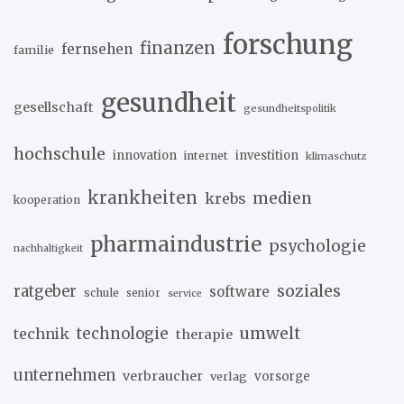
forschung
finanzen
fernsehen
familie
gesundheit
gesellschaft
gesundheitspolitik
hochschule
innovation
investition
internet
klimaschutz
krankheiten
medien
krebs
kooperation
pharmaindustrie
psychologie
nachhaltigkeit
soziales
ratgeber
software
schule
senior
service
umwelt
technik
technologie
therapie
unternehmen
verbraucher
verlag
vorsorge