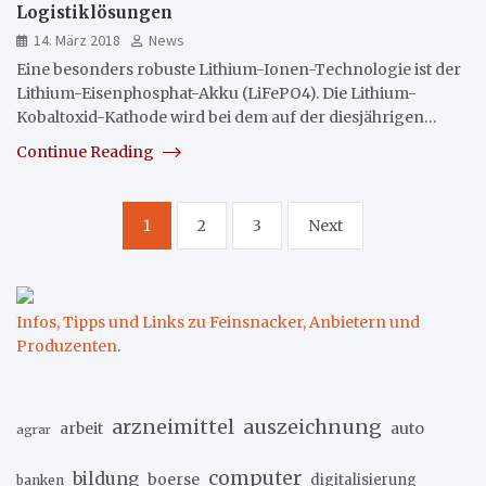
Logistiklösungen
14. März 2018
News
Eine besonders robuste Lithium-Ionen-Technologie ist der
Lithium-Eisenphosphat-Akku (LiFePO4). Die Lithium-
Kobaltoxid-Kathode wird bei dem auf der diesjährigen…
Continue Reading
Seitennummerierung
1
2
3
Next
der
Beiträge
Infos, Tipps und Links zu Feinsnacker, Anbietern und
Produzenten
.
arzneimittel
auszeichnung
arbeit
auto
agrar
computer
bildung
boerse
digitalisierung
banken