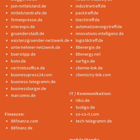
join-mittelstand.de
industrietreff.de
mittelstandcafe.de
packtreff.de
firmenpresse.de
blechtreff.de
interexpo.de
automatisierungstreff.de
gruenderstadt.de
innovations-intelligenz.de
existenzgruender-netzwerk.de
logistiktreff.de
unternehmer-netzwerk.de
88energie.de
buerotipp.de
88energy.net
bonx.de
surfigo.de
vertriebsoffice.de
chemie-link.de
businesspress24.com
chemistry-link.com
business-telegramm.de
businessburger.de
IT / Kommunikation:
marcomio.de
itiko.de
tooligo.de
Finanzen:
so-co-it.com
88finance.com
tech-telegramm.de
88finanz.de
mobile/Handy: