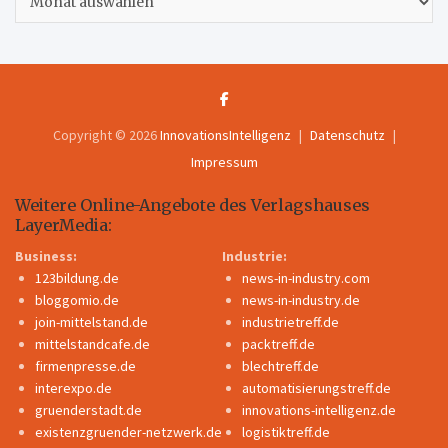
Copyright © 2026
InnovationsIntelligenz
Datenschutz
Impressum
Weitere Online-Angebote des Verlagshauses
LayerMedia:
Business:
Industrie:
123bildung.de
news-in-industry.com
bloggomio.de
news-in-industry.de
join-mittelstand.de
industrietreff.de
mittelstandcafe.de
packtreff.de
firmenpresse.de
blechtreff.de
interexpo.de
automatisierungstreff.de
gruenderstadt.de
innovations-intelligenz.de
existenzgruender-netzwerk.de
logistiktreff.de