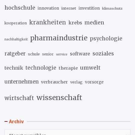
hochschule
innovation
investition
internet
klimaschutz
krankheiten
medien
krebs
kooperation
pharmaindustrie
psychologie
nachhaltigkeit
soziales
ratgeber
software
schule
senior
service
umwelt
technik
technologie
therapie
unternehmen
verbraucher
verlag
vorsorge
wissenschaft
wirtschaft
Archiv
Archiv