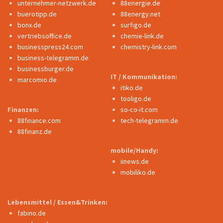
unternehmer-netzwerk.de
88energie.de
buerotipp.de
88energy.net
bonx.de
surfigo.de
vertriebsoffice.de
chemie-link.de
businesspress24.com
chemistry-link.com
business-telegramm.de
businessburger.de
IT / Kommunikation:
marcomio.de
itiko.de
tooligo.de
Finanzen:
so-co-it.com
88finance.com
tech-telegramm.de
88finanz.de
mobile/Handy:
iinews.de
mobiliko.de
Lebensmittel / Essen&Trinken:
fabino.de