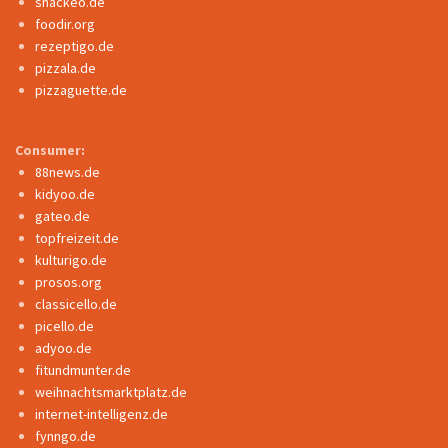
snackeo.de
foodir.org
rezeptigo.de
pizzala.de
pizzaguette.de
Consumer:
88news.de
kidyoo.de
gateo.de
topfreizeit.de
kulturigo.de
prosos.org
classicello.de
picello.de
adyoo.de
fitundmunter.de
weihnachtsmarktplatz.de
internet-intelligenz.de
fynngo.de