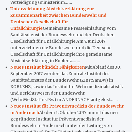
Verteidigungsministerium… ...
Unterzeichnung Absichtserklärung zur
Zusammenarbeit zwischen Bundeswehr und
Deutscher Gesellschaft für
Unfallchirurgie
Gemeinsame Presseeinladung vom
Sanitätsdienst der Bundeswehr und der Deutschen
Gesellschaft für Unfallchirurgie Am 7. Juni 2017
unterzeichnen die Bundeswehr und die Deutsche
Gesellschaft für Unfallchirurgie ihre gemeinsame
Absichtserklärung in Koblenz.… ...
Neues Institut bündelt Fähigkeiten
Mit Ablauf des 30.
September 2017 werden das Zentrale Institut des
Sanitätsdienstes der Bundeswehr (ZInstSanBw) in
KOBLENZ, sowie das Institut für Wehrmedizinalstatistik
und Berichtswesen der Bundeswehr
(WehrMedStatInstBw) in ANDERNACH aufgelöst.… ...
Neues Institut für Präventivmedizin der Bundeswehr
in Andernach
Ab dem 1. Oktober 2017 nimmt das neu
gegründete Institut für Präventivmedizin der
Bundeswehr in Andernach unter der Leitung von
Oberstarzt Prof. Dr. Dr. Dieter Leyk seinen Dienstbetrieb