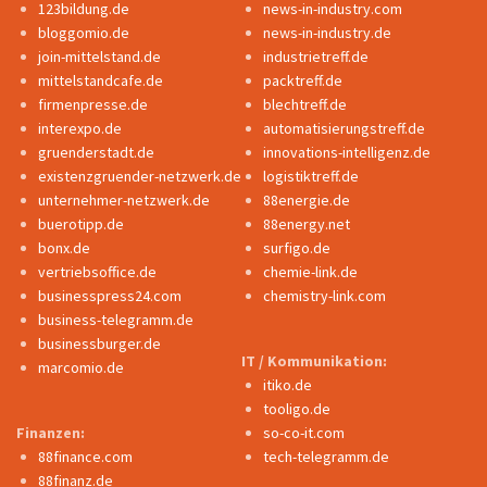
123bildung.de
news-in-industry.com
bloggomio.de
news-in-industry.de
join-mittelstand.de
industrietreff.de
mittelstandcafe.de
packtreff.de
firmenpresse.de
blechtreff.de
interexpo.de
automatisierungstreff.de
gruenderstadt.de
innovations-intelligenz.de
existenzgruender-netzwerk.de
logistiktreff.de
unternehmer-netzwerk.de
88energie.de
buerotipp.de
88energy.net
bonx.de
surfigo.de
vertriebsoffice.de
chemie-link.de
businesspress24.com
chemistry-link.com
business-telegramm.de
businessburger.de
IT / Kommunikation:
marcomio.de
itiko.de
tooligo.de
Finanzen:
so-co-it.com
88finance.com
tech-telegramm.de
88finanz.de