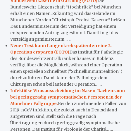
Bundeswehrkaserne in Garching (FOTO)
Die
Bundeswehr-Liegenschaft “Hochbrück” bei München
erhält einen Namen. Zukünftig wird das Gelände im
Münchener Norden “Christoph-Probst-Kaserne” heißen.
Das Bundesministerium der Verteidigung hat einem
entsprechenden Antrag zugestimmt. Damit folgt das
Verteidigungsministerium… ...
Neuer Test kann Lungenkrebspatienten eine 2.
Operation ersparen (FOTO)
Das Institut für Pathologie
des Bundeswehrzentralkrankenhauses in Koblenz
verfügt über die Möglichkeit, während einer Operation
einen speziellen Schnelltest (“Schnellimmunreaktion”)
durchzuführen. Damit kann der Pathologe dem
Chirurgen schon bei laufender Operation… ...
Infektiöse Virusausscheidung im Nasen-Rachenraum
bei geringgradig symptomatischen Personen in der
Münchner Fallgruppe.
Bei den zunehmenden Fällen von
2019-nCoV Infektion, die zuletzt auch in Deutschland
aufgetreten sind, stellt sich die Frage nach
Übertragungen durch geringgradig symptomatische
Personen. Das Institut für Virologie der Charité… ...