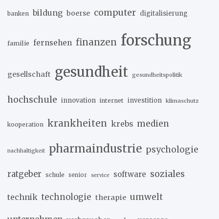
computer
bildung
boerse
digitalisierung
banken
forschung
finanzen
fernsehen
familie
gesundheit
gesellschaft
gesundheitspolitik
hochschule
innovation
investition
internet
klimaschutz
krankheiten
medien
krebs
kooperation
pharmaindustrie
psychologie
nachhaltigkeit
soziales
ratgeber
software
schule
senior
service
umwelt
technik
technologie
therapie