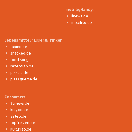
mobile/Handy:
iinews.de
mobiliko.de
Lebensmittel / Essen&Trinken:
fabino.de
snackeo.de
foodir.org
rezeptigo.de
pizzala.de
pizzaguette.de
Consumer:
88news.de
kidyoo.de
gateo.de
topfreizeit.de
kulturigo.de