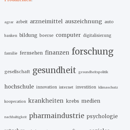
arzneimittel
auszeichnung
arbeit
auto
agrar
computer
bildung
boerse
digitalisierung
banken
forschung
finanzen
fernsehen
familie
gesundheit
gesellschaft
gesundheitspolitik
hochschule
innovation
investition
internet
klimaschutz
krankheiten
medien
krebs
kooperation
pharmaindustrie
psychologie
nachhaltigkeit