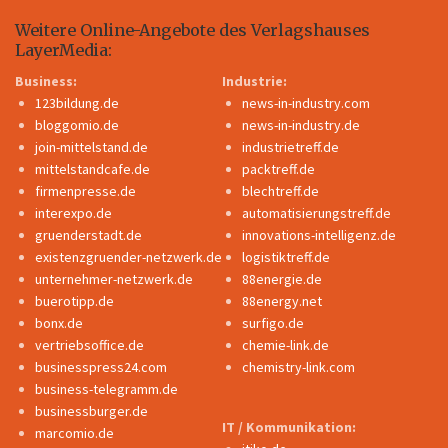
Weitere Online-Angebote des Verlagshauses
LayerMedia:
Business:
Industrie:
123bildung.de
news-in-industry.com
bloggomio.de
news-in-industry.de
join-mittelstand.de
industrietreff.de
mittelstandcafe.de
packtreff.de
firmenpresse.de
blechtreff.de
interexpo.de
automatisierungstreff.de
gruenderstadt.de
innovations-intelligenz.de
existenzgruender-netzwerk.de
logistiktreff.de
unternehmer-netzwerk.de
88energie.de
buerotipp.de
88energy.net
bonx.de
surfigo.de
vertriebsoffice.de
chemie-link.de
businesspress24.com
chemistry-link.com
business-telegramm.de
businessburger.de
IT / Kommunikation:
marcomio.de