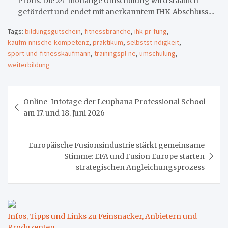
Profis. Die 24-monatige Umschulung wird staatlich
gefördert und endet mit anerkanntem IHK-Abschluss....
Tags:
bildungsgutschein
,
fitnessbranche
,
ihk-pr-fung
,
kaufm-nnische-kompetenz
,
praktikum
,
selbstst-ndigkeit
,
sport-und-fitnesskaufmann
,
trainingspl-ne
,
umschulung
,
weiterbildung
Beitragsnavigation
Online-Infotage der Leuphana Professional School
am 17. und 18. Juni 2026
Europäische Fusionsindustrie stärkt gemeinsame
Stimme: EFA und Fusion Europe starten
strategischen Angleichungsprozess
Infos, Tipps und Links zu Feinsnacker, Anbietern und
Produzenten
.