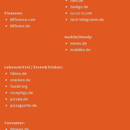
itiko.de
tooligo.de
Finanzen:
so-co-it.com
88finance.com
tech-telegramm.de
88finanz.de
mobile/Handy:
iinews.de
mobiliko.de
Lebensmittel / Essen&Trinken:
fabino.de
snackeo.de
foodir.org
rezeptigo.de
pizzala.de
pizzaguette.de
Consumer:
88news.de