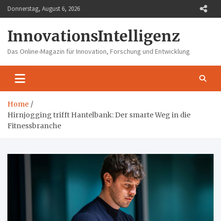
Skip
Donnerstag, August 6, 2026
to
content
InnovationsIntelligenz
Das Online-Magazin für Innovation, Forschung und Entwicklung
Home
Hirnjogging trifft Hantelbank: Der smarte Weg in die
Fitnessbranche