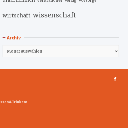
unternehmen
verbraucher
verlag
vorsorge
wissenschaft
wirtschaft
Archiv
Archiv
Essen&Trinken: