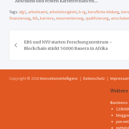
Abschluss und echten Karrierechancen....
Tags:
alg1
,
arbeitsamt
,
arbeitslosigkeit
,
b-rg
,
berufliche-bildung
,
beru
finanzierung
,
ibb
,
karriere
,
neuorientierung
,
qualifizierung
,
umschulu
Beitragsnavigation
EBS und NYU starten Forschungszentrum –
Blockchain stärkt 50.000 Bauern in Afrika
Copyright © 2026
InnovationsIntelligenz
Datenschutz
Impressu
Weitere
Business:
123bil
bloggo
join-mi
mittels