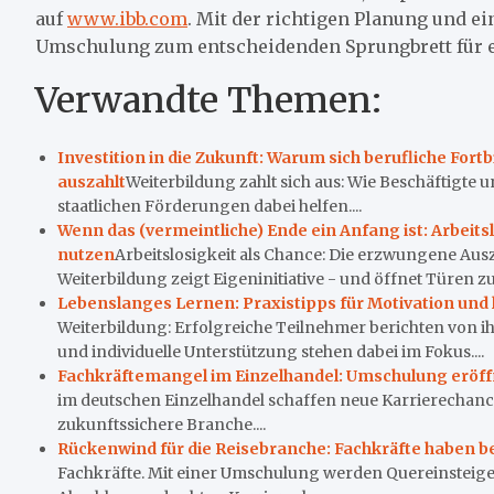
auf
www.ibb.com
. Mit der richtigen Planung und e
Umschulung zum entscheidenden Sprungbrett für ei
Verwandte Themen:
Investition in die Zukunft: Warum sich berufliche For
auszahlt
Weiterbildung zahlt sich aus: Wie Beschäftigte
staatlichen Förderungen dabei helfen....
Wenn das (vermeintliche) Ende ein Anfang ist: Arbeitsl
nutzen
Arbeitslosigkeit als Chance: Die erzwungene Ausz
Weiterbildung zeigt Eigeninitiative - und öffnet Türen zu
Lebenslanges Lernen: Praxistipps für Motivation und 
Weiterbildung: Erfolgreiche Teilnehmer berichten von ih
und individuelle Unterstützung stehen dabei im Fokus....
Fachkräftemangel im Einzelhandel: Umschulung eröf
im deutschen Einzelhandel schaffen neue Karrierechanc
zukunftssichere Branche....
Rückenwind für die Reisebranche: Fachkräfte haben b
Fachkräfte. Mit einer Umschulung werden Quereinsteige