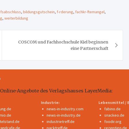
fsabschluss
,
bildungsgutschein
,
f-rderung
,
fachkr-ftemangel
,
ng
,
weiterbildung
COSCOM und Fachhochschule Kiel beginnen
eine Partnerschaft
m
 Online-Angebote des Verlagshauses LayerMedia:
Industrie:
Lebensmittel / 
dung.de
news-in-industry.com
fabino.de
mio.de
news-in-industry.de
snackeo.de
ttelstand.de
industrietreff.de
foodir.org
tandcafe.de
packtreff.de
rezeptigo.de