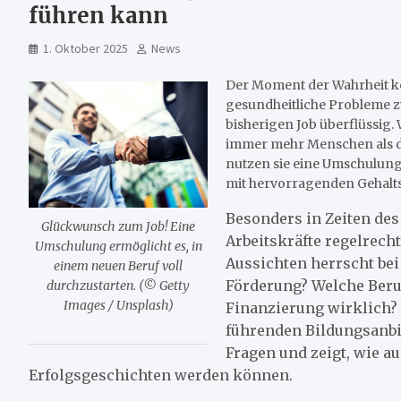
führen kann
1. Oktober 2025
News
Der Moment der Wahrheit ko
gesundheitliche Probleme 
bisherigen Job überflüssig. 
immer mehr Menschen als d
nutzen sie eine Umschulung 
mit hervorragenden Gehalts
Besonders in Zeiten de
Glückwunsch zum Job! Eine
Arbeitskräfte regelrech
Umschulung ermöglicht es, in
Aussichten herrscht be
einem neuen Beruf voll
Förderung? Welche Beruf
durchzustarten. (© Getty
Images / Unsplash)
Finanzierung wirklich? D
führenden Bildungsanbie
Fragen und zeigt, wie a
Erfolgsgeschichten werden können.