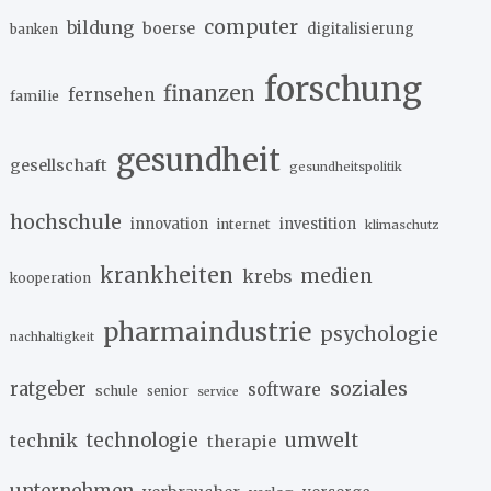
computer
bildung
boerse
digitalisierung
banken
forschung
finanzen
fernsehen
familie
gesundheit
gesellschaft
gesundheitspolitik
hochschule
innovation
investition
internet
klimaschutz
krankheiten
medien
krebs
kooperation
pharmaindustrie
psychologie
nachhaltigkeit
soziales
ratgeber
software
schule
senior
service
umwelt
technik
technologie
therapie