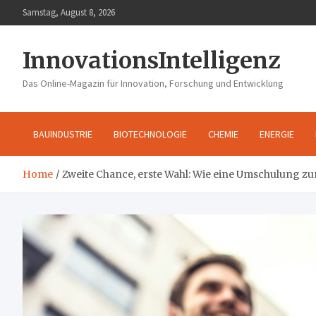
Skip
Samstag, August 8, 2026
to
content
InnovationsIntelligenz
Das Online-Magazin für Innovation, Forschung und Entwicklung
BAUINDUSTRIE
BIOTECHNOLOGIE
CHEMIE
ENERGIE
Home
Zweite Chance, erste Wahl: Wie eine Umschulung 