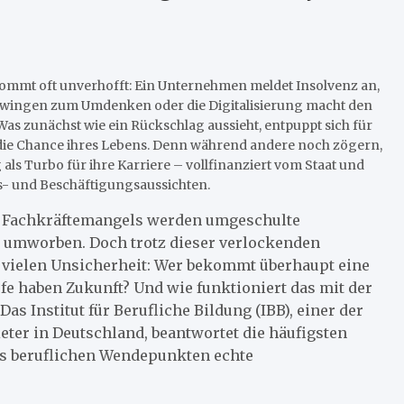
mmt oft unverhofft: Ein Unternehmen meldet Insolvenz an,
zwingen zum Umdenken oder die Digitalisierung macht den
Was zunächst wie ein Rückschlag aussieht, entpuppt sich für
ie Chance ihres Lebens. Denn während andere noch zögern,
als Turbo für ihre Karriere – vollfinanziert vom Staat und
- und Beschäftigungsaussichten.
s Fachkräftemangels werden umgeschulte
t umworben. Doch trotz dieser verlockenden
i vielen Unsicherheit: Wer bekommt überhaupt eine
e haben Zukunft? Und wie funktioniert das mit der
as Institut für Berufliche Bildung (IBB), einer der
ter in Deutschland, beantwortet die häufigsten
us beruflichen Wendepunkten echte