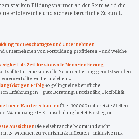
inem starken Bildungspartner an der Seite wird die
ne erfolgreiche und sichere berufliche Zukunft.
tbildung für Beschäftigte und Unternehmen
 und Unternehmen von Fortbildung profitieren - und welche
osigkeit als Zeit für sinnvolle Neuorientierung
eit sollte für eine sinnvolle Neuorientierung genutzt werden.
 einem erfüllteren Berufsleben....
langfristigen Erfolg
So gelingt eine berufliche
ren Erfahrungen - gute Beratung, Praxisnähe, Flexibilität
fnet neue Karrierechancen
Über 100.000 unbesetzte Stellen
en. 24-monatige IHK-Umschulung bietet Einstieg in
este Aussichten
Die Reisebranche boomt und sucht
r in 24 Monaten zu Tourismuskaufleuten - inklusive IHK-