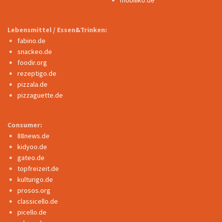
Lebensmittel / Essen&Trinken:
fabino.de
snackeo.de
foodir.org
rezeptigo.de
pizzala.de
pizzaguette.de
Consumer:
88news.de
kidyoo.de
gateo.de
topfreizeit.de
kulturigo.de
prosos.org
classicello.de
picello.de