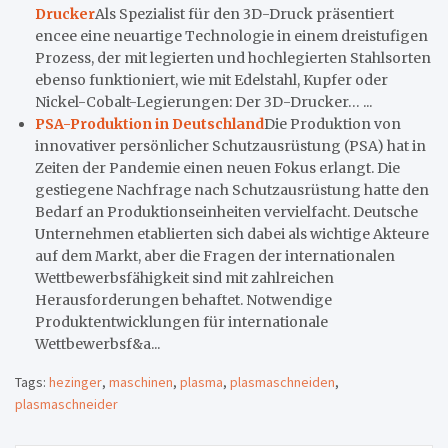
Drucker
Als Spezialist für den 3D-Druck präsentiert
encee eine neuartige Technologie in einem dreistufigen
Prozess, der mit legierten und hochlegierten Stahlsorten
ebenso funktioniert, wie mit Edelstahl, Kupfer oder
Nickel-Cobalt-Legierungen: Der 3D-Drucker… ...
PSA-Produktion in Deutschland
Die Produktion von
innovativer persönlicher Schutzausrüstung (PSA) hat in
Zeiten der Pandemie einen neuen Fokus erlangt. Die
gestiegene Nachfrage nach Schutzausrüstung hatte den
Bedarf an Produktionseinheiten vervielfacht. Deutsche
Unternehmen etablierten sich dabei als wichtige Akteure
auf dem Markt, aber die Fragen der internationalen
Wettbewerbsfähigkeit sind mit zahlreichen
Herausforderungen behaftet. Notwendige
Produktentwicklungen für internationale
Wettbewerbsf&a...
Tags:
hezinger
,
maschinen
,
plasma
,
plasmaschneiden
,
plasmaschneider