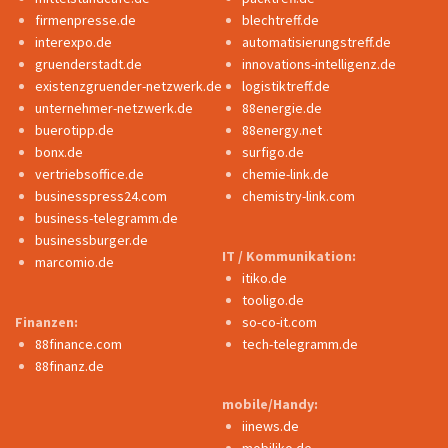
firmenpresse.de
blechtreff.de
interexpo.de
automatisierungstreff.de
gruenderstadt.de
innovations-intelligenz.de
existenzgruender-netzwerk.de
logistiktreff.de
unternehmer-netzwerk.de
88energie.de
buerotipp.de
88energy.net
bonx.de
surfigo.de
vertriebsoffice.de
chemie-link.de
businesspress24.com
chemistry-link.com
business-telegramm.de
businessburger.de
IT / Kommunikation:
marcomio.de
itiko.de
tooligo.de
Finanzen:
so-co-it.com
88finance.com
tech-telegramm.de
88finanz.de
mobile/Handy:
iinews.de
mobiliko.de