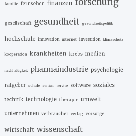
forschung
finanzen
fernsehen
familie
gesundheit
gesellschaft
gesundheitspolitik
hochschule
innovation
investition
internet
klimaschutz
krankheiten
medien
krebs
kooperation
pharmaindustrie
psychologie
nachhaltigkeit
soziales
ratgeber
software
schule
senior
service
umwelt
technik
technologie
therapie
unternehmen
verbraucher
verlag
vorsorge
wissenschaft
wirtschaft