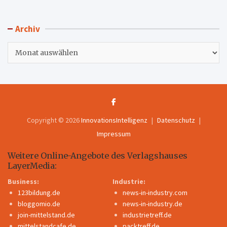
Archiv
Archiv
Copyright © 2026
InnovationsIntelligenz
Datenschutz
Impressum
Weitere Online-Angebote des Verlagshauses
LayerMedia:
Business:
Industrie:
123bildung.de
news-in-industry.com
bloggomio.de
news-in-industry.de
join-mittelstand.de
industrietreff.de
mittelstandcafe.de
packtreff.de