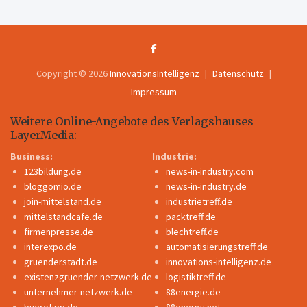
Copyright © 2026
InnovationsIntelligenz
Datenschutz
Impressum
Weitere Online-Angebote des Verlagshauses
LayerMedia:
Business:
Industrie:
123bildung.de
news-in-industry.com
bloggomio.de
news-in-industry.de
join-mittelstand.de
industrietreff.de
mittelstandcafe.de
packtreff.de
firmenpresse.de
blechtreff.de
interexpo.de
automatisierungstreff.de
gruenderstadt.de
innovations-intelligenz.de
existenzgruender-netzwerk.de
logistiktreff.de
unternehmer-netzwerk.de
88energie.de