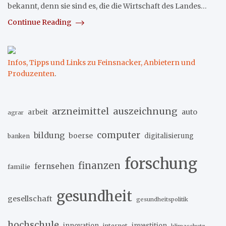
bekannt, denn sie sind es, die die Wirtschaft des Landes…
Continue Reading
Infos, Tipps und Links zu Feinsnacker, Anbietern und
Produzenten
.
arzneimittel
auszeichnung
arbeit
auto
agrar
computer
bildung
boerse
digitalisierung
banken
forschung
finanzen
fernsehen
familie
gesundheit
gesellschaft
gesundheitspolitik
hochschule
innovation
investition
internet