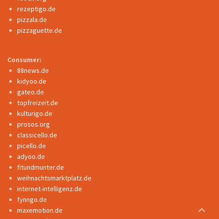
rezeptigo.de
pizzala.de
pizzaguette.de
Consumer:
88news.de
kidyoo.de
gateo.de
topfreizeit.de
kulturigo.de
prosos.org
classicello.de
picello.de
adyoo.de
fitundmunter.de
weihnachtsmarktplatz.de
internet-intelligenz.de
fynngo.de
maxemotion.de