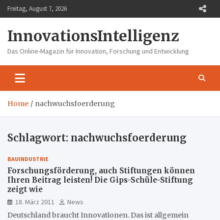
Skip
Freitag, August 7, 2026
to
content
InnovationsIntelligenz
Das Online-Magazin für Innovation, Forschung und Entwicklung
Home
nachwuchsfoerderung
Schlagwort:
nachwuchsfoerderung
BAUINDUSTRIE
Forschungsförderung, auch Stiftungen können
Ihren Beitrag leisten! Die Gips-Schüle-Stiftung
zeigt wie
18. März 2011
News
Deutschland braucht Innovationen. Das ist allgemein