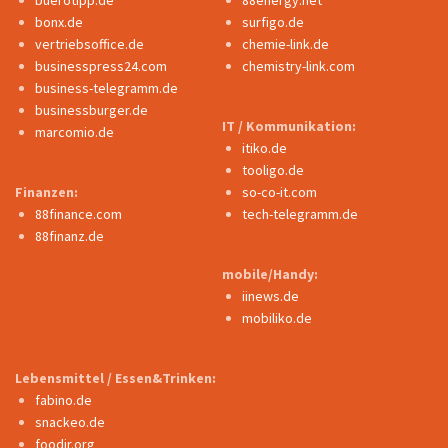
buerotipp.de
88energy.net
bonx.de
surfigo.de
vertriebsoffice.de
chemie-link.de
businesspress24.com
chemistry-link.com
business-telegramm.de
businessburger.de
IT / Kommunikation:
marcomio.de
itiko.de
tooligo.de
Finanzen:
so-co-it.com
88finance.com
tech-telegramm.de
88finanz.de
mobile/Handy:
iinews.de
mobiliko.de
Lebensmittel / Essen&Trinken:
fabino.de
snackeo.de
foodir.org