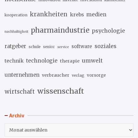
klimaschutz
krankheiten
medien
krebs
kooperation
pharmaindustrie
psychologie
nachhaltigkeit
soziales
ratgeber
software
schule
senior
service
umwelt
technik
technologie
therapie
unternehmen
verbraucher
verlag
vorsorge
wissenschaft
wirtschaft
Archiv
Archiv