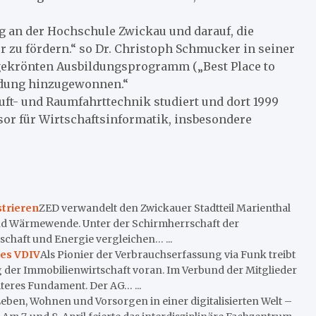
g an der Hochschule Zwickau und darauf, die
 zu fördern.“ so Dr. Christoph Schmucker in seiner
gekrönten Ausbildungsprogramm („Best Place to
ldung hinzugewonnen.“
ft- und Raumfahrttechnik studiert und dort 1999
sor für Wirtschaftsinformatik, insbesondere
trieren
ZED verwandelt den Zwickauer Stadtteil Marienthal
 und Wärmewende. Unter der Schirmherrschaft der
chaft und Energie vergleichen… ...
des VDIV
Als Pionier der Verbrauchserfassung via Funk treibt
der Immobilienwirtschaft voran. Im Verbund der Mitglieder
iteres Fundament. Der AG… ...
Leben, Wohnen und Vorsorgen in einer digitalisierten Welt –