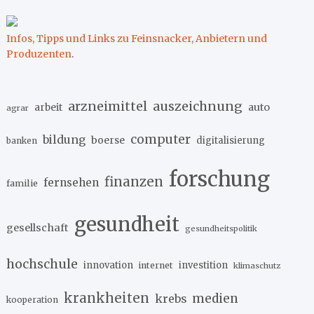
Infos, Tipps und Links zu Feinsnacker, Anbietern und
Produzenten
.
arzneimittel
auszeichnung
arbeit
auto
agrar
computer
bildung
boerse
digitalisierung
banken
forschung
finanzen
fernsehen
familie
gesundheit
gesellschaft
gesundheitspolitik
hochschule
innovation
investition
internet
klimaschutz
krankheiten
medien
krebs
kooperation