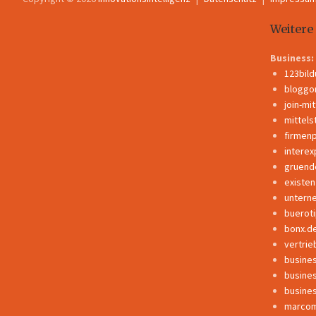
Weitere
Business:
123bil
bloggo
join-mi
mittels
firmen
interex
gruend
existe
untern
buerot
bonx.d
vertrie
busine
busine
busine
marcom