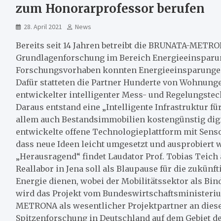
zum Honorarprofessor berufen
28. April 2021
News
Bereits seit 14 Jahren betreibt die BRUNATA-ME
Grundlagenforschung im Bereich Energieeinsparu
Forschungsvorhaben konnten Energieeinsparunge
Dafür statteten die Partner Hunderte von Wohnun
entwickelter intelligenter Mess- und Regelungstec
Daraus entstand eine „Intelligente Infrastruktur fü
allem auch Bestandsimmobilien kostengünstig digit
entwickelte offene Technologieplattform mit Sensor
dass neue Ideen leicht umgesetzt und ausprobiert
„Herausragend“ findet Laudator Prof. Tobias Teich
Reallabor in Jena soll als Blaupause für die zukün
Energie dienen, wobei der Mobilitätssektor als Bi
wird das Projekt vom Bundeswirtschaftsministeri
METRONA als wesentlicher Projektpartner an diese
Spitzenforschung in Deutschland auf dem Gebiet der 