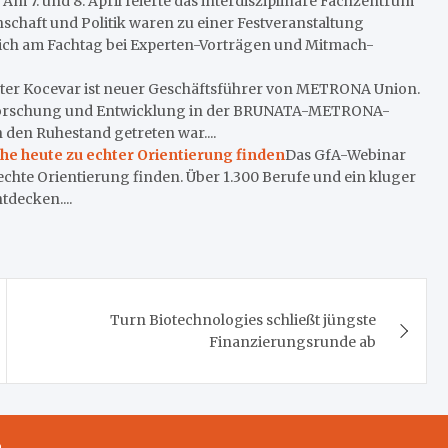
m 7. und 8. April feierte das interdisziplinäre Fachzentrum
enschaft und Politik waren zu einer Festveranstaltung
e sich am Fachtag bei Experten-Vorträgen und Mitmach-
eter Kocevar ist neuer Geschäftsführer von METRONA Union.
 Forschung und Entwicklung in der BRUNATA-METRONA-
 den Ruhestand getreten war....
che heute zu echter Orientierung finden
Das GfA-Webinar
echte Orientierung finden. Über 1.300 Berufe und ein kluger
decken....
Turn Biotechnologies schließt jüngste
Finanzierungsrunde ab
m