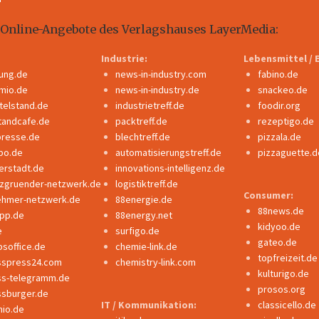
 Online-Angebote des Verlagshauses LayerMedia:
Industrie:
Lebensmittel / 
dung.de
news-in-industry.com
fabino.de
mio.de
news-in-industry.de
snackeo.de
ttelstand.de
industrietreff.de
foodir.org
tandcafe.de
packtreff.de
rezeptigo.de
presse.de
blechtreff.de
pizzala.de
po.de
automatisierungstreff.de
pizzaguette.d
erstadt.de
innovations-intelligenz.de
nzgruender-netzwerk.de
logistiktreff.de
Consumer:
ehmer-netzwerk.de
88energie.de
88news.de
ipp.de
88energy.net
kidyoo.de
e
surfigo.de
gateo.de
bsoffice.de
chemie-link.de
topfreizeit.de
sspress24.com
chemistry-link.com
kulturigo.de
ss-telegramm.de
prosos.org
ssburger.de
IT / Kommunikation:
classicello.de
io.de