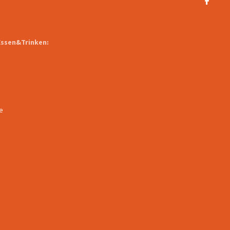
Essen&Trinken:
e