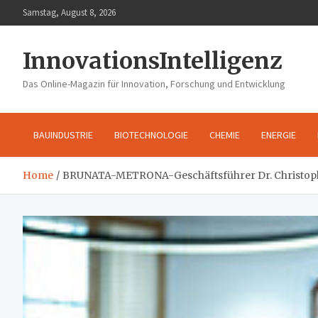
Skip
Samstag, August 8, 2026
to
content
InnovationsIntelligenz
Das Online-Magazin für Innovation, Forschung und Entwicklung
BAUINDUSTRIE
BIOTECHNOLOGIE
CHEMIE
ENERGIE
Home
BRUNATA-METRONA-Geschäftsführer Dr. Christop