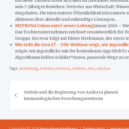
um diese Themen dreht sich alles im Zwickauer ubineum. A
sein 5-jähriges Bestehen. Vertreter aus Wirtschaft, Wiss
eingeladen. Die interessierte Öffentlichkeit informiert
Aktionen über aktuelle und zukünftige Lösungen...
METRONA Union unter neuer Leitung
Januar 2024 – Di
Das Tochterunternehmen zeichnet verantwortlich für
Gruppe. Kocevar folgt auf Dieter Heckmann, der zuvor in
Wie tickt die Gen Z? – GfA-Webinar zeigt, wie Jugendli
zeigte, wie Jugendliche mit der kostenlosen App StickTo 
Algorithmus helfen Schüler*innen, passende Wege zu ent
Tags:
ausbildung
,
brunata
,
metrona
,
studium
,
whz
,
zwickau
Beitragsnavigation
Grifols und die Regierung von Andorra planen
immunologisches Forschungszentrum
Copyright © 2026
InnovationsIntelligenz
Datenschutz
Impressu