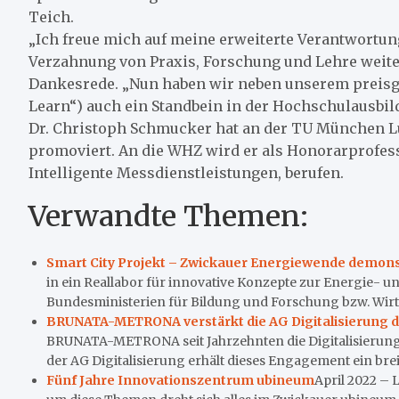
Teich.
„Ich freue mich auf meine erweiterte Verantwortun
Verzahnung von Praxis, Forschung und Lehre weiter
Dankesrede. „Nun haben wir neben unserem preis
Learn“) auch ein Standbein in der Hochschulausbi
Dr. Christoph Schmucker hat an der TU München Lu
promoviert. An die WHZ wird er als Honorarprofes
Intelligente Messdienstleistungen, berufen.
Verwandte Themen:
Smart City Projekt – Zwickauer Energiewende demons
in ein Reallabor für innovative Konzepte zur Energie-
Bundesministerien für Bildung und Forschung bzw. Wirts
BRUNATA-METRONA verstärkt die AG Digitalisierung 
BRUNATA-METRONA seit Jahrzehnten die Digitalisierung 
der AG Digitalisierung erhält dieses Engagement ein bre
Fünf Jahre Innovationszentrum ubineum
April 2022 – 