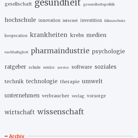
gesundheit
gesellschaft
gesundheitspolitik
hochschule
innovation
investition
internet
klimaschutz
krankheiten
medien
krebs
kooperation
pharmaindustrie
psychologie
nachhaltigkeit
soziales
ratgeber
software
schule
senior
service
umwelt
technik
technologie
therapie
unternehmen
verbraucher
verlag
vorsorge
wissenschaft
wirtschaft
Archiv