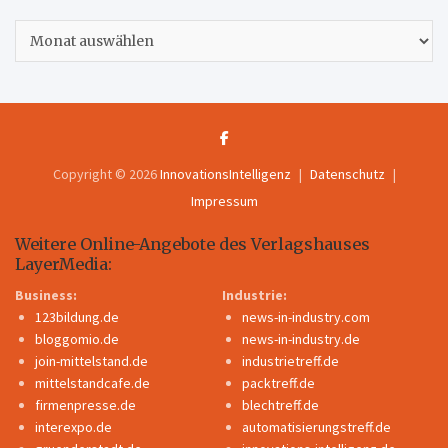
Archiv
Copyright © 2026
InnovationsIntelligenz
Datenschutz
Impressum
Weitere Online-Angebote des Verlagshauses
LayerMedia:
Business:
Industrie:
123bildung.de
news-in-industry.com
bloggomio.de
news-in-industry.de
join-mittelstand.de
industrietreff.de
mittelstandcafe.de
packtreff.de
firmenpresse.de
blechtreff.de
interexpo.de
automatisierungstreff.de