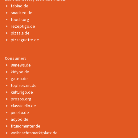
fabino.de
snackeo.de
foodir.org
rezeptigo.de
pizzala.de
pizzaguette.de
Consumer:
88news.de
kidyoo.de
gateo.de
topfreizeit.de
kulturigo.de
prosos.org
classicello.de
picello.de
adyoo.de
fitundmunter.de
weihnachtsmarktplatz.de