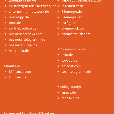
gruenderstadt.de
innovations-intelligenz.de
existenzgruender-netzwerk.de
logistiktreff.de
unternehmer-netzwerk.de
88energie.de
buerotipp.de
88energy.net
bonx.de
surfigo.de
vertriebsoffice.de
chemie-link.de
businesspress24.com
chemistry-link.com
business-telegramm.de
businessburger.de
IT / Kommunikation:
marcomio.de
itiko.de
tooligo.de
Finanzen:
so-co-it.com
88finance.com
tech-telegramm.de
88finanz.de
mobile/Handy:
iinews.de
mobiliko.de
Lebensmittel / Essen&Trinken: