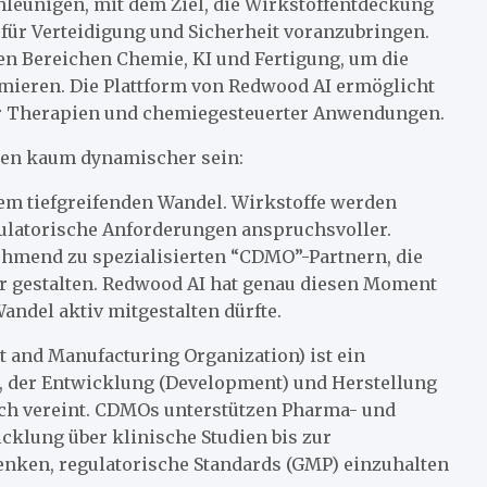
leunigen, mit dem Ziel, die Wirkstoffentdeckung
für Verteidigung und Sicherheit voranzubringen.
n Bereichen Chemie, KI und Fertigung, um die
imieren. Die Plattform von Redwood AI ermöglicht
uer Therapien und chemiegesteuerter Anwendungen.
ten kaum dynamischer sein:
nem tiefgreifenden Wandel. Wirkstoffe werden
ulatorische Anforderungen anspruchsvoller.
ehmend zu spezialisierten “CDMO”-Partnern, die
ar gestalten. Redwood AI hat genau diesen Moment
andel aktiv mitgestalten dürfte.
and Manufacturing Organization) ist ein
e, der Entwicklung (Development) und Herstellung
ch vereint. CDMOs unterstützen Pharma- und
klung über klinische Studien bis zur
enken, regulatorische Standards (GMP) einzuhalten