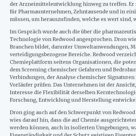
der Arzneimittelentwicklung hinweg zu treffen. E
für Pharmaunternehmen, Zehntausende und in einig
müssen, um herauszufinden, welche es wert sind, w
Im Gespräch wurde auch die über die pharmazeuti
Technologie von Redwood angesprochen. Dron wies 
Branchen bildet, darunter Umweltanwendungen, Ma
verteidigungsbezogene Bereiche. Redwood verzeichn
Chemieplattform seitens Organisationen, die pot
dem Screening chemischer Gefahren und Bedrohun
Verbindungen, der Analyse chemischer Signaturen 
Vorläufer prüfen. Das Unternehmen ist der Ansich
Interesse die Flexibilität derselben Kerntechnologi
Forschung, Entwicklung und Herstellung entwickel
Dron ging auch auf den Schwerpunkt von Redwood auf
wies darauf hin, dass die auf Chemie ausgerichtete
werden können, auch in isolierten Umgebungen, wa
Eigenständigkeit und der Schutz geistigen Eigentu