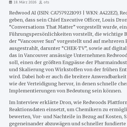
18. März 2026
ots
Redwood AI (ISIN: CA7579221093 | WKN: A422EZ), R
geben, dass sein Chief Executive Officer, Louis Dro
“Conversations That Matter” vorgestellt wurde, 
Führungspersönlichkeiten vorstellt, die wichtige
der “Vancouver Sun” vorgestellt und auf mehreren 
ausgestrahlt, darunter “CHEK-TV”, sowie auf digital
das in Vancouver ansässige Unternehmen Redwood AI
soll, einen der größten Engpässe der Pharmaindus
und Skalierung von Wirkstoffen von der frühen En
wird. Dabei hob er auch die breitere Anwendbarkei
wie der Verteidigung hervor, in denen schnelle c
Implementierungen von Bedeutung sein können.
Im Interview erklärte Dron, wie Redwoods Plattfo
Reaktionsdaten einsetzt, um Chemikern zu ermögl
bewerten, Vor- und Nachteile in Bezug auf Kosten, 
gegeneinander abzuwägen und schneller fundierte