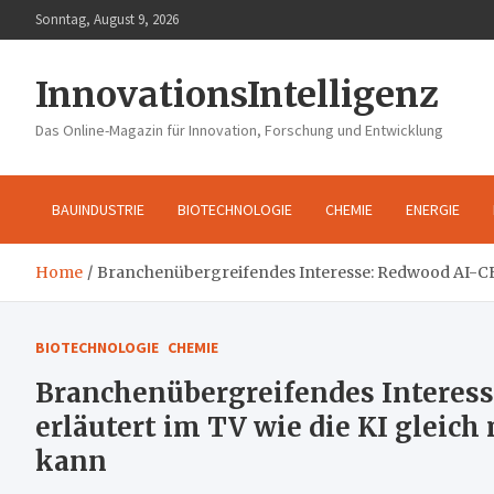
Skip
Sonntag, August 9, 2026
to
content
InnovationsIntelligenz
Das Online-Magazin für Innovation, Forschung und Entwicklung
BAUINDUSTRIE
BIOTECHNOLOGIE
CHEMIE
ENERGIE
Home
Branchenübergreifendes Interesse: Redwood AI-CEO
BIOTECHNOLOGIE
CHEMIE
Branchenübergreifendes Interes
erläutert im TV wie die KI gleic
kann