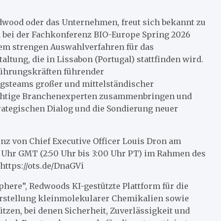
edwood oder das Unternehmen, freut sich bekannt zu
n bei der Fachkonferenz BIO-Europe Spring 2026
nem strengen Auswahlverfahren für das
ung, die in Lissabon (Portugal) stattfinden wird.
Führungskräften führender
gsteams großer und mittelständischer
chtige Branchenexperten zusammenbringen und
rategischen Dialog und die Sondierung neuer
nz von Chief Executive Officer Louis Dron am
00 Uhr GMT (2:50 Uhr bis 3:00 Uhr PT) im Rahmen des
ttps://ots.de/DnaGVi
phere”, Redwoods KI-gestützte Plattform für die
erstellung kleinmolekularer Chemikalien sowie
zen, bei denen Sicherheit, Zuverlässigkeit und