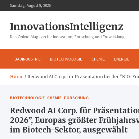
Skip
Samstag, August 8, 2026
to
content
InnovationsIntelligenz
Das Online-Magazin für Innovation, Forschung und Entwicklung
BAUINDUSTRIE
BIOTECHNOLOGIE
CHEMIE
ENERGIE
Home
Redwood AI Corp. für Präsentation bei der “BIO-Eu
BIOTECHNOLOGIE
CHEMIE
FORSCHUNG
Redwood AI Corp. für Präsentatio
2026”, Europas größter Frühjahrs
im Biotech-Sektor, ausgewählt