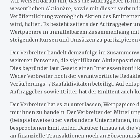
Wir weisen darauf hin, dass die Auftraggeber (Dritt
wesentlichen Aktionäre, sowie mit diesen verbunde
Veröffentlichung womöglich Aktien des Emittente
wird, halten. Es besteht seitens der Auftraggeber un
Wertpapiere in unmittelbarem Zusammenhang mit d
steigenden Kursen und Umsätzen zu partizipieren 
Der Verbreiter handelt demzufolge im Zusammenwi
weiteren Personen, die signifikante Aktienpositi
Dies begründet laut Gesetz einen Interessenkonflik
Weder Verbreiter noch der verantwortliche Redakt
Veräußerungs- / Kaufaktivitäten beteiligt. Auf ent
Auftraggeber sowie Dritter hat der Emittent auch ke
Der Verbreiter hat es zu unterlassen, Wertpapiere 
mit ihnen zu handeln. Der Verbreiter der Mitteilun
(beispielsweise über verbundene Unternehmen, in 
besprochenen Emittenten. Darüber hinaus ist die V
an finanzielle Transaktionen noch an Börsenums