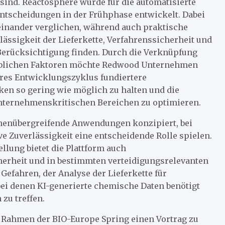
ind. Reactosphere wurde für die automatisierte
tscheidungen in der Frühphase entwickelt. Dabei
inander verglichen, während auch praktische
ässigkeit der Lieferkette, Verfahrenssicherheit und
Berücksichtigung finden. Durch die Verknüpfung
ieblichen Faktoren möchte Redwood Unternehmen
ihres Entwicklungszyklus fundiertere
ken so gering wie möglich zu halten und die
nternehmenskritischen Bereichen zu optimieren.
henübergreifende Anwendungen konzipiert, bei
e Zuverlässigkeit eine entscheidende Rolle spielen.
lung bietet die Plattform auch
erheit und in bestimmten verteidigungsrelevanten
efahren, der Analyse der Lieferkette für
bei denen KI-generierte chemische Daten benötigt
zu treffen.
m Rahmen der BIO-Europe Spring einen Vortrag zu