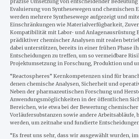
präzise Umsetzung von entscheidender Bedeutung s
Evaluierung von Synthesewegen und chemischen En
werden mehrere Synthesewege aufgezeigt und mite
Einschränkungen wie Materialverfügbarkeit, Zuverl
Kompatibilität mit Labor- und Anlagenausrüstung 
prädiktiver chemischer Analysen mit realen betr
dabei unterstützen, bereits in einer frühen Phase 
Entscheidungen zu treffen, um so vermeidbare Risi
Projektumsetzung in Forschung, Produktion und u
“Reactospheres” Kernkompetenzen sind für branc
denen chemische Analysen, Sicherheit und operativ
Neben der pharmazeutischen Forschung und Herstel
Anwendungsmöglichkeiten in der öffentlichen Sich
Bereichen, wie etwa bei der Bewertung chemischer G
Vorläufersubstanzen sowie andere Arbeitsabläufe, 
werden, um zeitnahe und fundierte Entscheidungen 
“Es freut uns sehr, dass wir ausgewählt wurden, i