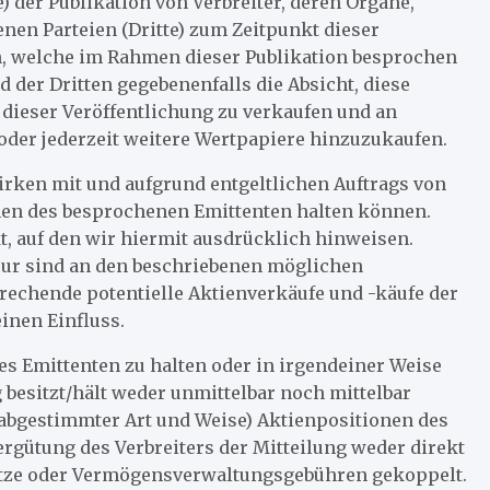
e) der Publikation von Verbreiter, deren Organe,
nen Parteien (Dritte) zum Zeitpunkt dieser
n, welche im Rahmen dieser Publikation besprochen
d der Dritten gegebenenfalls die Absicht, diese
ieser Veröffentlichung zu verkaufen und an
oder jederzeit weitere Wertpapiere hinzuzukaufen.
rken mit und aufgrund entgeltlichen Auftrags von
onen des besprochenen Emittenten halten können.
t, auf den wir hiermit ausdrücklich hinweisen.
eur sind an den beschriebenen möglichen
sprechende potentielle Aktienverkäufe und -käufe der
inen Einfluss.
des Emittenten zu halten oder in irgendeiner Weise
g besitzt/hält weder unmittelbar noch mittelbar
abgestimmter Art und Weise) Aktienpositionen des
ergütung des Verbreiters der Mitteilung weder direkt
ätze oder Vermögensverwaltungsgebühren gekoppelt.