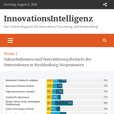
Skip
Sonntag, August 9, 2026
to
content
InnovationsIntelligenz
Das Online-Magazin für Innovation, Forschung und Entwicklung
Home
Zukunftsthemen und Unterstützungsbedarfe der
Unternehmen in Mecklenburg-Vorpommern