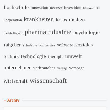
hochschule
innovation
investition
internet
klimaschutz
krankheiten
medien
krebs
kooperation
pharmaindustrie
psychologie
nachhaltigkeit
soziales
ratgeber
software
schule
senior
service
umwelt
technik
technologie
therapie
unternehmen
verbraucher
verlag
vorsorge
wissenschaft
wirtschaft
Archiv
Archiv