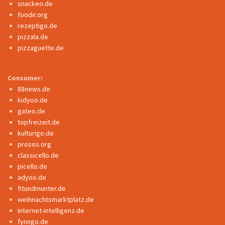
snackeo.de
foodir.org
rezeptigo.de
pizzala.de
pizzaguette.de
Consumer:
88news.de
kidyoo.de
gateo.de
topfreizeit.de
kulturigo.de
prosos.org
classicello.de
picello.de
adyoo.de
fitundmunter.de
weihnachtsmarktplatz.de
internet-intelligenz.de
fynngo.de