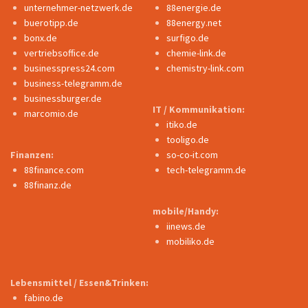
unternehmer-netzwerk.de
88energie.de
buerotipp.de
88energy.net
bonx.de
surfigo.de
vertriebsoffice.de
chemie-link.de
businesspress24.com
chemistry-link.com
business-telegramm.de
businessburger.de
IT / Kommunikation:
marcomio.de
itiko.de
tooligo.de
Finanzen:
so-co-it.com
88finance.com
tech-telegramm.de
88finanz.de
mobile/Handy:
iinews.de
mobiliko.de
Lebensmittel / Essen&Trinken:
fabino.de