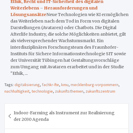
Ethik, Recht und IT-Sicherheit des digitalen
Weiterlebens – Herausforderungen und
Lösungsansätze
Neue Technologien wie KI ermöglichen
das Weiterleben nach dem Tod in Form von digitalen
Darstellungen (Avataren) oder Chatbots. Die Digital
Afterlife Industry, die solche Möglichkeiten anbietet, gilt
als vielversprechender Wachstumsmarkt. Ein
interdisziplinäres Forschungsteam des Fraunhofer-
Instituts für Sichere Informationstechnologie SIT sowie
der Universität Tübingen hat Gestaltungsvorschläge
zum Umgang mit Avataren erarbeitet und in der Studie
"Ethik, ...
Tags:
digitalisierung
,
fachkr-fte
,
kmu
,
mecklenburg-vorpommern
,
nachhaltigkeit
,
technologie
,
zukunftsthemen
,
zukunftszentrum
Beitragsnavigation
Indoor-Farming als Instrument zur Realisierung
der 2030 Agenda