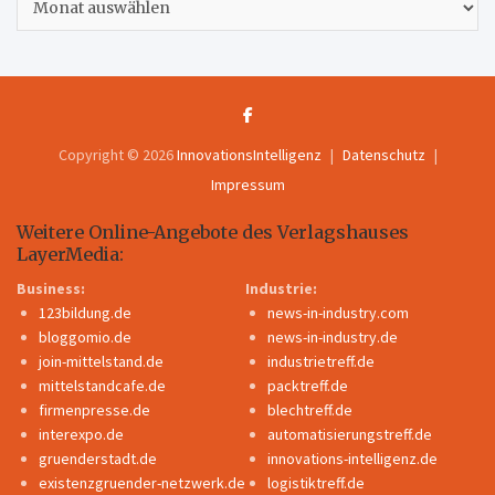
Copyright © 2026
InnovationsIntelligenz
Datenschutz
Impressum
Weitere Online-Angebote des Verlagshauses
LayerMedia:
Business:
Industrie:
123bildung.de
news-in-industry.com
bloggomio.de
news-in-industry.de
join-mittelstand.de
industrietreff.de
mittelstandcafe.de
packtreff.de
firmenpresse.de
blechtreff.de
interexpo.de
automatisierungstreff.de
gruenderstadt.de
innovations-intelligenz.de
existenzgruender-netzwerk.de
logistiktreff.de