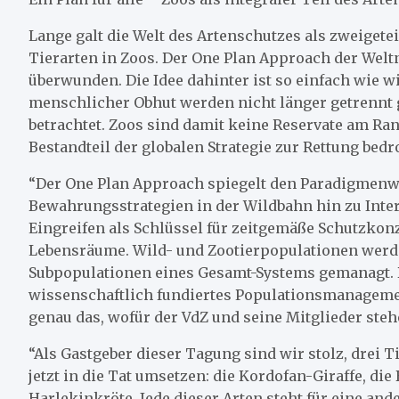
Lange galt die Welt des Artenschutzes als zweigeteil
Tierarten in Zoos. Der One Plan Approach der Wel
überwunden. Die Idee dahinter ist so einfach wie 
menschlicher Obhut werden nicht länger getrennt
betrachtet. Zoos sind damit keine Reservate am Ran
Bestandteil der globalen Strategie zur Rettung bedr
“Der One Plan Approach spiegelt den Paradigmenw
Bewahrungsstrategien in der Wildbahn hin zu Int
Eingreifen als Schlüssel für zeitgemäße Schutzko
Lebensräume. Wild- und Zootierpopulationen wer
Subpopulationen eines Gesamt-Systems gemanagt. 
wissenschaftlich fundiertes Populationsmanagemen
genau das, wofür der VdZ und seine Mitglieder stehe
“Als Gastgeber dieser Tagung sind wir stolz, drei 
jetzt in die Tat umsetzen: die Kordofan-Giraffe, d
Harlekinkröte. Jede dieser Arten steht für eine and