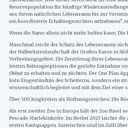
Reservepopulation für künftige Wiederansiedlunge
aus ihrem natürlichen Lebensraum bis zur Vernetzun
um koordinierte Erhaltungszuchten aufzubauen”, erk
Wenn die Natur allein nicht mehr helfen kann: Die
Manchmal reicht der Schutz des Lebensraums nicht 
der Halbwüstenlandschaft der Großen Karoo in Süda
Verbreitungsgebiet. Die Zerstörung ihres Lebensrau
letzten Rettungsoptionen die gezielte Entnahme von
Obhut zu erhalten und zu züchten. Der One Plan A
kein Eingeständnis des Scheiterns, sondern ein st
wissenschaftlich begleitet und mit dem Ziel einer 
Über 500 Jungkröten als Hoffnungszeichen: Die Ri
Als erst zweiter Zoo in Europa hält der Zoo Basel s
Pescado-Harlekinkröte. Im Herbst 2023 laichte die A
ersten Kaulquappen. Inzwischen sind im Zolli über 