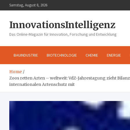
Skip
Samstag, August 8, 2026
to
content
InnovationsIntelligenz
Das Online-Magazin für Innovation, Forschung und Entwicklung
BAUINDUSTRIE
BIOTECHNOLOGIE
CHEMIE
ENERGIE
Home
Zoos retten Arten – weltweit: VdZ-Jahrestagung zieht Bilanz
internationalen Artenschutz mit