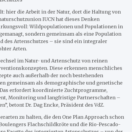
t: hier die Arbeit in der Natur, dort die Haltung von
tnaturschutzunion IUCN hat dieses Denken
wirkungsvoll: Wildpopulationen und Populationen in
 gemanagt, sondern gemeinsam als eine Population
d des Artenschutzes – sie sind ein integraler
ohter Arten.
echsel im Natur- und Artenschutz von reinen
erventionskonzepten. Diese erkennen menschliches
nzepte auch außerhalb der noch bestehenden
den gemeinsam als demographische und genetische
Das erfordert koordinierte Zuchtprogramme,
t, Monitoring und langfristige Partnerschaften –
n”, betont Dr. Dag Encke, Präsident des VdZ.
Tierarten zu halten, die den One Plan Approach schon
ie Boulengers Flachschildkröte und die Rio-Pescado-
ere Facette des integrierten Artenschutzes – von der