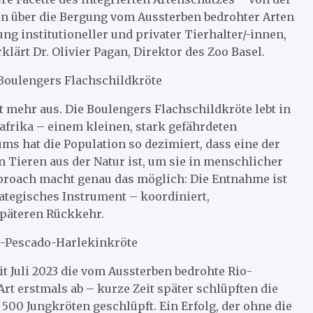
n über die Bergung vom Aussterben bedrohter Arten
g institutioneller und privater Tierhalter/-innen,
lärt Dr. Olivier Pagan, Direktor des Zoo Basel.
 Boulengers Flachschildkröte
mehr aus. Die Boulengers Flachschildkröte lebt in
frika – einem kleinen, stark gefährdeten
ms hat die Population so dezimiert, dass eine der
 Tieren aus der Natur ist, um sie in menschlicher
pproach macht genau das möglich: Die Entnahme ist
rategisches Instrument – koordiniert,
späteren Rückkehr.
o-Pescado-Harlekinkröte
eit Juli 2023 die vom Aussterben bedrohte Rio-
rt erstmals ab – kurze Zeit später schlüpften die
500 Jungkröten geschlüpft. Ein Erfolg, der ohne die