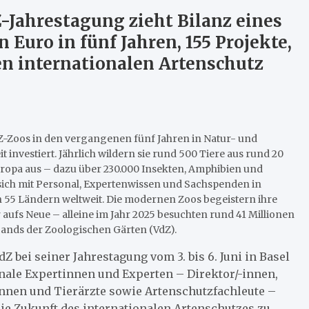
Z-Jahrestagung zieht Bilanz eines
 Euro in fünf Jahren, 155 Projekte,
en internationalen Artenschutz
Z-Zoos in den vergangenen fünf Jahren in Natur- und
 investiert. Jährlich wildern sie rund 500 Tiere aus rund 20
uropa aus – dazu über 230.000 Insekten, Amphibien und
 sich mit Personal, Expertenwissen und Sachspenden in
n 55 Ländern weltweit. Die modernen Zoos begeistern ihre
ufs Neue – alleine im Jahr 2025 besuchten rund 41 Millionen
ands der Zoologischen Gärten (VdZ).
dZ bei seiner Jahrestagung vom 3. bis 6. Juni in Basel
onale Expertinnen und Experten – Direktor/-innen,
innen und Tierärzte sowie Artenschutzfachleute –
 Zukunft des internationalen Artenschutzes zu