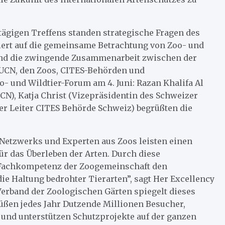
tägigen Treffens standen strategische Fragen des
iert auf die gemeinsame Betrachtung von Zoo- und
nd die zwingende Zusammenarbeit zwischen der
UCN, den Zoos, CITES-Behörden und
 und Wildtier-Forum am 4. Juni: Razan Khalifa Al
N), Katja Christ (Vizepräsidentin des Schweizer
der Leiter CITES Behörde Schweiz) begrüßten die
N-Netzwerks und Experten aus Zoos leisten einen
ür das Überleben der Arten. Durch diese
 Fachkompetenz der Zoogemeinschaft den
ie Haltung bedrohter Tierarten”, sagt Her Excellency
Verband der Zoologischen Gärten spiegelt dieses
üßen jedes Jahr Dutzende Millionen Besucher,
 und unterstützen Schutzprojekte auf der ganzen