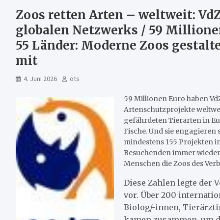
Zoos retten Arten – weltweit: Vd
globalen Netzwerks / 59 Millionen
55 Länder: Moderne Zoos gestalt
mit
4. Juni 2026
ots
59 Millionen Euro haben Vd
Artenschutzprojekte weltweit
gefährdeten Tierarten in E
Fische. Und sie engagieren
mindestens 155 Projekten i
Besuchenden immer wieder a
Menschen die Zoos des Verb
Diese Zahlen legte der V
vor. Über 200 internati
Biolog/-innen, Tierärzt
kamen zusammen, um die