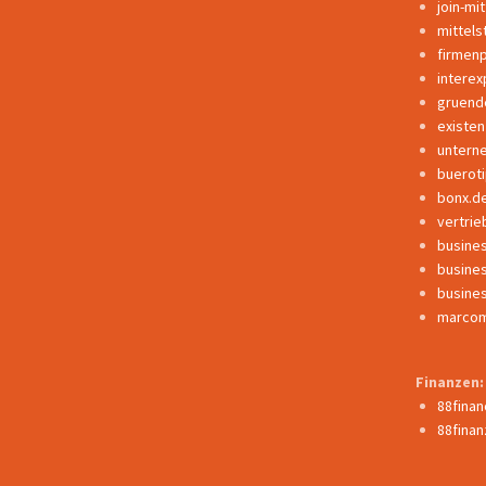
join-mi
mittels
firmen
interex
gruend
existe
untern
buerot
bonx.d
vertrie
busine
busine
busine
marcom
Finanzen:
88fina
88finan