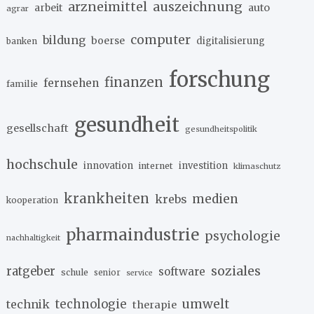
arzneimittel
auszeichnung
arbeit
auto
agrar
computer
bildung
boerse
digitalisierung
banken
forschung
finanzen
fernsehen
familie
gesundheit
gesellschaft
gesundheitspolitik
hochschule
innovation
investition
internet
klimaschutz
krankheiten
medien
krebs
kooperation
pharmaindustrie
psychologie
nachhaltigkeit
soziales
ratgeber
software
schule
senior
service
umwelt
technik
technologie
therapie