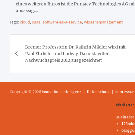
eines weiteren Büros ist die Pumacy Technologies AG mi
ansässig....
Tags:
cloud
,
saas
,
software-as-a-service
,
wissensmanagement
Beitragsnavigation
Bremer Professorin Dr. Kathrin Mädler wird mit
Paul Ehrlich- und Ludwig Darmstaedter-
Nachwuchspreis 2012 ausgezeichnet
Copyright © 2026
InnovationsIntelligenz
Datenschutz
Impressu
Weitere
Business:
123bil
bloggo