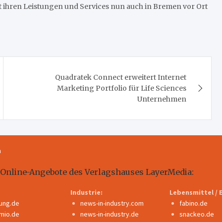
t ihren Leistungen und Services nun auch in Bremen vor Ort
Quadratek Connect erweitert Internet
Marketing Portfolio für Life Sciences
Unternehmen
m
 Online-Angebote des Verlagshauses LayerMedia:
Industrie:
Lebensmittel / 
dung.de
news-in-industry.com
fabino.de
mio.de
news-in-industry.de
snackeo.de