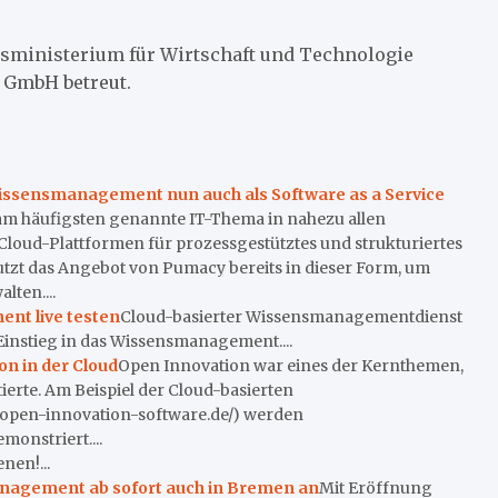
sministerium für Wirtschaft und Technologie
 GmbH betreut.
ssensmanagement nun auch als Software as a Service
 am häufigsten genannte IT-Thema in nahezu allen
 Cloud-Plattformen für prozessgestütztes und strukturiertes
t das Angebot von Pumacy bereits in dieser Form, um
ten....
nt live testen
Cloud-basierter Wissensmanagementdienst
instieg in das Wissensmanagement....
n in der Cloud
Open Innovation war eines der Kernthemen,
erte. Am Beispiel der Cloud-basierten
open-innovation-software.de/) werden
onstriert....
nen!...
anagement ab sofort auch in Bremen an
Mit Eröffnung