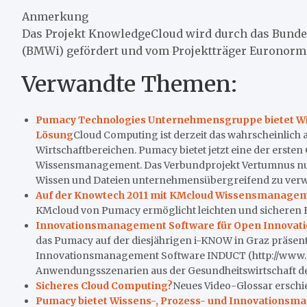
Anmerkung
Das Projekt KnowledgeCloud wird durch das Bunde
(BMWi) gefördert und vom Projektträger Euronorm
Verwandte Themen:
Pumacy Technologies Unternehmensgruppe bietet Wi
Lösung
Cloud Computing ist derzeit das wahrscheinlich
Wirtschaftbereichen. Pumacy bietet jetzt eine der ersten
Wissensmanagement. Das Verbundprojekt Vertumnus nutz
Wissen und Dateien unternehmensübergreifend zu verwal
Auf der Knowtech 2011 mit KMcloud Wissensmanageme
KMcloud von Pumacy ermöglicht leichten und sicheren E
Innovationsmanagement Software für Open Innovatio
das Pumacy auf der diesjährigen i-KNOW in Graz präsenti
Innovationsmanagement Software INDUCT (http://www.
Anwendungsszenarien aus der Gesundheitswirtschaft dem
Sicheres Cloud Computing?
Neues Video-Glossar erschie
Pumacy bietet Wissens-, Prozess- und Innovationsm