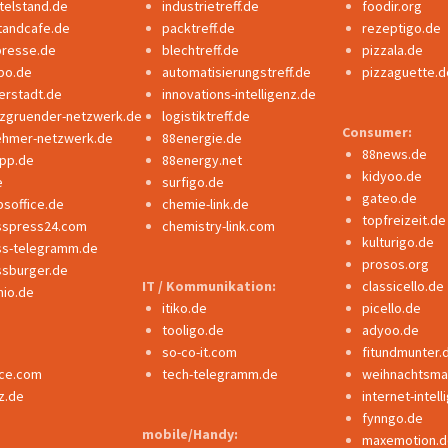
ttelstand.de
industrietreff.de
foodir.org
tandcafe.de
packtreff.de
rezeptigo.de
presse.de
blechtreff.de
pizzala.de
po.de
automatisierungstreff.de
pizzaguette.d
erstadt.de
innovations-intelligenz.de
nzgruender-netzwerk.de
logistiktreff.de
Consumer:
ehmer-netzwerk.de
88energie.de
88news.de
ipp.de
88energy.net
kidyoo.de
e
surfigo.de
gateo.de
bsoffice.de
chemie-link.de
topfreizeit.de
sspress24.com
chemistry-link.com
kulturigo.de
ss-telegramm.de
prosos.org
ssburger.de
IT / Kommunikation:
classicello.de
io.de
itiko.de
picello.de
tooligo.de
adyoo.de
so-co-it.com
fitundmunter.
nce.com
tech-telegramm.de
weihnachtsmar
z.de
internet-intel
fynngo.de
mobile/Handy:
maxemotion.d