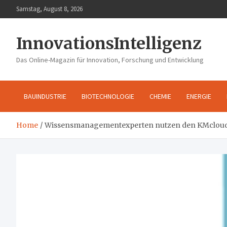
Skip
Samstag, August 8, 2026
to
content
InnovationsIntelligenz
Das Online-Magazin für Innovation, Forschung und Entwicklung
BAUINDUSTRIE
BIOTECHNOLOGIE
CHEMIE
ENERGIE
Home
Wissensmanagementexperten nutzen den KMcloud