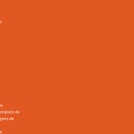
e
de
ktplatz.de
ligenz.de
e