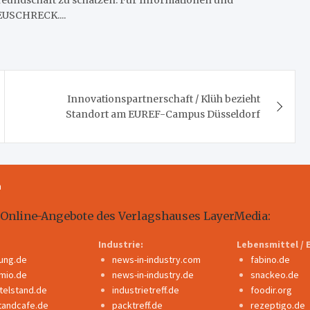
Freundschaft zu schätzen. Für Informationen und
HEUSCHRECK....
Innovationspartnerschaft / Klüh bezieht
Standort am EUREF-Campus Düsseldorf
m
 Online-Angebote des Verlagshauses LayerMedia:
Industrie:
Lebensmittel / 
dung.de
news-in-industry.com
fabino.de
mio.de
news-in-industry.de
snackeo.de
ttelstand.de
industrietreff.de
foodir.org
tandcafe.de
packtreff.de
rezeptigo.de