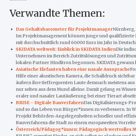
Verwandte Themen:
Das Gehaltsbarometer für Projektmanager
Nürnberg, 
Im Projektmanagement können junge und qualifizierte Fa
mit durchschnittlich rund 60.000 Euro im Jahr in Deutschl
SKIDATA weltweit: Einblick in SKIDATA Indien
Die indi
Unternehmen im Bereich Zutrittslösungen und Zutritts
lokalen Partner Hinditron begonnen. SKIDATA gewann ku
Asiatische Elefanten haben eine nasale Aussprache
Fo
Hilfe einer akustischen Kamera, die Schalldruck sichtbar
äußern ihre tieffrequenten Laute demnach meistens aus 
nur selten aus dem Mund alleine. Damit gelang es Wiss
oraler und nasaler Lautäußerung bei einer Tierart abseits
BRISE – Digitale Bauverfahren
Das Digitalisierungs-Pro
und so das Leben von Bürger*innen zu verbessern. In Wi
Projekt Behörden-Angelegenheiten schneller und effizie
Bauverfahrens die Stadt zu einem europaweiten Vorreiter.
Österreich/Pädagog*innen: Pädagogisch wertvolles M