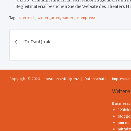
JULiUS" ermutigt Kinder, an sich selbst zu glauben und 
Begleitmaterial besuchen Sie die Website des Theaters 
Tags:
sterreich
,
wintergarten
,
wintergartenpreise
Beitragsnavigation
Dr. Paul Jirak
Copyright © 2026
InnovationsIntelligenz
Datenschutz
Impressu
Weitere
Business:
123bil
bloggo
join-mi
mittels