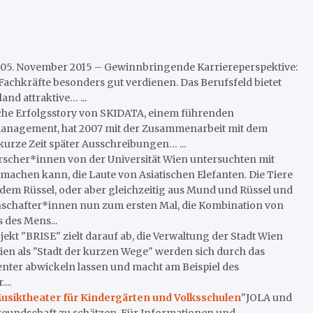
05. November 2015 – Gewinnbringende Karriereperspektive:
chkräfte besonders gut verdienen. Das Berufsfeld bietet
and attraktive… ...
sche Erfolgsstory von SKIDATA, einem führenden
management, hat 2007 mit der Zusammenarbeit mit dem
rze Zeit später Ausschreibungen… ...
rscher*innen von der Universität Wien untersuchten mit
 machen kann, die Laute von Asiatischen Elefanten. Die Tiere
dem Rüssel, oder aber gleichzeitig aus Mund und Rüssel und
enschafter*innen nun zum ersten Mal, die Kombination von
 des Mens...
jekt "BRISE" zielt darauf ab, die Verwaltung der Stadt Wien
en als "Stadt der kurzen Wege" werden sich durch das
nter abwickeln lassen und macht am Beispiel des
...
usiktheater für Kindergärten und Volksschulen
"JOLA und