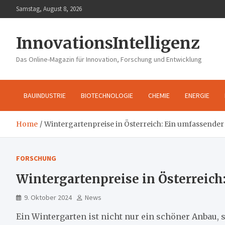
Skip
Samstag, August 8, 2026
to
content
InnovationsIntelligenz
Das Online-Magazin für Innovation, Forschung und Entwicklung
BAUINDUSTRIE
BIOTECHNOLOGIE
CHEMIE
ENERGIE
Home
Wintergartenpreise in Österreich: Ein umfassender
FORSCHUNG
Wintergartenpreise in Österreich
9. Oktober 2024
News
Ein Wintergarten ist nicht nur ein schöner Anbau,