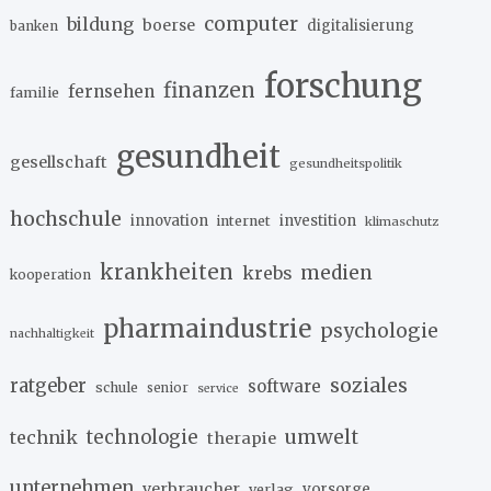
computer
bildung
boerse
digitalisierung
banken
forschung
finanzen
fernsehen
familie
gesundheit
gesellschaft
gesundheitspolitik
hochschule
innovation
investition
internet
klimaschutz
krankheiten
medien
krebs
kooperation
pharmaindustrie
psychologie
nachhaltigkeit
soziales
ratgeber
software
schule
senior
service
umwelt
technik
technologie
therapie
unternehmen
verbraucher
verlag
vorsorge