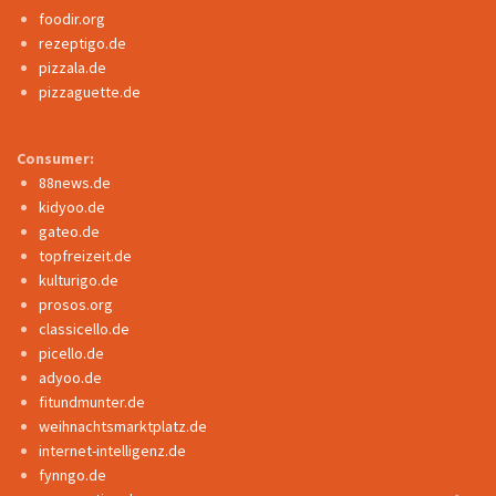
foodir.org
rezeptigo.de
pizzala.de
pizzaguette.de
Consumer:
88news.de
kidyoo.de
gateo.de
topfreizeit.de
kulturigo.de
prosos.org
classicello.de
picello.de
adyoo.de
fitundmunter.de
weihnachtsmarktplatz.de
internet-intelligenz.de
fynngo.de