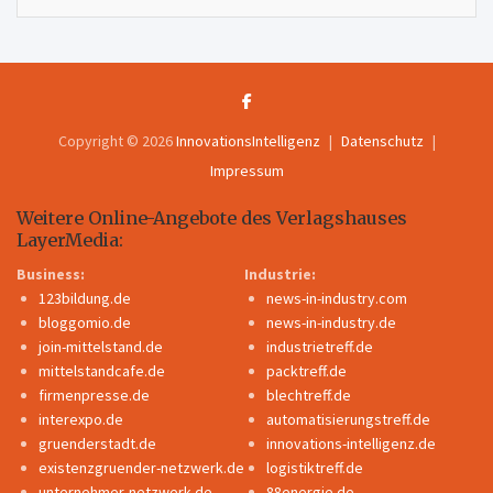
Copyright © 2026
InnovationsIntelligenz
Datenschutz
Impressum
Weitere Online-Angebote des Verlagshauses
LayerMedia:
Business:
Industrie:
123bildung.de
news-in-industry.com
bloggomio.de
news-in-industry.de
join-mittelstand.de
industrietreff.de
mittelstandcafe.de
packtreff.de
firmenpresse.de
blechtreff.de
interexpo.de
automatisierungstreff.de
gruenderstadt.de
innovations-intelligenz.de
existenzgruender-netzwerk.de
logistiktreff.de
unternehmer-netzwerk.de
88energie.de