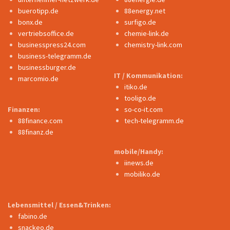
buerotipp.de
88energy.net
bonx.de
surfigo.de
vertriebsoffice.de
chemie-link.de
businesspress24.com
chemistry-link.com
business-telegramm.de
businessburger.de
IT / Kommunikation:
marcomio.de
itiko.de
tooligo.de
Finanzen:
so-co-it.com
88finance.com
tech-telegramm.de
88finanz.de
mobile/Handy:
iinews.de
mobiliko.de
Lebensmittel / Essen&Trinken:
fabino.de
snackeo.de