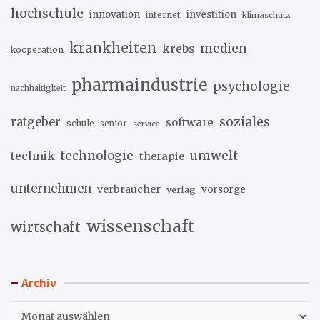
hochschule
innovation
investition
internet
klimaschutz
krankheiten
medien
krebs
kooperation
pharmaindustrie
psychologie
nachhaltigkeit
soziales
ratgeber
software
schule
senior
service
umwelt
technik
technologie
therapie
unternehmen
verbraucher
verlag
vorsorge
wissenschaft
wirtschaft
Archiv
Archiv