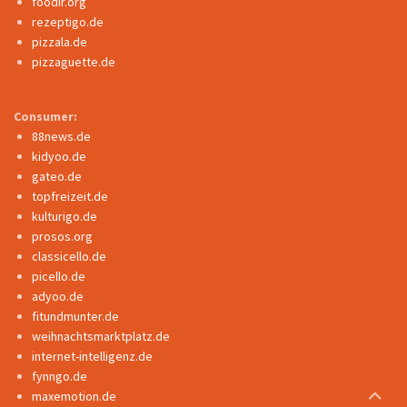
foodir.org
rezeptigo.de
pizzala.de
pizzaguette.de
Consumer:
88news.de
kidyoo.de
gateo.de
topfreizeit.de
kulturigo.de
prosos.org
classicello.de
picello.de
adyoo.de
fitundmunter.de
weihnachtsmarktplatz.de
internet-intelligenz.de
fynngo.de
maxemotion.de