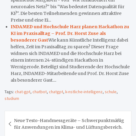
neuronales Netz?" bis "Was bedeutet Datenqualität für
KI?". Die besten Teilnehmenden gewinnen attraktive
Preise und eine Ei...
INDAMED und Hochschule Harz planen Hackathon zu
KI im Praxisalltag – Prof. Dr. Horst Zuse als
besonderer Gast
Wie kann Künstliche Intelligenz dabei
helfen, Zeit im Praxisalltag zu sparen? Dieser Frage
widmen sich INDAMED und die Hochschule Harz bei
einem internen 24-stündigen Hackathon in
Wernigerode. Beteiligt sind Studierende der Hochschule
Harz, INDAMED-Mitarbeitende und Prof. Dr. Horst Zuse
als besonderer Gast....
Tags:
chat-gpt
,
chatbot
,
chatgpt
,
k-nstliche-intelligenz
,
schule
,
studium
Beitragsnavigation
Neue Testo-Handmessgeräte – Schwerpunktmäßig
für Anwendungen im Klima- und Lüftungsbereich.