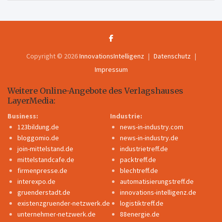
Copyright © 2026
InnovationsIntelligenz
Datenschutz
Impressum
Weitere Online-Angebote des Verlagshauses
LayerMedia:
Business:
Industrie:
123bildung.de
news-in-industry.com
bloggomio.de
news-in-industry.de
join-mittelstand.de
industrietreff.de
mittelstandcafe.de
packtreff.de
firmenpresse.de
blechtreff.de
interexpo.de
automatisierungstreff.de
gruenderstadt.de
innovations-intelligenz.de
existenzgruender-netzwerk.de
logistiktreff.de
unternehmer-netzwerk.de
88energie.de