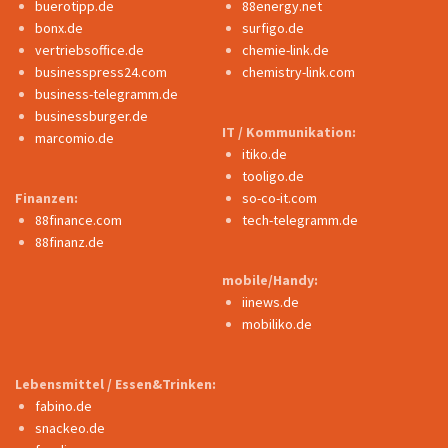
buerotipp.de
88energy.net
bonx.de
surfigo.de
vertriebsoffice.de
chemie-link.de
businesspress24.com
chemistry-link.com
business-telegramm.de
businessburger.de
IT / Kommunikation:
marcomio.de
itiko.de
tooligo.de
Finanzen:
so-co-it.com
88finance.com
tech-telegramm.de
88finanz.de
mobile/Handy:
iinews.de
mobiliko.de
Lebensmittel / Essen&Trinken:
fabino.de
snackeo.de