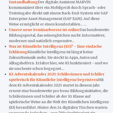
Instandhaltung
Der digitale Assistent MARVIN
kommuniziert über ein Mobilgerät durch Sprach- oder
Texteingabe direkt mit einem Back-End-System wie SAP
Enterprise Asset Management (SAP EAM). Auf diese
Weise ermöglicht er einen komfortablen… ...
Unsere neue Seminarboerse ist online
Das bundesweite
Bildungsportal, das seinesgleichen sucht: informativer,
moderner und natürlich responsive...
Was ist Künstliche Intelligenz (KI)? – Eine einfache
Erklärung
Künstliche Intelligenz ist längst keine
Zukunftsmusik mehr. Sie steckt in Apps, Autos und
Alltagshelfern. Erfahre hier, wie KI funktioniert - und wo
sie uns heute schon begegnet....
KI-Adventskalender 2025: Schülerinnen und Schüler
spielerisch für Künstliche Intelligenz begeistern
Mit
dem KI-Adventskalender 2025 startet in diesem Jahr
erneut eine bundesweite pro bono Bildungsinitiative, die
Schülerinnen und Schüler ab der 10. Klasse auf
spielerische Weise an die Welt der Künstlichen Intelligenz
(KI) heranführt. Hinter den 24 digitalen Türchen warten
spannende Aufgaben - von "Wie funktioniert ein