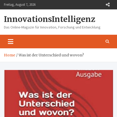
Skip
Freitag, August 7, 2026
to
content
InnovationsIntelligenz
Das Online-Magazin für Innovation, Forschung und Entwicklung
Home
Was ist der Unterschied und wovon?