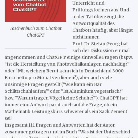
Unterricht und
Prüfungsformen aus. Und
in der Tat überzeugt die
Antwortqualität des
Taschenbuch zum Chatbot
Chatbots häufig, aber längst
ChatGPT
nicht immer.
Prof. Dr. Stefan Georg hat
sich der Diskussion einmal
angenommen und ChatGPT einige sinnvolle Fragen (bspw.
“Ist die Herstellung von Photovoltaikanlagen nachhaltig?”
oder “Mit welchem Beruf kann ich in Deutschland 3.000
Euro netto pro Monat verdienen?), aber auch viele
unsinnige Fragen gestellt (“Wie kann ein Bär
Schlittschuhlaufen?” oder “Ist Aluminium vegetarisch?”
bzw. “Warum tragen Vögel keine Schuhe?”). ChatGPT hat
immer eine Antwort parat, auch auf die Frage, ob ein
Mathematik Leistungskurs schwerer als ein Sack Zement
sei!
Insgesamt 111 Fragen und Antworten hat der Autor
zusammengetragen und im Buch “Was ist der Unterschied