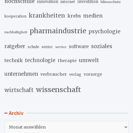
hochschule
innovation
investition
internet
klimaschutz
krankheiten
medien
krebs
kooperation
pharmaindustrie
psychologie
nachhaltigkeit
soziales
ratgeber
software
schule
senior
service
umwelt
technik
technologie
therapie
unternehmen
verbraucher
verlag
vorsorge
wissenschaft
wirtschaft
Archiv
Archiv