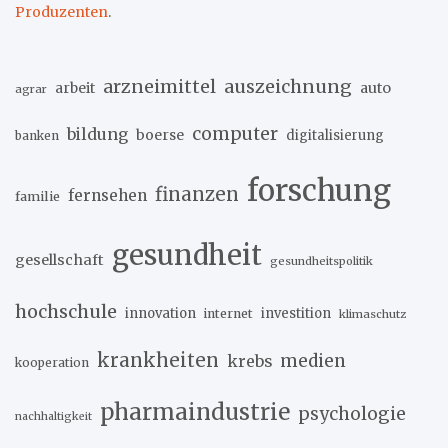
Produzenten
.
arzneimittel
auszeichnung
arbeit
auto
agrar
computer
bildung
boerse
digitalisierung
banken
forschung
finanzen
fernsehen
familie
gesundheit
gesellschaft
gesundheitspolitik
hochschule
innovation
investition
internet
klimaschutz
krankheiten
medien
krebs
kooperation
pharmaindustrie
psychologie
nachhaltigkeit