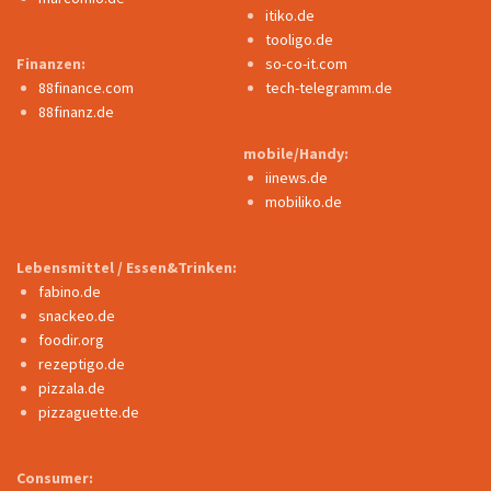
itiko.de
tooligo.de
Finanzen:
so-co-it.com
88finance.com
tech-telegramm.de
88finanz.de
mobile/Handy:
iinews.de
mobiliko.de
Lebensmittel / Essen&Trinken:
fabino.de
snackeo.de
foodir.org
rezeptigo.de
pizzala.de
pizzaguette.de
Consumer: