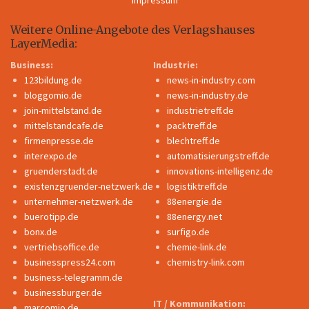
Weitere Online-Angebote des Verlagshauses
LayerMedia:
Business:
Industrie:
123bildung.de
news-in-industry.com
bloggomio.de
news-in-industry.de
join-mittelstand.de
industrietreff.de
mittelstandcafe.de
packtreff.de
firmenpresse.de
blechtreff.de
interexpo.de
automatisierungstreff.de
gruenderstadt.de
innovations-intelligenz.de
existenzgruender-netzwerk.de
logistiktreff.de
unternehmer-netzwerk.de
88energie.de
buerotipp.de
88energy.net
bonx.de
surfigo.de
vertriebsoffice.de
chemie-link.de
businesspress24.com
chemistry-link.com
business-telegramm.de
businessburger.de
IT / Kommunikation:
marcomio.de