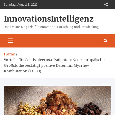
Skip
Sonntag, August 9, 2026
to
content
InnovationsIntelligenz
Das Online-Magazin für Innovation, Forschung und Entwicklung
Home
Vorteile für Colitis ulcerosa-Patienten: Neue europäische
Großstudie bestätigt positive Daten für Myrrhe-
Kombination (FOTO)