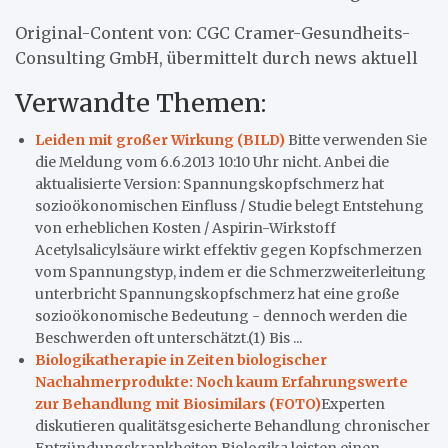
Original-Content von: CGC Cramer-Gesundheits-
Consulting GmbH, übermittelt durch news aktuell
Verwandte Themen:
Leiden mit großer Wirkung (BILD)
Bitte verwenden Sie
die Meldung vom 6.6.2013 10:10 Uhr nicht. Anbei die
aktualisierte Version: Spannungskopfschmerz hat
sozioökonomischen Einfluss / Studie belegt Entstehung
von erheblichen Kosten / Aspirin-Wirkstoff
Acetylsalicylsäure wirkt effektiv gegen Kopfschmerzen
vom Spannungstyp, indem er die Schmerzweiterleitung
unterbricht Spannungskopfschmerz hat eine große
sozioökonomische Bedeutung - dennoch werden die
Beschwerden oft unterschätzt.(1) Bis ...
Biologikatherapie in Zeiten biologischer
Nachahmerprodukte: Noch kaum Erfahrungswerte
zur Behandlung mit Biosimilars (FOTO)
Experten
diskutieren qualitätsgesicherte Behandlung chronischer
Entzündungskrankheiten Biologika leisten einen