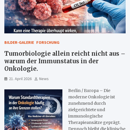
BILDER-GALERIE
FORSCHUNG
Tumorbiologie allein reicht nicht aus –
warum der Immunstatus in der
Onkologie.
21. April 2026
News
Berlin / Europa – Die
moderne Onkologie ist
zunehmend durch
zielgerichtete und
immunologische
Therapieansätze geprägt.
Dennoch bleibt die klinische