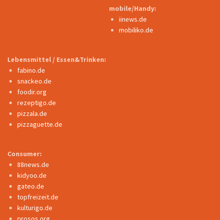
mobile/Handy:
iinews.de
mobiliko.de
Lebensmittel / Essen&Trinken:
fabino.de
snackeo.de
foodir.org
rezeptigo.de
pizzala.de
pizzaguette.de
Consumer:
88news.de
kidyoo.de
gateo.de
topfreizeit.de
kulturigo.de
prosos.org