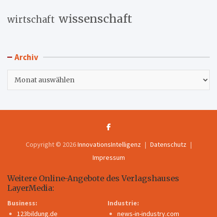
wissenschaft
wirtschaft
Archiv
Archiv
Copyright © 2026
InnovationsIntelligenz
Datenschutz
Impressum
Weitere Online-Angebote des Verlagshauses
LayerMedia:
Business:
Industrie:
123bildung.de
news-in-industry.com