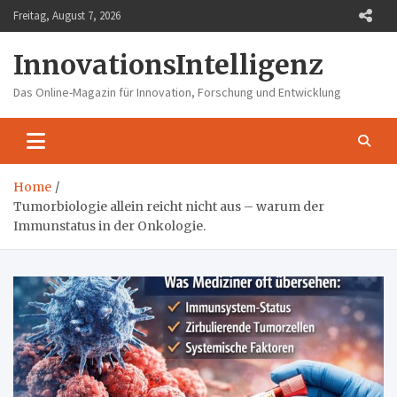
Skip
Freitag, August 7, 2026
to
content
InnovationsIntelligenz
Das Online-Magazin für Innovation, Forschung und Entwicklung
Home
Tumorbiologie allein reicht nicht aus – warum der
Immunstatus in der Onkologie.