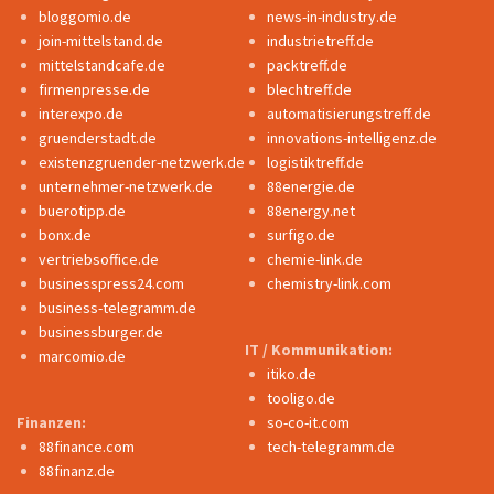
bloggomio.de
news-in-industry.de
join-mittelstand.de
industrietreff.de
mittelstandcafe.de
packtreff.de
firmenpresse.de
blechtreff.de
interexpo.de
automatisierungstreff.de
gruenderstadt.de
innovations-intelligenz.de
existenzgruender-netzwerk.de
logistiktreff.de
unternehmer-netzwerk.de
88energie.de
buerotipp.de
88energy.net
bonx.de
surfigo.de
vertriebsoffice.de
chemie-link.de
businesspress24.com
chemistry-link.com
business-telegramm.de
businessburger.de
IT / Kommunikation:
marcomio.de
itiko.de
tooligo.de
Finanzen:
so-co-it.com
88finance.com
tech-telegramm.de
88finanz.de