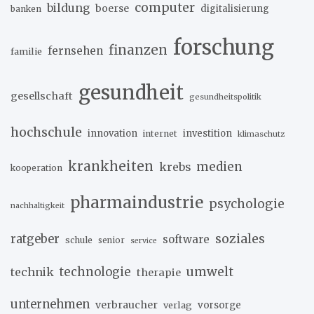
computer
bildung
boerse
digitalisierung
banken
forschung
finanzen
fernsehen
familie
gesundheit
gesellschaft
gesundheitspolitik
hochschule
innovation
investition
internet
klimaschutz
krankheiten
medien
krebs
kooperation
pharmaindustrie
psychologie
nachhaltigkeit
soziales
ratgeber
software
schule
senior
service
umwelt
technik
technologie
therapie
unternehmen
verbraucher
verlag
vorsorge