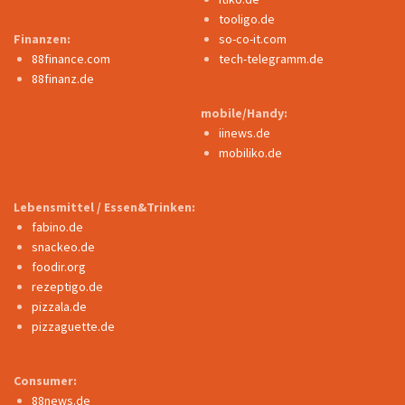
tooligo.de
Finanzen:
so-co-it.com
88finance.com
tech-telegramm.de
88finanz.de
mobile/Handy:
iinews.de
mobiliko.de
Lebensmittel / Essen&Trinken:
fabino.de
snackeo.de
foodir.org
rezeptigo.de
pizzala.de
pizzaguette.de
Consumer:
88news.de