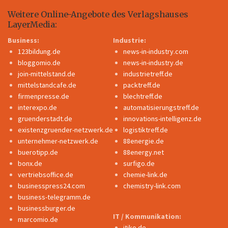
Weitere Online-Angebote des Verlagshauses
LayerMedia:
Business:
Industrie:
123bildung.de
news-in-industry.com
bloggomio.de
news-in-industry.de
join-mittelstand.de
industrietreff.de
mittelstandcafe.de
packtreff.de
firmenpresse.de
blechtreff.de
interexpo.de
automatisierungstreff.de
gruenderstadt.de
innovations-intelligenz.de
existenzgruender-netzwerk.de
logistiktreff.de
unternehmer-netzwerk.de
88energie.de
buerotipp.de
88energy.net
bonx.de
surfigo.de
vertriebsoffice.de
chemie-link.de
businesspress24.com
chemistry-link.com
business-telegramm.de
businessburger.de
IT / Kommunikation:
marcomio.de
itiko.de