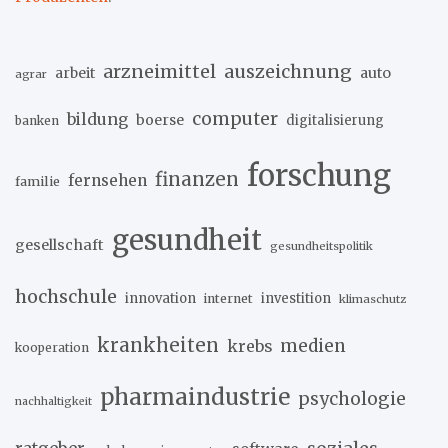
arzneimittel
auszeichnung
arbeit
auto
agrar
computer
bildung
boerse
digitalisierung
banken
forschung
finanzen
fernsehen
familie
gesundheit
gesellschaft
gesundheitspolitik
hochschule
innovation
investition
internet
klimaschutz
krankheiten
medien
krebs
kooperation
pharmaindustrie
psychologie
nachhaltigkeit