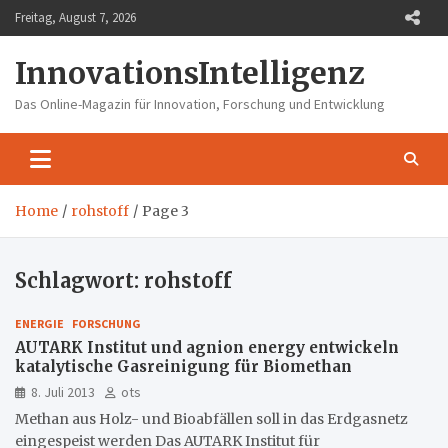
Skip
Freitag, August 7, 2026
to
content
InnovationsIntelligenz
Das Online-Magazin für Innovation, Forschung und Entwicklung
Home
rohstoff
Page 3
Schlagwort:
rohstoff
ENERGIE
FORSCHUNG
AUTARK Institut und agnion energy entwickeln
katalytische Gasreinigung für Biomethan
8. Juli 2013
ots
Methan aus Holz- und Bioabfällen soll in das Erdgasnetz
eingespeist werden Das AUTARK Institut für