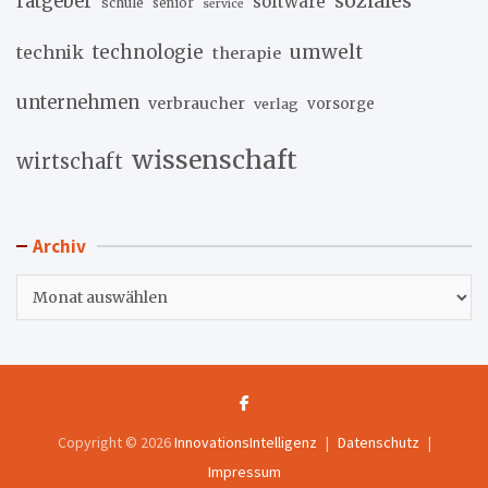
soziales
ratgeber
software
schule
senior
service
umwelt
technik
technologie
therapie
unternehmen
verbraucher
verlag
vorsorge
wissenschaft
wirtschaft
Archiv
Archiv
Copyright © 2026
InnovationsIntelligenz
Datenschutz
Impressum