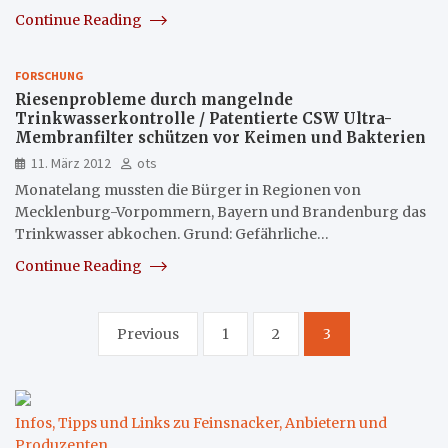
Continue Reading
FORSCHUNG
Riesenprobleme durch mangelnde
Trinkwasserkontrolle / Patentierte CSW Ultra-
Membranfilter schützen vor Keimen und Bakterien
11. März 2012
ots
Monatelang mussten die Bürger in Regionen von
Mecklenburg-Vorpommern, Bayern und Brandenburg das
Trinkwasser abkochen. Grund: Gefährliche…
Continue Reading
Seitennummerierung
Previous
1
2
3
der
Beiträge
Infos, Tipps und Links zu Feinsnacker, Anbietern und
Produzenten
.