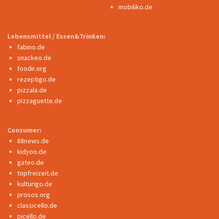
mobiliko.de
Lebensmittel / Essen&Trinken:
fabino.de
snackeo.de
foodir.org
rezeptigo.de
pizzala.de
pizzaguette.de
Consumer:
88news.de
kidyoo.de
gateo.de
topfreizeit.de
kulturigo.de
prosos.org
classicello.de
picello.de