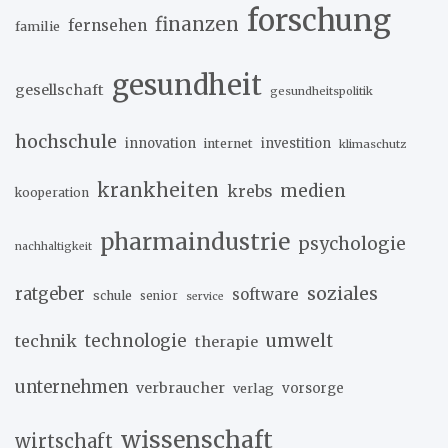
forschung
finanzen
fernsehen
familie
gesundheit
gesellschaft
gesundheitspolitik
hochschule
innovation
investition
internet
klimaschutz
krankheiten
medien
krebs
kooperation
pharmaindustrie
psychologie
nachhaltigkeit
soziales
ratgeber
software
schule
senior
service
umwelt
technik
technologie
therapie
unternehmen
verbraucher
verlag
vorsorge
wissenschaft
wirtschaft