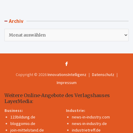
Archiv
Archiv
Copyright © 2026
InnovationsIntelligenz
Datenschutz
Impressum
Weitere Online-Angebote des Verlagshauses
LayerMedia:
Business:
Industrie:
123bildung.de
news-in-industry.com
bloggomio.de
news-in-industry.de
join-mittelstand.de
industrietreff.de