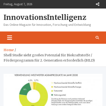
Skip
Freitag, August 7, 2026
to
content
InnovationsIntelligenz
Das Online-Magazin für Innovation, Forschung und Entwicklung
Home
Shell Studie sieht großes Potenzial für Biokraftstoffe /
Förderprogramm für 2. Generation erforderlich (BILD)