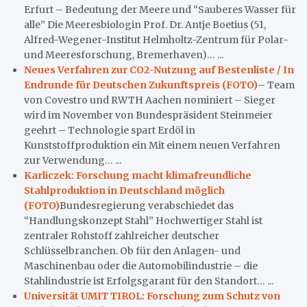
Erfurt – Bedeutung der Meere und “Sauberes Wasser für
alle” Die Meeresbiologin Prof. Dr. Antje Boetius (51,
Alfred-Wegener-Institut Helmholtz-Zentrum für Polar-
und Meeresforschung, Bremerhaven)… ...
Neues Verfahren zur CO2-Nutzung auf Bestenliste / In
Endrunde für Deutschen Zukunftspreis (FOTO)
– Team
von Covestro und RWTH Aachen nominiert – Sieger
wird im November von Bundespräsident Steinmeier
geehrt – Technologie spart Erdöl in
Kunststoffproduktion ein Mit einem neuen Verfahren
zur Verwendung… ...
Karliczek: Forschung macht klimafreundliche
Stahlproduktion in Deutschland möglich
(FOTO)
Bundesregierung verabschiedet das
“Handlungskonzept Stahl” Hochwertiger Stahl ist
zentraler Rohstoff zahlreicher deutscher
Schlüsselbranchen. Ob für den Anlagen- und
Maschinenbau oder die Automobilindustrie – die
Stahlindustrie ist Erfolgsgarant für den Standort… ...
Universität UMIT TIROL: Forschung zum Schutz von