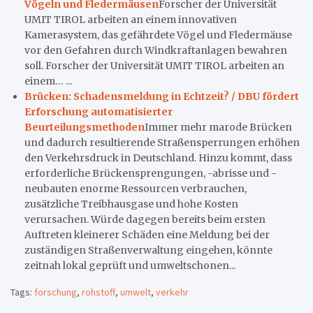
Vögeln und Fledermäusen
Forscher der Universität
UMIT TIROL arbeiten an einem innovativen
Kamerasystem, das gefährdete Vögel und Fledermäuse
vor den Gefahren durch Windkraftanlagen bewahren
soll. Forscher der Universität UMIT TIROL arbeiten an
einem… ...
Brücken: Schadensmeldung in Echtzeit? / DBU fördert
Erforschung automatisierter
Beurteilungsmethoden
Immer mehr marode Brücken
und dadurch resultierende Straßensperrungen erhöhen
den Verkehrsdruck in Deutschland. Hinzu kommt, dass
erforderliche Brückensprengungen, -abrisse und -
neubauten enorme Ressourcen verbrauchen,
zusätzliche Treibhausgase und hohe Kosten
verursachen. Würde dagegen bereits beim ersten
Auftreten kleinerer Schäden eine Meldung bei der
zuständigen Straßenverwaltung eingehen, könnte
zeitnah lokal geprüft und umweltschonen...
Tags:
forschung
,
rohstoff
,
umwelt
,
verkehr