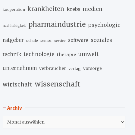
krankheiten
medien
krebs
kooperation
pharmaindustrie
psychologie
nachhaltigkeit
soziales
ratgeber
software
schule
senior
service
umwelt
technik
technologie
therapie
unternehmen
verbraucher
verlag
vorsorge
wissenschaft
wirtschaft
Archiv
Archiv