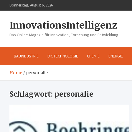
Skip
Donnerstag, August 6, 2026
to
content
InnovationsIntelligenz
Das Online-Magazin für Innovation, Forschung und Entwicklung
BAUINDUSTRIE
BIOTECHNOLOGIE
CHEMIE
ENERGIE
Home
personalie
Schlagwort:
personalie