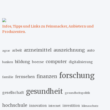
Infos, Tipps und Links zu Feinsnacker, Anbietern und
Produzenten
.
arzneimittel
auszeichnung
arbeit
auto
agrar
computer
bildung
boerse
digitalisierung
banken
forschung
finanzen
fernsehen
familie
gesundheit
gesellschaft
gesundheitspolitik
hochschule
innovation
investition
internet
klimaschutz