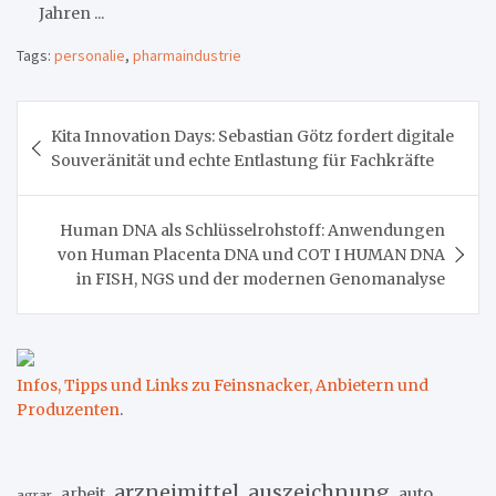
Jahren ...
Tags:
personalie
,
pharmaindustrie
Beitragsnavigation
Kita Innovation Days: Sebastian Götz fordert digitale
Souveränität und echte Entlastung für Fachkräfte
Human DNA als Schlüsselrohstoff: Anwendungen
von Human Placenta DNA und COT I HUMAN DNA
in FISH, NGS und der modernen Genomanalyse
Infos, Tipps und Links zu Feinsnacker, Anbietern und
Produzenten
.
arzneimittel
auszeichnung
arbeit
auto
agrar