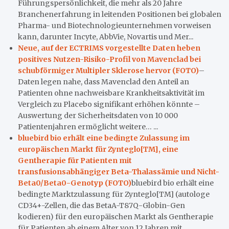
Führungspersönlichkeit, die mehr als 20 Jahre
Branchenerfahrung in leitenden Positionen bei globalen
Pharma- und Biotechnologieunternehmen vorweisen
kann, darunter Incyte, AbbVie, Novartis und Mer...
Neue, auf der ECTRIMS vorgestellte Daten heben
positives Nutzen-Risiko-Profil von Mavenclad bei
schubförmiger Multipler Sklerose hervor (FOTO)
–
Daten legen nahe, dass Mavenclad den Anteil an
Patienten ohne nachweisbare Krankheitsaktivität im
Vergleich zu Placebo signifikant erhöhen könnte –
Auswertung der Sicherheitsdaten von 10 000
Patientenjahren ermöglicht weitere… ...
bluebird bio erhält eine bedingte Zulassung im
europäischen Markt für Zynteglo[TM], eine
Gentherapie für Patienten mit
transfusionsabhängiger Beta-Thalassämie und Nicht-
Beta0/Beta0-Genotyp (FOTO)
bluebird bio erhält eine
bedingte Marktzulassung für Zynteglo[TM] (autologe
CD34+-Zellen, die das BetaA-T87Q-Globin-Gen
kodieren) für den europäischen Markt als Gentherapie
für Patienten ab einem Alter von 12 Jahren mit