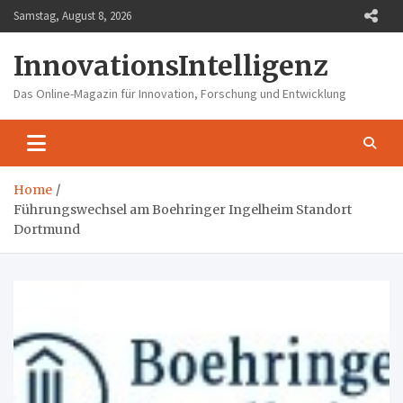
Skip
Samstag, August 8, 2026
to
content
InnovationsIntelligenz
Das Online-Magazin für Innovation, Forschung und Entwicklung
Home
Führungswechsel am Boehringer Ingelheim Standort
Dortmund