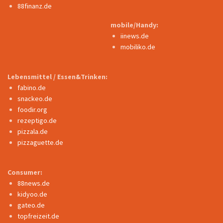
88finanz.de
mobile/Handy:
iinews.de
mobiliko.de
Lebensmittel / Essen&Trinken:
fabino.de
snackeo.de
foodir.org
rezeptigo.de
pizzala.de
pizzaguette.de
Consumer:
88news.de
kidyoo.de
gateo.de
topfreizeit.de