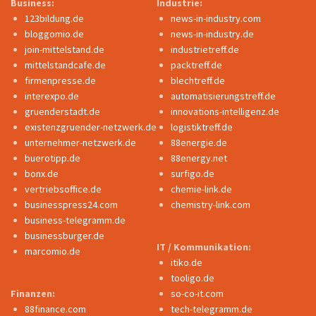
Business:
Industrie:
123bildung.de
news-in-industry.com
bloggomio.de
news-in-industry.de
join-mittelstand.de
industrietreff.de
mittelstandcafe.de
packtreff.de
firmenpresse.de
blechtreff.de
interexpo.de
automatisierungstreff.de
gruenderstadt.de
innovations-intelligenz.de
existenzgruender-netzwerk.de
logistiktreff.de
unternehmer-netzwerk.de
88energie.de
buerotipp.de
88energy.net
bonx.de
surfigo.de
vertriebsoffice.de
chemie-link.de
businesspress24.com
chemistry-link.com
business-telegramm.de
businessburger.de
IT / Kommunikation:
marcomio.de
itiko.de
tooligo.de
Finanzen:
so-co-it.com
88finance.com
tech-telegramm.de