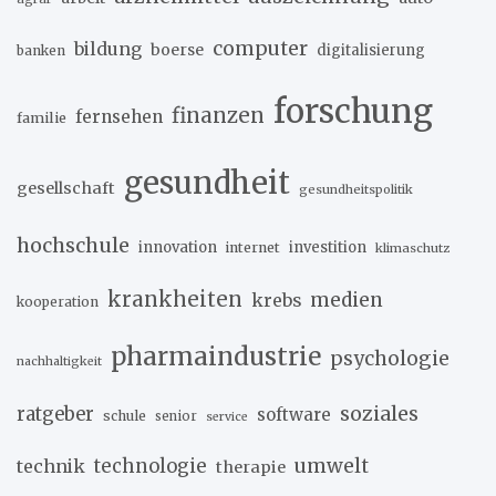
computer
bildung
boerse
digitalisierung
banken
forschung
finanzen
fernsehen
familie
gesundheit
gesellschaft
gesundheitspolitik
hochschule
innovation
investition
internet
klimaschutz
krankheiten
medien
krebs
kooperation
pharmaindustrie
psychologie
nachhaltigkeit
soziales
ratgeber
software
schule
senior
service
umwelt
technik
technologie
therapie