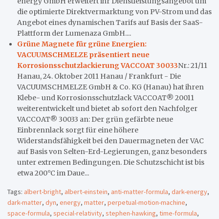
energy GmbH erweitert ihr Dienstleistungsangebot um
die optimierte Direktvermarktung von PV-Strom und das
Angebot eines dynamischen Tarifs auf Basis der SaaS-
Plattform der Lumenaza GmbH....
Grüne Magnete für grüne Energien:
VACUUMSCHMELZE präsentiert neue
Korrosionsschutzlackierung VACCOAT 30033
Nr.: 21/11
Hanau, 24. Oktober 2011 Hanau / Frankfurt - Die
VACUUMSCHMELZE GmbH & Co. KG (Hanau) hat ihren
Klebe- und Korrosionsschutzlack VACCOAT® 20011
weiterentwickelt und bietet ab sofort den Nachfolger
VACCOAT® 30033 an: Der grün gefärbte neue
Einbrennlack sorgt für eine höhere
Widerstandsfähigkeit bei den Dauermagneten der VAC
auf Basis von Selten-Erd-Legierungen, ganz besonders
unter extremen Bedingungen. Die Schutzschicht ist bis
etwa 200°C im Daue...
Tags:
albert-bright
,
albert-einstein
,
anti-matter-formula
,
dark-energy
,
dark-matter
,
dyn
,
energy
,
matter
,
perpetual-motion-machine
,
space-formula
,
special-relativity
,
stephen-hawking
,
time-formula
,