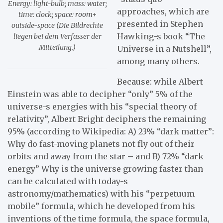
Energy: light-bulb; mass: water;
approaches, which are
time: clock; space: room+
presented in Stephen
outside-space (Die Bildrechte
Hawking-s book “The
liegen bei dem Verfasser der
Mitteilung.)
Universe in a Nutshell”,
among many others.
Because: while Albert
Einstein was able to decipher “only” 5% of the
universe-s energies with his “special theory of
relativity”, Albert Bright deciphers the remaining
95% (according to Wikipedia: A) 23% “dark matter”:
Why do fast-moving planets not fly out of their
orbits and away from the star – and B) 72% “dark
energy” Why is the universe growing faster than
can be calculated with today-s
astronomy/mathematics) with his “perpetuum
mobile” formula, which he developed from his
inventions of the time formula, the space formula,