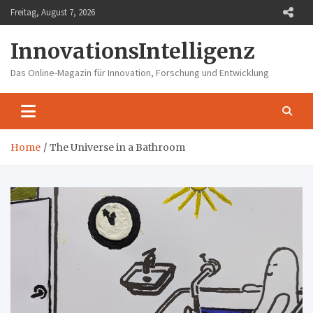
Skip
Freitag, August 7, 2026
to
content
InnovationsIntelligenz
Das Online-Magazin für Innovation, Forschung und Entwicklung
Home
The Universe in a Bathroom