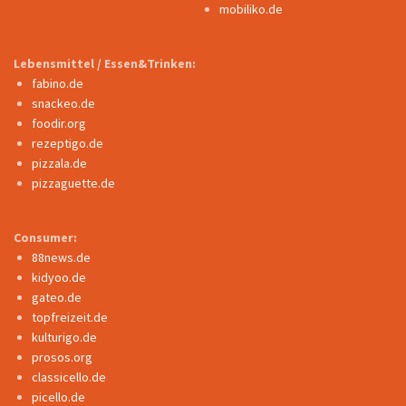
mobiliko.de
Lebensmittel / Essen&Trinken:
fabino.de
snackeo.de
foodir.org
rezeptigo.de
pizzala.de
pizzaguette.de
Consumer:
88news.de
kidyoo.de
gateo.de
topfreizeit.de
kulturigo.de
prosos.org
classicello.de
picello.de