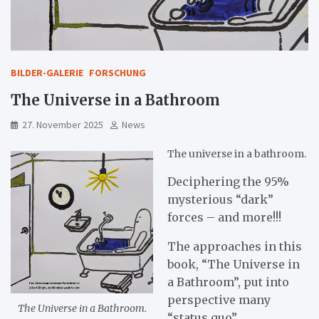
BILDER-GALERIE
FORSCHUNG
The Universe in a Bathroom
27. November 2025
News
The universe in a bathroom.
Deciphering the 95%
mysterious “dark”
forces – and more!!!
The approaches in this
book, “The Universe in
a Bathroom”, put into
perspective many
The Universe in a Bathroom.
“status quo”