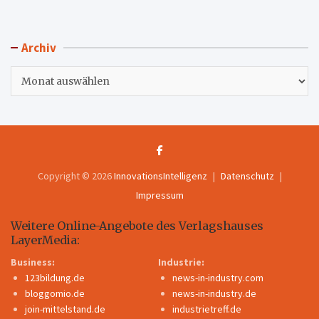
Archiv
Archiv
Copyright © 2026
InnovationsIntelligenz
Datenschutz
Impressum
Weitere Online-Angebote des Verlagshauses
LayerMedia:
Business:
Industrie:
123bildung.de
news-in-industry.com
bloggomio.de
news-in-industry.de
join-mittelstand.de
industrietreff.de