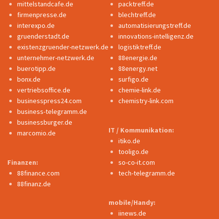
mittelstandcafe.de
packtreff.de
firmenpresse.de
blechtreff.de
interexpo.de
automatisierungstreff.de
gruenderstadt.de
innovations-intelligenz.de
existenzgruender-netzwerk.de
logistiktreff.de
unternehmer-netzwerk.de
88energie.de
buerotipp.de
88energy.net
bonx.de
surfigo.de
vertriebsoffice.de
chemie-link.de
businesspress24.com
chemistry-link.com
business-telegramm.de
businessburger.de
IT / Kommunikation:
marcomio.de
itiko.de
tooligo.de
Finanzen:
so-co-it.com
88finance.com
tech-telegramm.de
88finanz.de
mobile/Handy:
iinews.de