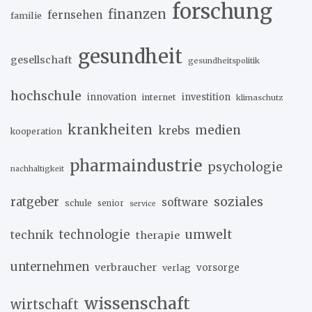
forschung
finanzen
fernsehen
familie
gesundheit
gesellschaft
gesundheitspolitik
hochschule
innovation
investition
internet
klimaschutz
krankheiten
medien
krebs
kooperation
pharmaindustrie
psychologie
nachhaltigkeit
soziales
ratgeber
software
schule
senior
service
umwelt
technik
technologie
therapie
unternehmen
verbraucher
verlag
vorsorge
wissenschaft
wirtschaft