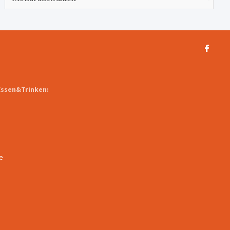
Essen&Trinken:
e