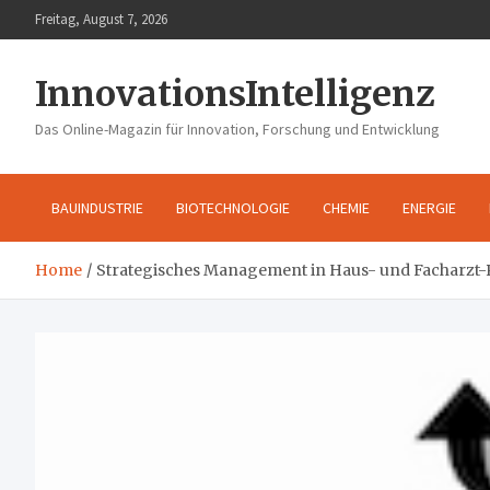
Skip
Freitag, August 7, 2026
to
content
InnovationsIntelligenz
Das Online-Magazin für Innovation, Forschung und Entwicklung
BAUINDUSTRIE
BIOTECHNOLOGIE
CHEMIE
ENERGIE
Home
Strategisches Management in Haus- und Facharzt-P