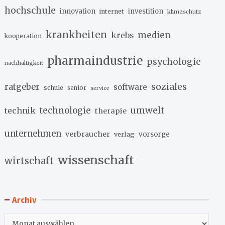
hochschule
innovation
investition
internet
klimaschutz
krankheiten
medien
krebs
kooperation
pharmaindustrie
psychologie
nachhaltigkeit
soziales
ratgeber
software
schule
senior
service
umwelt
technik
technologie
therapie
unternehmen
verbraucher
verlag
vorsorge
wissenschaft
wirtschaft
Archiv
Archiv