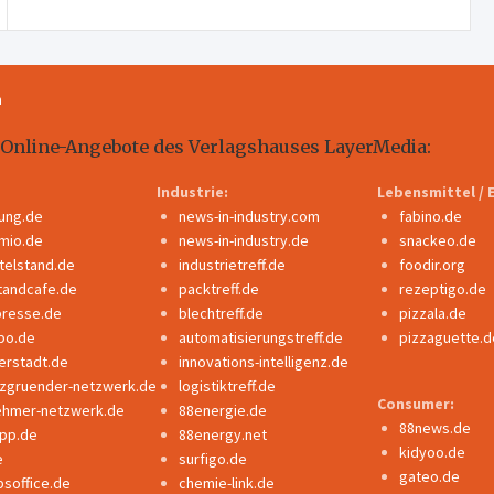
m
 Online-Angebote des Verlagshauses LayerMedia:
Industrie:
Lebensmittel / 
dung.de
news-in-industry.com
fabino.de
mio.de
news-in-industry.de
snackeo.de
ttelstand.de
industrietreff.de
foodir.org
tandcafe.de
packtreff.de
rezeptigo.de
presse.de
blechtreff.de
pizzala.de
po.de
automatisierungstreff.de
pizzaguette.d
erstadt.de
innovations-intelligenz.de
nzgruender-netzwerk.de
logistiktreff.de
Consumer:
ehmer-netzwerk.de
88energie.de
88news.de
ipp.de
88energy.net
kidyoo.de
e
surfigo.de
gateo.de
bsoffice.de
chemie-link.de