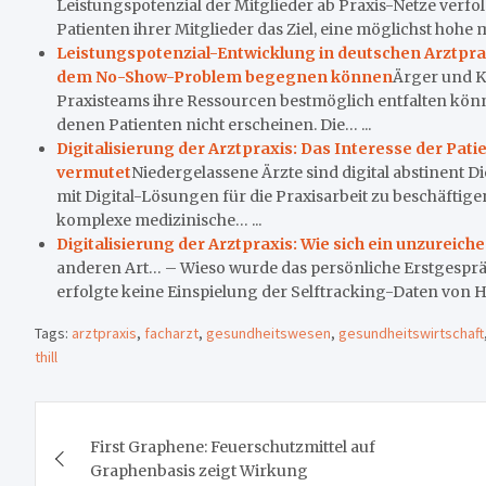
Leistungspotenzial der Mitglieder ab Praxis-Netze verf
Patienten ihrer Mitglieder das Ziel, eine möglichst hohe 
Leistungspotenzial-Entwicklung in deutschen Arztpra
dem No-Show-Problem begegnen können
Ärger und K
Praxisteams ihre Ressourcen bestmöglich entfalten könne
denen Patienten nicht erscheinen. Die… ...
Digitalisierung der Arztpraxis: Das Interesse der Patie
vermutet
Niedergelassene Ärzte sind digital abstinent Di
mit Digital-Lösungen für die Praxisarbeit zu beschäftigen
komplexe medizinische… ...
Digitalisierung der Arztpraxis: Wie sich ein unzure
anderen Art… – Wieso wurde das persönliche Erstgesprä
erfolgte keine Einspielung der Selftracking-Daten von He
Tags:
arztpraxis
,
facharzt
,
gesundheitswesen
,
gesundheitswirtschaft
thill
Beitragsnavigation
First Graphene: Feuerschutzmittel auf
Graphenbasis zeigt Wirkung