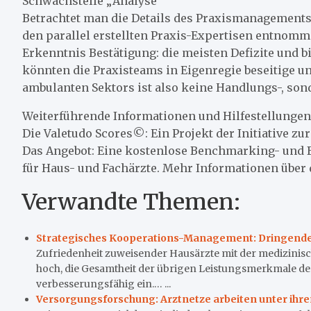
Schwachstelle „Analyse“
Betrachtet man die Details des Praxismanagements 
den parallel erstellten Praxis-Expertisen entnomm
Erkenntnis Bestätigung: die meisten Defizite und 
könnten die Praxisteams in Eigenregie beseitige 
ambulanten Sektors ist also keine Handlungs-, sond
Weiterführende Informationen und Hilfestellung
Die Valetudo Scores©: Ein Projekt der Initiative z
Das Angebot: Eine kostenlose Benchmarking- und 
für Haus- und Fachärzte. Mehr Informationen über
Verwandte Themen:
Strategisches Kooperations-Management: Dringende
Zufriedenheit zuweisender Hausärzte mit der medizinisc
hoch, die Gesamtheit der übrigen Leistungsmerkmale der
verbesserungsfähig ein.… ...
Versorgungsforschung: Arztnetze arbeiten unter ihre