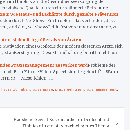
olgen im Hinblick auf die Gesundheitsversorgung der
medizinische Qualität durch eine optimierte Betreuung,… ...
xen: Wie Haus- und Fachärzte durch gezielte Prävention
osten durch No-Shows Ein Problem, das verhindert, dass
n, sind die „No-Shows“, d. h. fest vereinbarte Termine, zu
nten ist deutlich größer als von Ärzten
e Motivation eines Großteils der niedergelassenen Ärzte, sich
, ist äußerst gering. Diese Grundhaltung betrifft nicht nur
ichendes Praxismanagement auswirken wird
Probleme der
ch mit Frau X in die Video-Sprechstunde gebucht? – Warum
rrn Y.? – Wieso fehlen… ...
,
hausarzt
,
ifabs
,
praxisanalyse
,
praxisfuehrung
,
praxismanagement
,
Häusliche Gewalt Kostenstudie für Deutschland
– Einblicke in ein oft verschwiegenes Thema