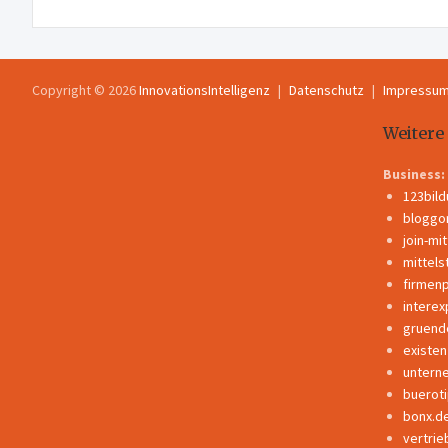
Copyright © 2026
InnovationsIntelligenz
Datenschutz
Impressu
Weitere
Business:
123bil
bloggo
join-mi
mittels
firmen
interex
gruend
existe
untern
buerot
bonx.d
vertrie