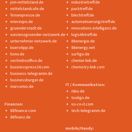
join-mittelstand.de
industrietreff.de
mittelstandcafe.de
packtreff.de
firmenpresse.de
blechtreff.de
interexpo.de
automatisierungstreff.de
gruenderstadt.de
innovations-intelligenz.de
existenzgruender-netzwerk.de
logistiktreff.de
unternehmer-netzwerk.de
88energie.de
buerotipp.de
88energy.net
bonx.de
surfigo.de
vertriebsoffice.de
chemie-link.de
businesspress24.com
chemistry-link.com
business-telegramm.de
businessburger.de
IT / Kommunikation:
marcomio.de
itiko.de
tooligo.de
Finanzen:
so-co-it.com
88finance.com
tech-telegramm.de
88finanz.de
mobile/Handy: