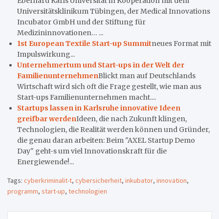
Eberhard Karls Universität in Kooperation mit dem
Universitätsklinikum Tübingen, der Medical Innovations
Incubator GmbH und der Stiftung für
Medizininnovationen… ...
1st European Textile Start-up Summit
neues Format mit
Impulswirkung...
Unternehmertum und Start-ups in der Welt der
Familienunternehmen
Blickt man auf Deutschlands
Wirtschaft wird sich oft die Frage gestellt, wie man aus
Start-ups Familienunternehmen macht....
Startups lassen in Karlsruhe innovative Ideen
greifbar werden
Ideen, die nach Zukunft klingen,
Technologien, die Realität werden können und Gründer,
die genau daran arbeiten: Beim "AXEL Startup Demo
Day" geht-s um viel Innovationskraft für die
Energiewende!...
Tags:
cyberkriminalit-t
,
cybersicherheit
,
inkubator
,
innovation
,
programm
,
start-up
,
technologien
Beitragsnavigation