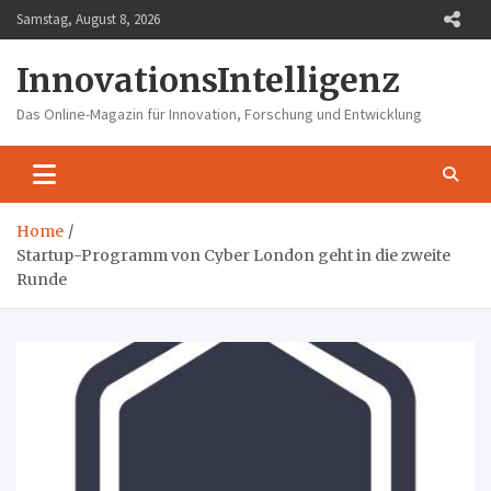
Skip
Samstag, August 8, 2026
to
content
InnovationsIntelligenz
Das Online-Magazin für Innovation, Forschung und Entwicklung
Home
Startup-Programm von Cyber London geht in die zweite
Runde