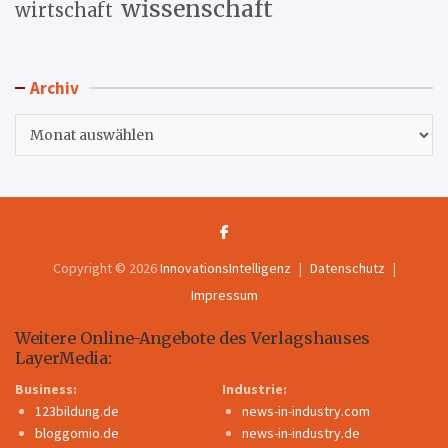
wissenschaft
wirtschaft
Archiv
Archiv
Copyright © 2026
InnovationsIntelligenz
Datenschutz
Impressum
Weitere Online-Angebote des Verlagshauses
LayerMedia:
Business:
Industrie:
123bildung.de
news-in-industry.com
bloggomio.de
news-in-industry.de