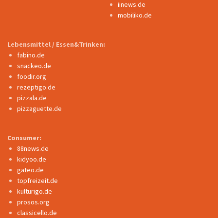
iinews.de
mobiliko.de
Lebensmittel / Essen&Trinken:
fabino.de
snackeo.de
foodir.org
rezeptigo.de
pizzala.de
pizzaguette.de
Consumer:
88news.de
kidyoo.de
gateo.de
topfreizeit.de
kulturigo.de
prosos.org
classicello.de