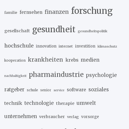
forschung
finanzen
fernsehen
familie
gesundheit
gesellschaft
gesundheitspolitik
hochschule
innovation
investition
internet
klimaschutz
krankheiten
medien
krebs
kooperation
pharmaindustrie
psychologie
nachhaltigkeit
soziales
ratgeber
software
schule
senior
service
umwelt
technik
technologie
therapie
unternehmen
verbraucher
verlag
vorsorge