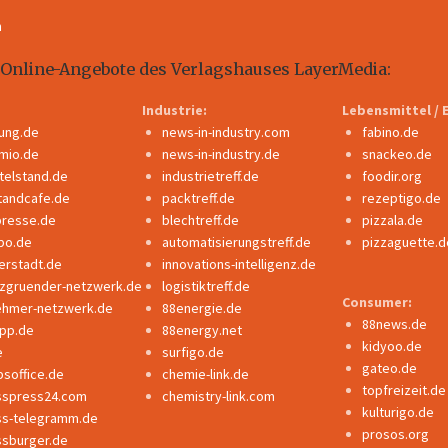
m
 Online-Angebote des Verlagshauses LayerMedia:
Industrie:
Lebensmittel / 
dung.de
news-in-industry.com
fabino.de
mio.de
news-in-industry.de
snackeo.de
ttelstand.de
industrietreff.de
foodir.org
tandcafe.de
packtreff.de
rezeptigo.de
presse.de
blechtreff.de
pizzala.de
po.de
automatisierungstreff.de
pizzaguette.d
erstadt.de
innovations-intelligenz.de
nzgruender-netzwerk.de
logistiktreff.de
Consumer:
ehmer-netzwerk.de
88energie.de
88news.de
ipp.de
88energy.net
kidyoo.de
e
surfigo.de
gateo.de
bsoffice.de
chemie-link.de
topfreizeit.de
sspress24.com
chemistry-link.com
kulturigo.de
ss-telegramm.de
prosos.org
ssburger.de