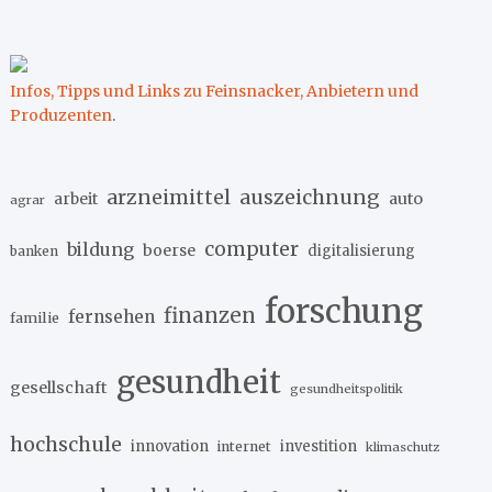
Infos, Tipps und Links zu Feinsnacker, Anbietern und
Produzenten
.
arzneimittel
auszeichnung
arbeit
auto
agrar
computer
bildung
boerse
digitalisierung
banken
forschung
finanzen
fernsehen
familie
gesundheit
gesellschaft
gesundheitspolitik
hochschule
innovation
investition
internet
klimaschutz