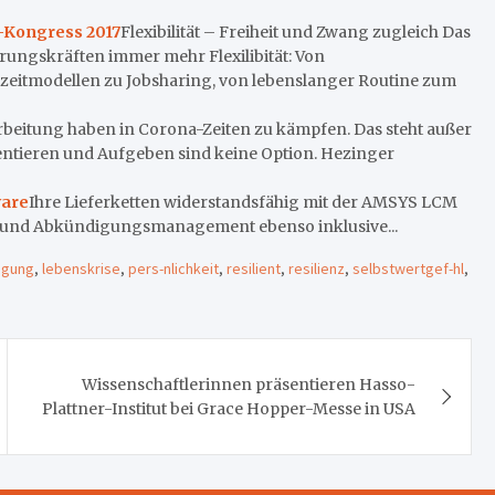
g-Kongress 2017
Flexibilität – Freiheit und Zwang zugleich Das
rungskräften immer mehr Flexilibität: Von
lzeitmodellen zu Jobsharing, von lebenslanger Routine zum
beitung haben in Corona-Zeiten zu kämpfen. Das steht außer
entieren und Aufgeben sind keine Option. Hezinger
ware
Ihre Lieferketten widerstandsfähig mit der AMSYS LCM
 und Abkündigungsmanagement ebenso inklusive...
igung
,
lebenskrise
,
pers-nlichkeit
,
resilient
,
resilienz
,
selbstwertgef-hl
,
Wissenschaftlerinnen präsentieren Hasso-
Plattner-Institut bei Grace Hopper-Messe in USA