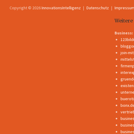
Copyright © 2026
InnovationsIntelligenz
Datenschutz
Impressu
Weitere
Business:
123bil
bloggo
join-mi
mittels
firmen
interex
gruend
existe
untern
buerot
bonx.d
vertrie
busine
busine
busine