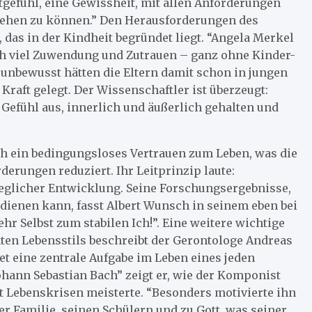
tgefühl, eine Gewissheit, mit allen Anforderungen
ehen zu können.” Den Herausforderungen des
 das in der Kindheit begründet liegt. “Angela Merkel
h viel Zuwendung und Zutrauen – ganz ohne Kinder-
unbewusst hätten die Eltern damit schon in jungen
Kraft gelegt. Der Wissenschaftler ist überzeugt:
 Gefühl aus, innerlich und äußerlich gehalten und
ch ein bedingungsloses Vertrauen zum Leben, was die
erungen reduziert. Ihr Leitprinzip laute:
eglicher Entwicklung. Seine Forschungsergebnisse,
 dienen kann, fasst Albert Wunsch in seinem eben bei
 Selbst zum stabilen Ich!”. Eine weitere wichtige
nten Lebensstils beschreibt der Gerontologe Andreas
et eine zentrale Aufgabe im Leben eines jeden
hann Sebastian Bach” zeigt er, wie der Komponist
t Lebenskrisen meisterte. “Besonders motivierte ihn
r Familie, seinen Schülern und zu Gott, was seiner