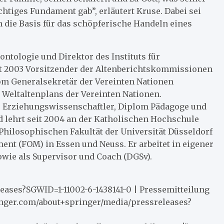
tiges Fundament gab”, erläutert Kruse. Dabei sei
n die Basis für das schöpferische Handeln eines
rontologie und Direktor des Instituts für
eit 2003 Vorsitzender der Altenberichtskommissionen
om Generalsekretär der Vereinten Nationen
Weltaltenplans der Vereinten Nationen.
r Erziehungswissenschaftler, Diplom Pädagoge und
 lehrt seit 2004 an der Katholischen Hochschule
Philosophischen Fakultät der Universität Düsseldorf
t (FOM) in Essen und Neuss. Er arbeitet in eigener
sowie als Supervisor und Coach (DGSv).
ases?SGWID=1-11002-6-1438141-0 | Pressemitteilung
inger.com/about+springer/media/pressreleases?