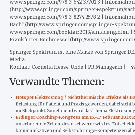
www.springer.com/978-3-642-37701-3 | Information
(http://www.springer.com/springer+spektrum/sach
www.springer.com/978-3-8274-2578-2 | Informatio
Bach” (http://www.springer.com/springer+spektru
www.springer.com/bookfair2013/einladung.html | S
Frankfurter Buchmesse! (http://www.springer.com/
Springer Spektrum ist eine Marke von Springer DE.
Media.
Kontakt: Cornelia Hesse-Uhde | PR Managerin | +4
Verwandte Themen:
Hotspot Elektrosmog ? Nichtthermische Effekte als Bas
Belastung für Patient und Praxis geworden, dabei steht
im Blickpunkt. Zunehmend wird das Thema Elektrosmog u
Erdinger Coaching-Kongress am 16.-17. Februar 2017: 
unsicherer die Zeiten, desto schwerer wird es, Entscheid
kommunikativen und Selbstführungs-Kompetenzen alle