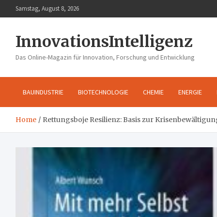
Skip
Samstag, August 8, 2026
to
content
InnovationsIntelligenz
Das Online-Magazin für Innovation, Forschung und Entwicklung
BAUINDUSTRIE
BIOTECHNOLOGIE
CHEMIE
ENERGIE
Home
Rettungsboje Resilienz: Basis zur Krisenbewältigun