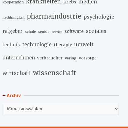
krankheiten
medien
krebs
kooperation
pharmaindustrie
psychologie
nachhaltigkeit
soziales
ratgeber
software
schule
senior
service
umwelt
technik
technologie
therapie
unternehmen
verbraucher
verlag
vorsorge
wissenschaft
wirtschaft
Archiv
Archiv