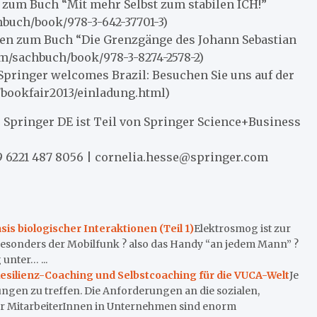
 zum Buch “Mit mehr Selbst zum stabilen ICH!”
buch/book/978-3-642-37701-3)
nen zum Buch “Die Grenzgänge des Johann Sebastian
m/sachbuch/book/978-3-8274-2578-2)
pringer welcomes Brazil: Besuchen Sie uns auf der
bookfair2013/einladung.html)
 Springer DE ist Teil von Springer Science+Business
9 6221 487 8056 | cornelia.hesse@springer.com
is biologischer Interaktionen (Teil 1)
Elektrosmog ist zur
 besonders der Mobilfunk ? also das Handy “an jedem Mann” ?
nter… ...
Resilienz-Coaching und Selbstcoaching für die VUCA-Welt
Je
ungen zu treffen. Die Anforderungen an die sozialen,
r MitarbeiterInnen in Unternehmen sind enorm