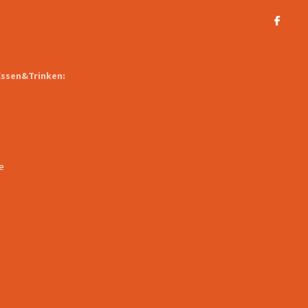
Essen&Trinken:
e