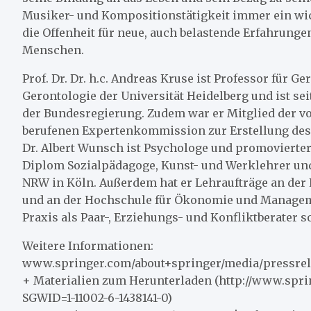
Musiker- und Kompositionstätigkeit immer ein wich
die Offenheit für neue, auch belastende Erfahrunge
Menschen.
Prof. Dr. Dr. h.c. Andreas Kruse ist Professor für Ge
Gerontologie der Universität Heidelberg und ist s
der Bundesregierung. Zudem war er Mitglied der v
berufenen Expertenkommission zur Erstellung des 
Dr. Albert Wunsch ist Psychologe und promovierte
Diplom Sozialpädagoge, Kunst- und Werklehrer und
NRW in Köln. Außerdem hat er Lehraufträge an der 
und an der Hochschule für Ökonomie und Managemen
Praxis als Paar-, Erziehungs- und Konfliktberater 
Weitere Informationen:
www.springer.com/about+springer/media/pressrele
+ Materialien zum Herunterladen (http://www.spr
SGWID=1-11002-6-1438141-0)