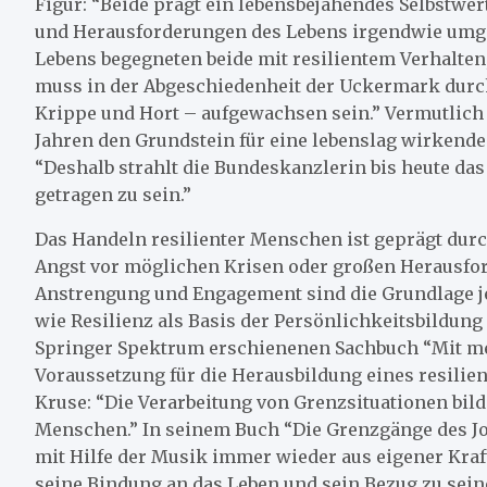
Figur: “Beide prägt ein lebensbejahendes Selbstwer
und Herausforderungen des Lebens irgendwie umg
Lebens begegneten beide mit resilientem Verhalten,
muss in der Abgeschiedenheit der Uckermark durc
Krippe und Hort – aufgewachsen sein.” Vermutlich 
Jahren den Grundstein für eine lebenslag wirkende 
“Deshalb strahlt die Bundeskanzlerin bis heute das
getragen zu sein.”
Das Handeln resilienter Menschen ist geprägt dur
Angst vor möglichen Krisen oder großen Herausford
Anstrengung und Engagement sind die Grundlage j
wie Resilienz als Basis der Persönlichkeitsbildung
Springer Spektrum erschienenen Sachbuch “Mit mehr
Voraussetzung für die Herausbildung eines resilie
Kruse: “Die Verarbeitung von Grenzsituationen bild
Menschen.” In seinem Buch “Die Grenzgänge des Jo
mit Hilfe der Musik immer wieder aus eigener Kraf
seine Bindung an das Leben und sein Bezug zu seine