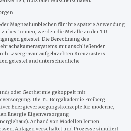
osenkernen, Holz oder Muschelschalen.
morgen
oder Magnesiumblechen für ihre spätere Anwendung
k zu bestimmen, werden die Metalle an der TU
ngungen getestet. Die Berechnung des
s Mehrachskamerasystems mit anschließender
rch Lasergravur aufgebrachten Kreuzrasters
en getestet und unterschiedliche
und/ oder Geothermie gekoppelt mit
eversorgung. Die TU Bergakademie Freiberg
ativer Energieversorgungskonzepte für moderne,
hen Energie-Eigenversorgung
energiehaus). Anhand von Modellen lernen
ssen, Anlagen verschaltet und Prozesse simuliert