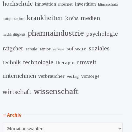
hochschule
innovation
investition
internet
klimaschutz
krankheiten
medien
krebs
kooperation
pharmaindustrie
psychologie
nachhaltigkeit
soziales
ratgeber
software
schule
senior
service
umwelt
technik
technologie
therapie
unternehmen
verbraucher
verlag
vorsorge
wissenschaft
wirtschaft
Archiv
Archiv