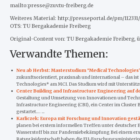
mailto:presse@zuv.tu-freiberg.de
Weiteres Material: http://presseportal.de/pm/112331
OTS: TU Bergakademie Freiberg
Original-Content von: TU Bergakademie Freiberg, ü
Verwandte Themen:
Neu ab Herbst: Masterstudium “Medical Technologies
zukunftsorientiert, praxisnah und international – das is
Technologies* am MCI. Das Studium wird mit Unterstützu
Center Building and Infrastructure Engineering au
Gestaltung und Umsetzung von Innovationen und Techn
Infrastructure Engineering (CBI), ein Center im Cluste
gestartet.… ...
Karliczek: Europa mit Forschung und Innovation gestä
planen bei erstem informellen Treffen unter deutsche
Wasserstoff bis zur Pandemiebekämpfung Bei einem erst
Ratspräsidentschaft haben die EU-Forschungsministerin