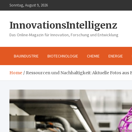
Skip
Sonntag, August 9, 2026
to
content
InnovationsIntelligenz
Das Online-Magazin für Innovation, Forschung und Entwicklung
BAUINDUSTRIE
BIOTECHNOLOGIE
CHEMIE
ENERGIE
Home
Ressourcen und Nachhaltigkeit: Aktuelle Fotos au