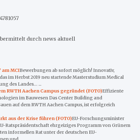
/4781057
bermittelt durch news aktuell
” am MCI
Bewerbungen ab sofort möglich! Innovativ,
t das im Herbst 2019 neu startende Masterstudium Medical
ng des Landes… ...
f dem RWTH Aachen Campus gegründet (FOTO)
Effiziente
ologien im Bauwesen Das Center Building and
r Bauen auf dem RWTH Aachen Campus, ist erfolgreich
rkt aus der Krise führen (FOTO)
EU-Forschungsminister
r EU-Ratspräsidentschaft ehrgeiziges Programm von Grünem
en informellen Rat unter der deutschen EU-
nen und… ...