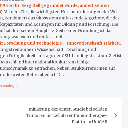
019 von Dr. Serg Bell gegründet wurde, ändert seinen
O)
Mit dem Ziel, die wichtigsten Herausforderungen der Welt
n, kombiniert das Ökosystem umfassende Angebote, die das
kapazitäten und Lösungen für Bildung und Forschung. Die
hat dort seinen Hauptsitz. Seit seiner Gründung ist das
rangewachsen und umfasst mit...
ür Forschung und Technologie – Innovationskraft stärken,
tungsfreiräume in Wissenschaft, Forschung und
gen Dringlichkeitsantrags der CSU-Landtagsfraktion. Ziel ist
 Deutschland international konkurrenzfähige
ionsdynamik zu entfachen. Neben Strukturreformen auf
bundesweiten Reformbedarf: Di...
echnologie
Initiierung der ersten Studie bei soliden
Tumoren mit zellulärer Immuntherapie-
Plattform UniCAR