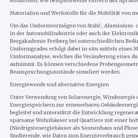
Rohstoffen, wie beispielsweise Pulvern aus Aprik
Materialien und Werkstoffe für die Mobilität von 
Um das Umformvermögen von Stahl-, Aluminium- 
in der Automobilindustrie oder auch der Elektroni
Bergakademie Freiberg bei unterschiedlichen Bedi
Umformgrades erfolgt dabei in-situ mittels eine
Umformanalyse, welches die Veränderung eines du
aufnimmt. Es können verschiedene Probengeometri
Beanspruchungszustände simuliert werden.
Energiewende und alternative Energien
Unter Verwendung von Solarenergie, Windenergie 
Energiespeichern zur erneuerbaren Gebäudeenergi
begleitet und unterstützt die Entwicklung regener
sparsame Wohnhäuser und Quartiere mit einer ho
(Niedrigstenergiehäuser als Sonnenhaus und Plus
Studierende, wie Daten zum Energieverbrauch geme