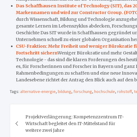
Das Schaffhausen Institute of Technology (SIT), das 2
Markennamen und wird zur Constructor Group. (FOT
durch Wissenschaft, Bildung und Technologie anzugehe
gesamte Lernen im Lebenszyklus abdecken, Forschungs
Geschichte Das SIT wurde in Schaffhausen gegründet und 
Unternehmen schnell zu einer globalen Organisation he
CSU-Fraktion: Mehr Freiheit und weniger Bürokratie f
Fortschritt sichern
Weniger Bürokratie und mehr Gestal
Technologie - das sind die klaren Forderungen des heuti
es, für Forscherinnen und Forscher in Bayern und ganz
Rahmenbedingungen zu schaffen und eine neue Innovat
Landesebene richtet der Antrag den Blick auch auf den 
Tags:
alternative-energie
,
bildung
,
forschung
,
hochschule
,
rohstoff
,
t
Beitragsnavigation
Projektverlängerung: Kompetenzzentrum IT-
Wirtschaft begleitet den IT-Mittelstand für
weitere zwei Jahre