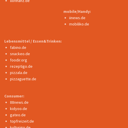
88finanz.de
mobile/Handy:
iinews.de
mobiliko.de
Lebensmittel / Essen&Trinken:
fabino.de
snackeo.de
foodir.org
rezeptigo.de
pizzala.de
pizzaguette.de
Consumer:
88news.de
kidyoo.de
gateo.de
topfreizeit.de
kulturigo.de