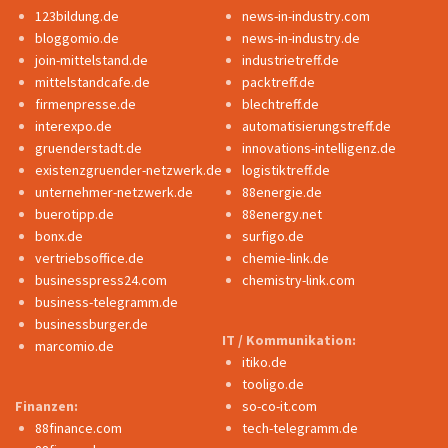
123bildung.de
news-in-industry.com
bloggomio.de
news-in-industry.de
join-mittelstand.de
industrietreff.de
mittelstandcafe.de
packtreff.de
firmenpresse.de
blechtreff.de
interexpo.de
automatisierungstreff.de
gruenderstadt.de
innovations-intelligenz.de
existenzgruender-netzwerk.de
logistiktreff.de
unternehmer-netzwerk.de
88energie.de
buerotipp.de
88energy.net
bonx.de
surfigo.de
vertriebsoffice.de
chemie-link.de
businesspress24.com
chemistry-link.com
business-telegramm.de
businessburger.de
IT / Kommunikation:
marcomio.de
itiko.de
tooligo.de
Finanzen:
so-co-it.com
88finance.com
tech-telegramm.de