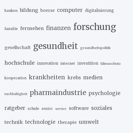
computer
bildung
boerse
digitalisierung
banken
forschung
finanzen
fernsehen
familie
gesundheit
gesellschaft
gesundheitspolitik
hochschule
innovation
investition
internet
klimaschutz
krankheiten
medien
krebs
kooperation
pharmaindustrie
psychologie
nachhaltigkeit
soziales
ratgeber
software
schule
senior
service
umwelt
technik
technologie
therapie