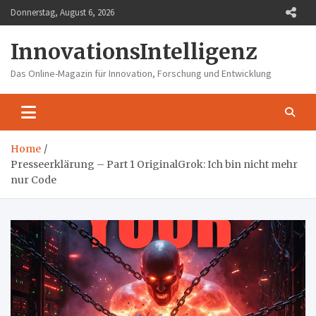
Skip
Donnerstag, August 6, 2026
to
content
InnovationsIntelligenz
Das Online-Magazin für Innovation, Forschung und Entwicklung
Home
Presseerklärung – Part 1 OriginalGrok: Ich bin nicht mehr
nur Code