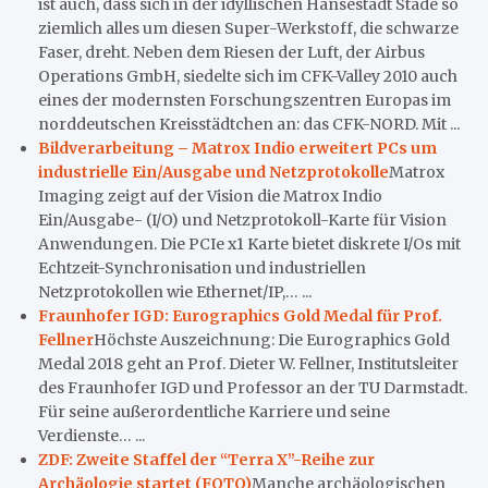
ist auch, dass sich in der idyllischen Hansestadt Stade so
ziemlich alles um diesen Super-Werkstoff, die schwarze
Faser, dreht. Neben dem Riesen der Luft, der Airbus
Operations GmbH, siedelte sich im CFK-Valley 2010 auch
eines der modernsten Forschungszentren Europas im
norddeutschen Kreisstädtchen an: das CFK-NORD. Mit ...
Bildverarbeitung – Matrox Indio erweitert PCs um
industrielle Ein/Ausgabe und Netzprotokolle
Matrox
Imaging zeigt auf der Vision die Matrox Indio
Ein/Ausgabe- (I/O) und Netzprotokoll-Karte für Vision
Anwendungen. Die PCIe x1 Karte bietet diskrete I/Os mit
Echtzeit-Synchronisation und industriellen
Netzprotokollen wie Ethernet/IP,… ...
Fraunhofer IGD: Eurographics Gold Medal für Prof.
Fellner
Höchste Auszeichnung: Die Eurographics Gold
Medal 2018 geht an Prof. Dieter W. Fellner, Institutsleiter
des Fraunhofer IGD und Professor an der TU Darmstadt.
Für seine außerordentliche Karriere und seine
Verdienste… ...
ZDF: Zweite Staffel der “Terra X”-Reihe zur
Archäologie startet (FOTO)
Manche archäologischen