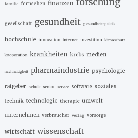
forschung
finanzen
fernsehen
familie
gesundheit
gesellschaft
gesundheitspolitik
hochschule
innovation
investition
internet
klimaschutz
krankheiten
medien
krebs
kooperation
pharmaindustrie
psychologie
nachhaltigkeit
soziales
ratgeber
software
schule
senior
service
umwelt
technik
technologie
therapie
unternehmen
verbraucher
verlag
vorsorge
wissenschaft
wirtschaft