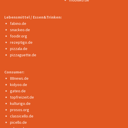
Lebensmittel / Essen&Trinken:
fabino.de
snackeo.de
foodir.org
rezeptigo.de
pizzala.de
pizzaguette.de
Consumer:
88news.de
kidyoo.de
gateo.de
topfreizeit.de
kulturigo.de
prosos.org
classicello.de
picello.de