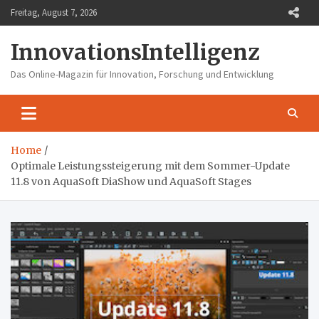
Skip
Freitag, August 7, 2026
to
content
InnovationsIntelligenz
Das Online-Magazin für Innovation, Forschung und Entwicklung
Home
Optimale Leistungssteigerung mit dem Sommer-Update
11.8 von AquaSoft DiaShow und AquaSoft Stages