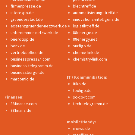
firmenpresse.de
blechtreff.de
interexpo.de
automatisierungstreff.de
gruenderstadt.de
innovations-intelligenz.de
existenzgruender-netzwerk.de
logistiktreff.de
unternehmer-netzwerk.de
88energie.de
buerotipp.de
88energy.net
bonx.de
surfigo.de
vertriebsoffice.de
chemie-link.de
businesspress24.com
chemistry-link.com
business-telegramm.de
businessburger.de
IT / Kommunikation:
marcomio.de
itiko.de
tooligo.de
Finanzen:
so-co-it.com
88finance.com
tech-telegramm.de
88finanz.de
mobile/Handy:
iinews.de
mobiliko.de