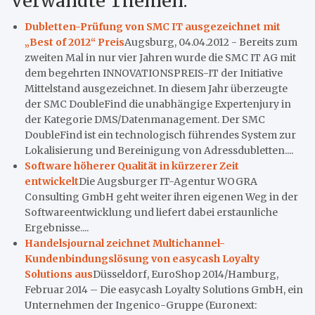
Verwandte Themen:
Dubletten-Prüfung von SMC IT ausgezeichnet mit
„Best of 2012“ Preis
Augsburg, 04.04.2012 - Bereits zum
zweiten Mal in nur vier Jahren wurde die SMC IT AG mit
dem begehrten INNOVATIONSPREIS-IT der Initiative
Mittelstand ausgezeichnet. In diesem Jahr überzeugte
der SMC DoubleFind die unabhängige Expertenjury in
der Kategorie DMS/Datenmanagement. Der SMC
DoubleFind ist ein technologisch führendes System zur
Lokalisierung und Bereinigung von Adressdubletten....
Software höherer Qualität in kürzerer Zeit
entwickelt
Die Augsburger IT-Agentur WOGRA
Consulting GmbH geht weiter ihren eigenen Weg in der
Softwareentwicklung und liefert dabei erstaunliche
Ergebnisse....
Handelsjournal zeichnet Multichannel-
Kundenbindungslösung von easycash Loyalty
Solutions aus
Düsseldorf, EuroShop 2014/Hamburg,
Februar 2014 – Die easycash Loyalty Solutions GmbH, ein
Unternehmen der Ingenico-Gruppe (Euronext: