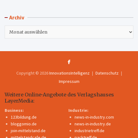
Archiv
Archiv
Copyright © 2026
InnovationsIntelligenz
Datenschutz
Impressum
Weitere Online-Angebote des Verlagshauses
LayerMedia:
Business:
Industrie:
123bildung.de
news-in-industry.com
bloggomio.de
news-in-industry.de
join-mittelstand.de
industrietreff.de
mittelstandcafe.de
packtreff.de