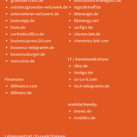
gruenderstadt.de
innovations-intelligenz.de
existenzgruender-netzwerk.de
logistiktreff.de
unternehmer-netzwerk.de
88energie.de
buerotipp.de
88energy.net
bonx.de
surfigo.de
vertriebsoffice.de
chemie-link.de
businesspress24.com
chemistry-link.com
business-telegramm.de
businessburger.de
IT / Kommunikation:
marcomio.de
itiko.de
tooligo.de
Finanzen:
so-co-it.com
88finance.com
tech-telegramm.de
88finanz.de
mobile/Handy:
iinews.de
mobiliko.de
Lebensmittel / Essen&Trinken: