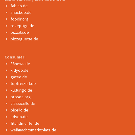
fabino.de
snackeo.de
foodir.org
rezeptigo.de
pizzala.de
pizzaguette.de
Consumer:
88news.de
kidyoo.de
gateo.de
topfreizeit.de
kulturigo.de
prosos.org
classicello.de
picello.de
adyoo.de
fitundmunter.de
weihnachtsmarktplatz.de