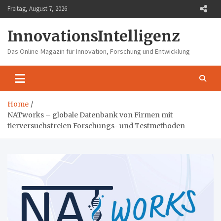
Skip
Freitag, August 7, 2026
to
content
InnovationsIntelligenz
Das Online-Magazin für Innovation, Forschung und Entwicklung
Home
NATworks – globale Datenbank von Firmen mit
tierversuchsfreien Forschungs- und Testmethoden