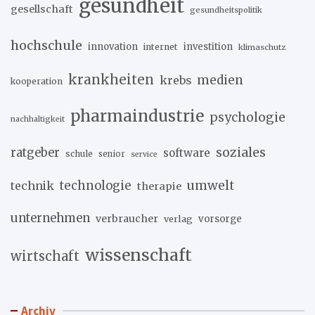
gesundheit
gesellschaft
gesundheitspolitik
hochschule
innovation
investition
internet
klimaschutz
krankheiten
medien
krebs
kooperation
pharmaindustrie
psychologie
nachhaltigkeit
soziales
ratgeber
software
schule
senior
service
umwelt
technik
technologie
therapie
unternehmen
verbraucher
verlag
vorsorge
wissenschaft
wirtschaft
Archiv