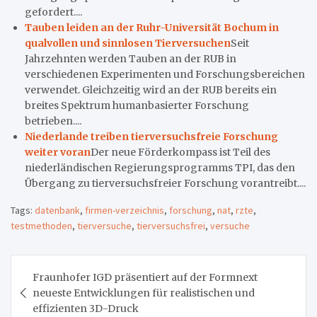
gefordert....
Tauben leiden an der Ruhr-Universität Bochum in
qualvollen und sinnlosen Tierversuchen
Seit
Jahrzehnten werden Tauben an der RUB in
verschiedenen Experimenten und Forschungsbereichen
verwendet. Gleichzeitig wird an der RUB bereits ein
breites Spektrum humanbasierter Forschung
betrieben....
Niederlande treiben tierversuchsfreie Forschung
weiter voran
Der neue Förderkompass ist Teil des
niederländischen Regierungsprogramms TPI, das den
Übergang zu tierversuchsfreier Forschung vorantreibt....
Tags:
datenbank
,
firmen-verzeichnis
,
forschung
,
nat
,
rzte
,
testmethoden
,
tierversuche
,
tierversuchsfrei
,
versuche
Beitragsnavigation
Fraunhofer IGD präsentiert auf der Formnext
neueste Entwicklungen für realistischen und
effizienten 3D-Druck