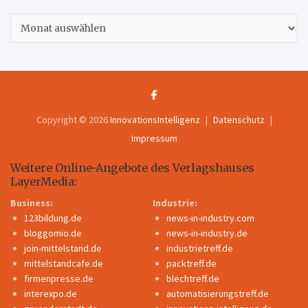
Archiv
Copyright © 2026
InnovationsIntelligenz
Datenschutz
Impressum
Weitere Online-Angebote des Verlagshauses
LayerMedia:
Business:
Industrie:
123bildung.de
news-in-industry.com
bloggomio.de
news-in-industry.de
join-mittelstand.de
industrietreff.de
mittelstandcafe.de
packtreff.de
firmenpresse.de
blechtreff.de
interexpo.de
automatisierungstreff.de