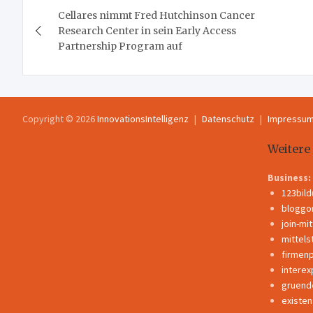
Cellares nimmt Fred Hutchinson Cancer
Research Center in sein Early Access
Partnership Program auf
Copyright © 2026
InnovationsIntelligenz
Datenschutz
Impressu
Weitere
Business:
123bil
bloggo
join-mi
mittels
firmen
interex
gruend
existe