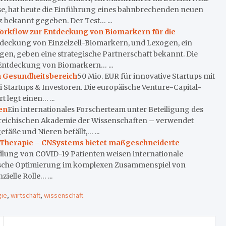
, hat heute die Einführung eines bahnbrechenden neuen
bekannt gegeben. Der Test… ...
Workflow zur Entdeckung von Biomarkern für die
ntdeckung von Einzelzell-Biomarkern, und Lexogen, ein
, geben eine strategische Partnerschaft bekannt. Die
Entdeckung von Biomarkern… ...
em Gesundheitsbereich
50 Mio. EUR für innovative Startups mit
 Startups & Investoren. Die europäische Venture-Capital-
 legt einen… ...
en
Ein internationales Forscherteam unter Beteiligung des
erreichischen Akademie der Wissenschaften – verwendet
äße und Nieren befällt,… ...
9 Therapie – CNSystems bietet maßgeschneiderte
lung von COVID-19 Patienten weisen internationale
mische Optimierung im komplexen Zusammenspiel von
elle Rolle… ...
gie
,
wirtschaft
,
wissenschaft