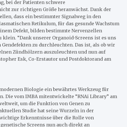
g, bei der Patienten schwere
nicht zur richtigen Größe heranwächst. Dank der
llen, dass ein bestimmter Signalweg in den
plasmatischen Retikulum, für das gesunde Wachstum
einem Defekt, bilden bestimmte Nervenzellen
 klein. “Dank unserer Organoid-Screens ist es uns
 Gendefekten zu durchleuchten. Das ist, als ob wir
zelnen Zündhölzern auszuleuchten und nun auf
istopher Esk, Co-Erstautor und Postdoktorand am
r modernen Biologie ein bewährtes Werkzeug für
n. Die vom IMBA mitentwickelte “RNAi Library” am
weltweit, um die Funktion von Genen zu
aktuellen Studie hat seine Wurzeln in der
wichtige Erkenntnisse über die Rolle von
 genetische Screens nun auch direkt an