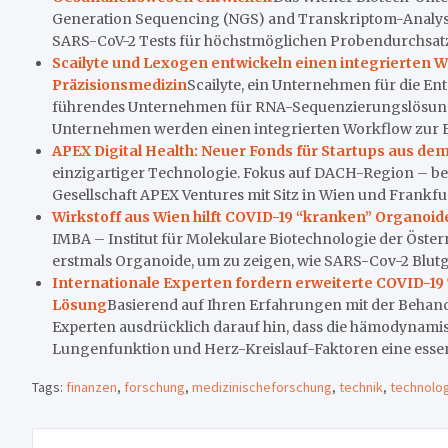
Generation Sequencing (NGS) and Transkriptom-Analyse
SARS-CoV-2 Tests für höchstmöglichen Probendurchsatz 
Scailyte und Lexogen entwickeln einen integrierten 
Präzisionsmedizin
Scailyte, ein Unternehmen für die E
führendes Unternehmen für RNA-Sequenzierungslösungen
Unternehmen werden einen integrierten Workflow zur 
APEX Digital Health: Neuer Fonds für Startups aus d
einzigartiger Technologie. Fokus auf DACH-Region – bei
Gesellschaft APEX Ventures mit Sitz in Wien und Frankfurt
Wirkstoff aus Wien hilft COVID-19 “kranken” Organoid
IMBA – Institut für Molekulare Biotechnologie der Öst
erstmals Organoide, um zu zeigen, wie SARS-Cov-2 Blutgef
Internationale Experten fordern erweiterte COVID-1
Lösung
Basierend auf Ihren Erfahrungen mit der Behand
Experten ausdrücklich darauf hin, dass die hämodyna
Lungenfunktion und Herz-Kreislauf-Faktoren eine essenzi
Tags:
finanzen
,
forschung
,
medizinischeforschung
,
technik
,
technolo
Beitragsnavigation