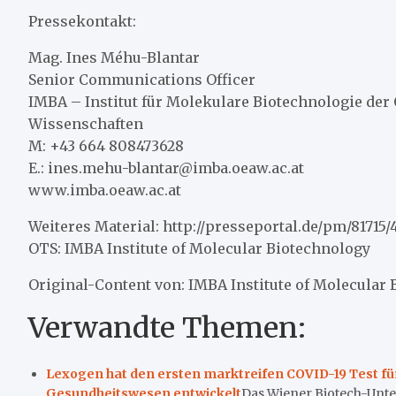
Pressekontakt:
Mag. Ines Méhu-Blantar
Senior Communications Officer
IMBA – Institut für Molekulare Biotechnologie de
Wissenschaften
M: +43 664 808473628
E.: ines.mehu-blantar@imba.oeaw.ac.at
www.imba.oeaw.ac.at
Weiteres Material: http://presseportal.de/pm/81715
OTS: IMBA Institute of Molecular Biotechnology
Original-Content von: IMBA Institute of Molecular 
Verwandte Themen:
Lexogen hat den ersten marktreifen COVID-19 Test fü
Gesundheitswesen entwickelt
Das Wiener Biotech-Unt