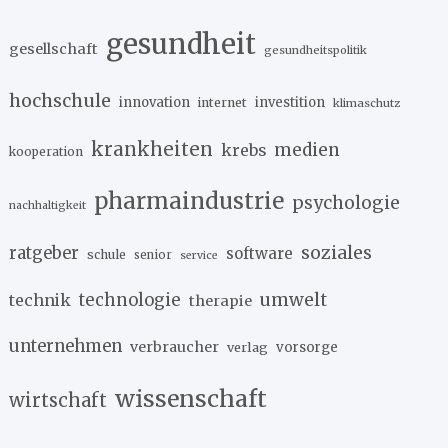
gesundheit
gesellschaft
gesundheitspolitik
hochschule
innovation
investition
internet
klimaschutz
krankheiten
medien
krebs
kooperation
pharmaindustrie
psychologie
nachhaltigkeit
soziales
ratgeber
software
schule
senior
service
umwelt
technik
technologie
therapie
unternehmen
verbraucher
verlag
vorsorge
wissenschaft
wirtschaft