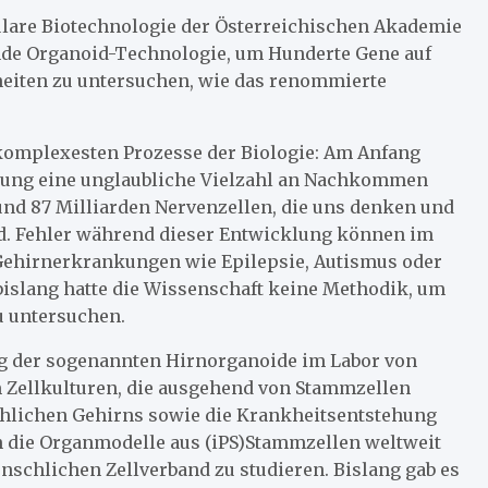
lare Biotechnologie der Österreichischen Akademie
nde Organoid-Technologie, um Hunderte Gene auf
eiten zu untersuchen, wie das renommierte
komplexesten Prozesse der Biologie: Am Anfang
klung eine unglaubliche Vielzahl an Nachkommen
nd 87 Milliarden Nervenzellen, die uns denken und
d. Fehler während dieser Entwicklung können im
ehirnerkrankungen wie Epilepsie, Autismus oder
bislang hatte die Wissenschaft keine Methodik, um
u untersuchen.
ng der sogenannten Hirnorganoide im Labor von
m Zellkulturen, die ausgehend von Stammzellen
chlichen Gehirns sowie die Krankheitsentstehung
 die Organmodelle aus (iPS)Stammzellen weltweit
schlichen Zellverband zu studieren. Bislang gab es