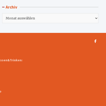
Archiv
Archiv
Essen&Trinken:
e