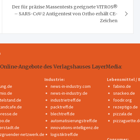
Der für präzise Massentests geeignete VITROS®
– SARS-CoV-2 Antigentest von Ortho erhält CE-
Zeichen
m
 Online-Angebote des Verlagshauses LayerMedia:
Industrie:
Lebensmittel / 
dung.de
news-in-industry.com
fabino.de
mio.de
news-in-industry.de
snackeo.de
ttelstand.de
industrietreff.de
foodir.org
tandcafe.de
packtreff.de
rezeptigo.de
presse.de
blechtreff.de
pizzala.de
po.de
automatisierungstreff.de
pizzaguette.d
erstadt.de
innovations-intelligenz.de
nzgruender-netzwerk.de
logistiktreff.de
Consumer: