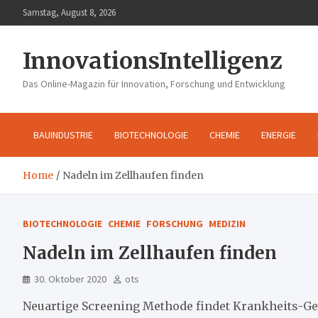
Skip
Samstag, August 8, 2026
to
content
InnovationsIntelligenz
Das Online-Magazin für Innovation, Forschung und Entwicklung
BAUINDUSTRIE
BIOTECHNOLOGIE
CHEMIE
ENERGIE
Home
Nadeln im Zellhaufen finden
BIOTECHNOLOGIE
CHEMIE
FORSCHUNG
MEDIZIN
Nadeln im Zellhaufen finden
30. Oktober 2020
ots
Neuartige Screening Methode findet Krankheits-G