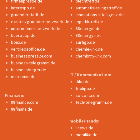
firmenpresse.de
blechtreff.de
interexpo.de
automatisierungstreff.de
gruenderstadt.de
innovations-intelligenz.de
existenzgruender-netzwerk.de
logistiktreff.de
unternehmer-netzwerk.de
88energie.de
buerotipp.de
88energy.net
bonx.de
surfigo.de
vertriebsoffice.de
chemie-link.de
businesspress24.com
chemistry-link.com
business-telegramm.de
businessburger.de
IT / Kommunikation:
marcomio.de
itiko.de
tooligo.de
Finanzen:
so-co-it.com
88finance.com
tech-telegramm.de
88finanz.de
mobile/Handy:
iinews.de
mobiliko.de