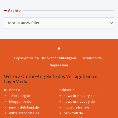
Archiv
Archiv
Copyright © 2026
InnovationsIntelligenz
Datenschutz
Impressum
Weitere Online-Angebote des Verlagshauses
LayerMedia:
Business:
Industrie:
123bildung.de
news-in-industry.com
bloggomio.de
news-in-industry.de
join-mittelstand.de
industrietreff.de
mittelstandcafe.de
packtreff.de