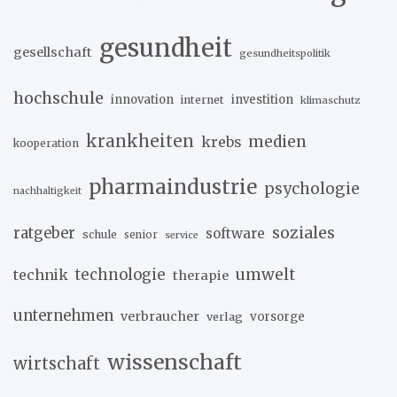
gesundheit
gesellschaft
gesundheitspolitik
hochschule
innovation
investition
internet
klimaschutz
krankheiten
medien
krebs
kooperation
pharmaindustrie
psychologie
nachhaltigkeit
soziales
ratgeber
software
schule
senior
service
umwelt
technik
technologie
therapie
unternehmen
verbraucher
verlag
vorsorge
wissenschaft
wirtschaft