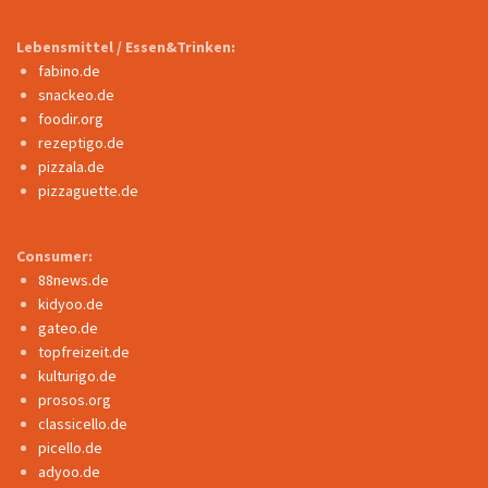
Lebensmittel / Essen&Trinken:
fabino.de
snackeo.de
foodir.org
rezeptigo.de
pizzala.de
pizzaguette.de
Consumer:
88news.de
kidyoo.de
gateo.de
topfreizeit.de
kulturigo.de
prosos.org
classicello.de
picello.de
adyoo.de