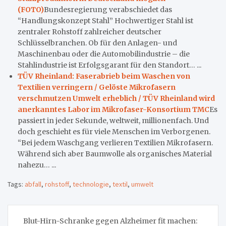
(FOTO)
Bundesregierung verabschiedet das
“Handlungskonzept Stahl” Hochwertiger Stahl ist
zentraler Rohstoff zahlreicher deutscher
Schlüsselbranchen. Ob für den Anlagen- und
Maschinenbau oder die Automobilindustrie – die
Stahlindustrie ist Erfolgsgarant für den Standort… ...
TÜV Rheinland: Faserabrieb beim Waschen von
Textilien verringern / Gelöste Mikrofasern
verschmutzen Umwelt erheblich / TÜV Rheinland wird
anerkanntes Labor im Mikrofaser-Konsortium TMC
Es
passiert in jeder Sekunde, weltweit, millionenfach. Und
doch geschieht es für viele Menschen im Verborgenen.
“Bei jedem Waschgang verlieren Textilien Mikrofasern.
Während sich aber Baumwolle als organisches Material
nahezu… ...
Tags:
abfall
,
rohstoff
,
technologie
,
textil
,
umwelt
Beitragsnavigation
Blut-Hirn-Schranke gegen Alzheimer fit machen: