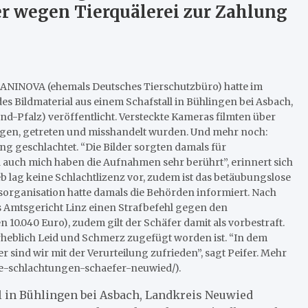
er wegen Tierquälerei zur Zahlung
 ANINOVA (ehemals Deutsches Tierschutzbüro) hatte im
 Bildmaterial aus einem Schafstall in Bühlingen bei Asbach,
d-Pfalz) veröffentlicht. Versteckte Kameras filmten über
gen, getreten und misshandelt wurden. Und mehr noch:
g geschlachtet. “Die Bilder sorgten damals für
auch mich haben die Aufnahmen sehr berührt”, erinnert sich
 lag keine Schlachtlizenz vor, zudem ist das betäubungslose
tsorganisation hatte damals die Behörden informiert. Nach
s Amtsgericht Linz einen Strafbefehl gegen den
10.040 Euro), zudem gilt der Schäfer damit als vorbestraft.
erheblich Leid und Schmerz zugefügt worden ist. “In dem
er sind wir mit der Verurteilung zufrieden”, sagt Peifer. Mehr
ale-schlachtungen-schaefer-neuwied/).
ll in Bühlingen bei Asbach, Landkreis Neuwied