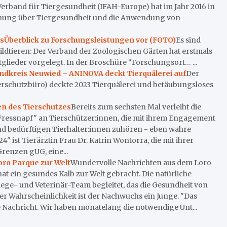
erband für Tiergesundheit (IFAH-Europe) hat im Jahr 2016 in
inung über Tiergesundheit und die Anwendung von
alsÜberblick zu Forschungsleistungen vor (FOTO)
Es sind
ildtieren: Der Verband der Zoologischen Gärten hat erstmals
glieder vorgelegt. In der Broschüre “Forschungsort… ...
andkreis Neuwied – ANINOVA deckt Tierquälerei auf
Der
rschutzbüro) deckte 2023 Tierquälerei und betäubungsloses
en des Tierschutzes
Bereits zum sechsten Mal verleiht die
n Fressnapf" an Tierschützer:innen, die mit ihrem Engagement
d bedürftigen Tierhalter:innen zuhören - eben wahre
 ist Tierärztin Frau Dr. Katrin Wontorra, die mit ihrer
renzen gUG, eine...
ro Parque zur Welt
Wundervolle Nachrichten aus dem Loro
t ein gesundes Kalb zur Welt gebracht. Die natürliche
ege- und Veterinär-Team begleitet, das die Gesundheit von
er Wahrscheinlichkeit ist der Nachwuchs ein Junge. "Das
 Nachricht. Wir haben monatelang die notwendige Unt...