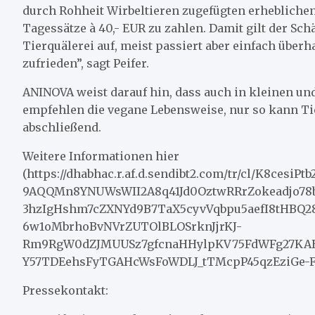
durch Rohheit Wirbeltieren zugefügten erheblichen
Tagessätze à 40,- EUR zu zahlen. Damit gilt der Sch
Tierquälerei auf, meist passiert aber einfach überh
zufrieden”, sagt Peifer.
ANINOVA weist darauf hin, dass auch in kleinen un
empfehlen die vegane Lebensweise, nur so kann Tie
abschließend.
Weitere Informationen hier
(https://dhabhac.r.af.d.sendibt2.com/tr/cl/K8ces
9AQQMn8YNUWsWII2A8q41Jd0OztwRRrZokeadjo78b
3hzIgHshm7cZXNYd9B7TaX5cyvVqbpu5aefI8tHBQ2
6w1oMbrhoBvNVrZUTOlBLOSrknJjrKJ-
Rm9RgW0dZJMUUSz7gfcnaHHylpKV75FdWFg27KAEg
Y57TDEehsFyTGAHcWsFoWDLJ_tTMcpP45qzEziGe-FT
Pressekontakt: