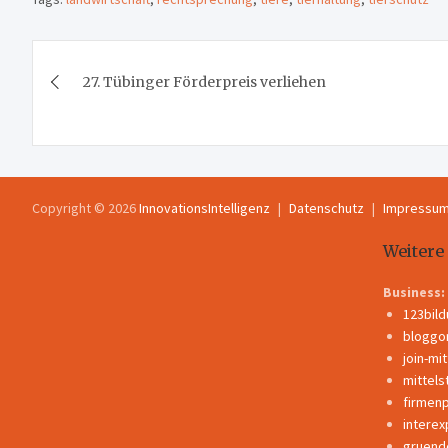
Beitragsnavigation
27. Tübinger Förderpreis verliehen
Copyright © 2026
InnovationsIntelligenz
Datenschutz
Impressu
Weitere
Business:
123bil
bloggo
join-mi
mittels
firmen
interex
gruend