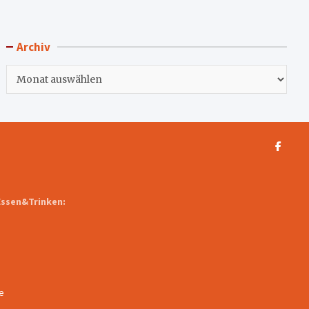
Archiv
Archiv
Essen&Trinken:
e