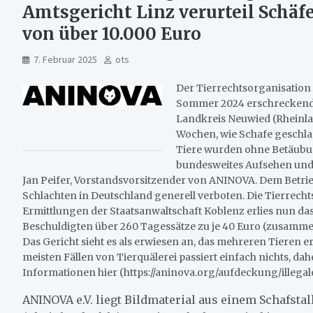
Amtsgericht Linz verurteil Schäf
von über 10.000 Euro
7. Februar 2025
ots
Der Tierrechtsorganisation
Sommer 2024 erschreckendes
Landkreis Neuwied (Rheinlan
Wochen, wie Schafe geschla
Tiere wurden ohne Betäubun
bundesweites Aufsehen und 
Jan Peifer, Vorstandsvorsitzender von ANINOVA. Dem Betrieb
Schlachten in Deutschland generell verboten. Die Tierrech
Ermittlungen der Staatsanwaltschaft Koblenz erlies nun da
Beschuldigten über 260 Tagessätze zu je 40 Euro (zusammen 
Das Gericht sieht es als erwiesen an, das mehreren Tieren 
meisten Fällen von Tierquälerei passiert einfach nichts, dah
Informationen hier (https://aninova.org/aufdeckung/illeg
ANINOVA e.V. liegt Bildmaterial aus einem Schafsta