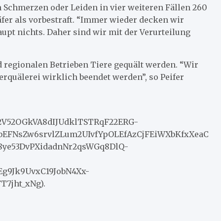
 Schmerzen oder Leiden in vier weiteren Fällen 260
äfer als vorbestraft. “Immer wieder decken wir
aupt nichts. Daher sind wir mit der Verurteilung
d regionalen Betrieben Tiere gequält werden. “Wir
rquälerei wirklich beendet werden”, so Peifer
iPtb2V52OGkVA8dIJUdklTSTRqF22ERG-
EFNsZw6srvlZLum2UIvfYpOLEfAzCjFEiWXbKfxXeaC
8ye53DvPXidadnNr2qsWGq8DlQ-
9Jk9UvxC19JobN4Xx-
7jht_xNg).