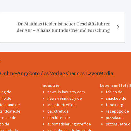
Dr. Matthias Heider ist neuer Geschäftsführer
der AIF – Allianz für Industrie und Forschung
m
 Online-Angebote des Verlagshauses LayerMedia:
Industrie:
Lebensmittel / 
dung.de
news-in-industry.com
fabino.de
mio.de
news-in-industry.de
snackeo.de
ttelstand.de
industrietreff.de
foodir.org
tandcafe.de
packtreff.de
rezeptigo.de
presse.de
blechtreff.de
pizzala.de
po.de
automatisierungstreff.de
pizzaguette.d
erstadt.de
innovations-intelligenz.de