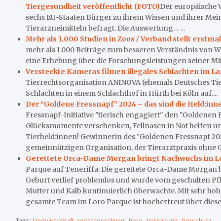
Tiergesundheit veröffentlicht (FOTO)
Der europäische V
sechs EU-Staaten Bürger zu ihrem Wissen und ihrer Me
Tierarzneimitteln befragt. Die Auswertung… ...
Mehr als 1.000 Studien in Zoos / Verband stellt erstm
mehr als 1.000 Beiträge zum besseren Verständnis von W
eine Erhebung über die Forschungsleistungen seiner Mit
Versteckte Kameras filmen illegales Schlachten im L
Tierrechtsorganisation ANINOVA (ehemals Deutsches Tie
Schlachten in einem Schlachthof in Hürth bei Köln auf....
Der “Goldene Fressnapf” 2024 – das sind die Held:inn
Fressnapf-Initiative "tierisch engagiert" den "Goldene
Glücksmomente verschenken, Fellnasen in Not helfen un
Tierheld:innen! Gewinnerin des "Goldenen Fressnapf 2024"
gemeinnützigen Organisation, der Tierarztpraxis ohne G
Gerettete Orca-Dame Morgan bringt Nachwuchs im Lo
Parque auf Teneriffa: Die gerettete Orca-Dame Morgan ha
Geburt verlief problemlos und wurde vom geschulten Pfl
Mutter und Kalb kontinuierlich überwachte. Mit sehr hoh
gesamte Team im Loro Parque ist hocherfreut über diese
Tags:
landwirtschaft
,
rechtsprechung
,
tiere
,
tierhaltung
,
tierschutz