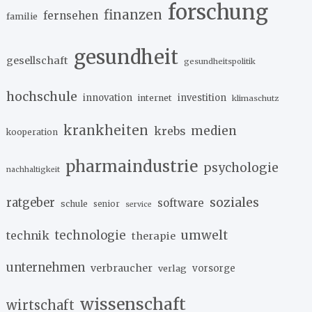
forschung
finanzen
fernsehen
familie
gesundheit
gesellschaft
gesundheitspolitik
hochschule
innovation
investition
internet
klimaschutz
krankheiten
medien
krebs
kooperation
pharmaindustrie
psychologie
nachhaltigkeit
soziales
ratgeber
software
schule
senior
service
umwelt
technik
technologie
therapie
unternehmen
verbraucher
verlag
vorsorge
wissenschaft
wirtschaft