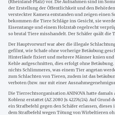
(Rheinland-Pfalz) vor. Die Aufnahmen sind im So
der Erstellung der Öffentlichkeit und den Behörden
versteckter Kamera entstanden und zeigen einen Sc
bekommen die Tiere Schläge ins Gesicht, sie werd
Eisenstange und einem Holzstab regelrecht verprüge
so brutal Tiere misshandelt. Der Schäfer quält die T
Der Hauptvorwurf war aber die illegale Schlachtun
gefilmt, wie Schafe ohne vorherige Betäubung gesc
Hinterläufe fixiert und mehrere Männer knien und s
Kehle aufgeschnitten, dies erfolgt ohne Betäubung.
nichts Schlimmeres, was einem Tier angetan werden
zum Schlachten von Tieren, zudem ist das betäubu
verboten (bzw. nur mit einer Ausnahmegenehmigung 
Die Tierrechtsorganisation ANINOVA hatte damals a
Koblenz erstattet (AZ 2080 Js 42276/24). Auf Grun
ein Strafbefehl gegen den Schäfer erlassen, dieses i
dem Strafbefehl wegen Tötung von Wirbeltieren oh