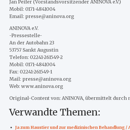
Jan Peifer (Vorstandsvorsitzender ANINOVA e.V.)
Mobil: 0171-4841004
Email: presse@aninova.org
ANINOVA e.V.
-Pressestelle-
An der Autobahn 23
53757 Sankt Augustin
Telefon: 02241-261549-2
Mobil: 0171-4841004
Fax: 02241-261549-1
Mail: presse@aninova.org
Web: www.aninova.org
Original-Content von: ANINOVA, übermittelt durch 
Verwandte Themen:
Ja zum Haustier und zur medizinischen Behandlung / 