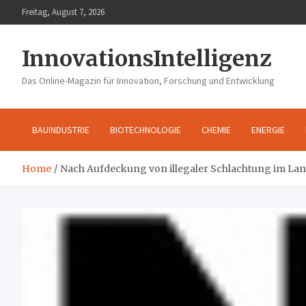
Skip
Freitag, August 7, 2026
to
content
InnovationsIntelligenz
Das Online-Magazin für Innovation, Forschung und Entwicklung
BAUINDUSTRIE
BIOTECHNOLOGIE
CHEMIE
ENERGIE
Home
Nach Aufdeckung von illegaler Schlachtung im Land