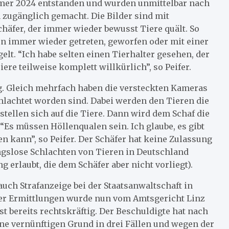
mmer 2024 entstanden und wurden unmittelbar nach
 zugänglich gemacht. Die Bilder sind mit
häfer, der immer wieder bewusst Tiere quält. So
en immer wieder getreten, geworfen oder mit einer
lt. “Ich habe selten einen Tierhalter gesehen, der
iere teilweise komplett willkürlich”, so Peifer.
g. Gleich mehrfach haben die versteckten Kameras
hlachtet worden sind. Dabei werden den Tieren die
tellen sich auf die Tiere. Dann wird dem Schaf die
 “Es müssen Höllenqualen sein. Ich glaube, es gibt
 kann”, so Peifer. Der Schäfer hat keine Zulassung
ngslose Schlachten von Tieren in Deutschland
erlaubt, die dem Schäfer aber nicht vorliegt).
uch Strafanzeige bei der Staatsanwaltschaft in
d der Ermittlungen wurde nun vom Amtsgericht Linz
st bereits rechtskräftig. Der Beschuldigte hat nach
ne vernünftigen Grund in drei Fällen und wegen der