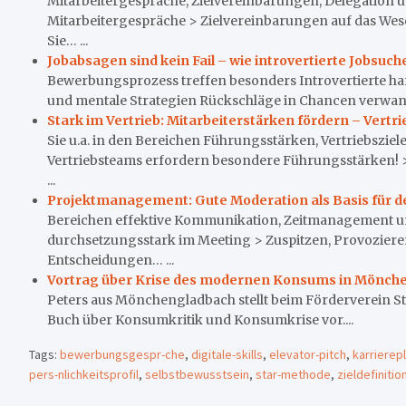
Mitarbeitergespräche, Zielvereinbarungen, Delegation 
Mitarbeitergespräche > Zielvereinbarungen auf das Wese
Sie… ...
Jobabsagen sind kein Fail – wie introvertierte Jobsu
Bewerbungsprozess treffen besonders Introvertierte hart
und mentale Strategien Rückschläge in Chancen verwande
Stark im Vertrieb: Mitarbeiterstärken fördern – Vertr
Sie u.a. in den Bereichen Führungsstärken, Vertriebsziel
Vertriebsteams erfordern besondere Führungsstärken! >
...
Projektmanagement: Gute Moderation als Basis für d
Bereichen effektive Kommunikation, Zeitmanagement u
durchsetzungsstark im Meeting > Zuspitzen, Provoziere
Entscheidungen… ...
Vortrag über Krise des modernen Konsums in Mönch
Peters aus Mönchengladbach stellt beim Förderverein St
Buch über Konsumkritik und Konsumkrise vor....
Tags:
bewerbungsgespr-che
,
digitale-skills
,
elevator-pitch
,
karrierep
pers-nlichkeitsprofil
,
selbstbewusstsein
,
star-methode
,
zieldefinitio