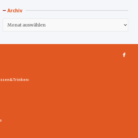
Archiv
Archiv
Essen&Trinken:
e