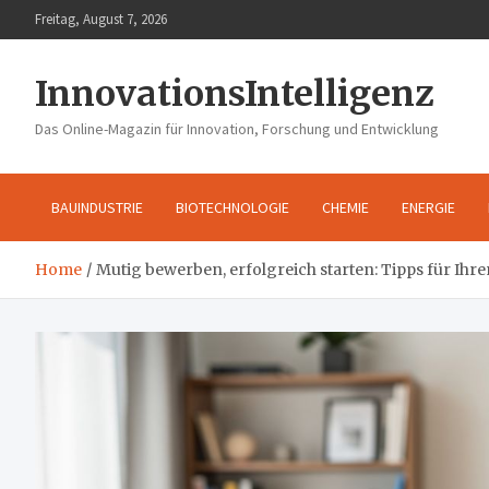
Skip
Freitag, August 7, 2026
to
content
InnovationsIntelligenz
Das Online-Magazin für Innovation, Forschung und Entwicklung
BAUINDUSTRIE
BIOTECHNOLOGIE
CHEMIE
ENERGIE
Home
Mutig bewerben, erfolgreich starten: Tipps für Ihre