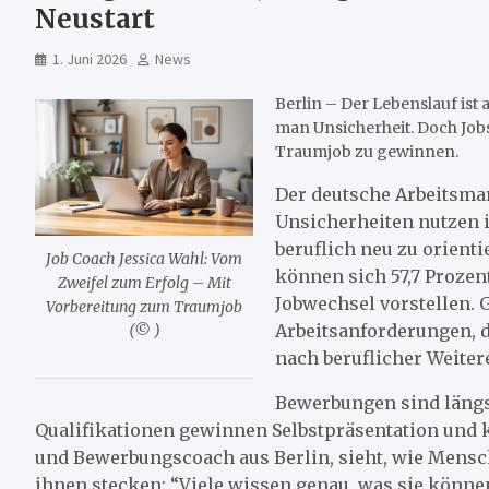
Neustart
1. Juni 2026
News
Berlin – Der Lebenslauf ist 
man Unsicherheit. Doch Jobs
Traumjob zu gewinnen.
Der deutsche Arbeitsmar
Unsicherheiten nutzen 
beruflich neu zu orient
Job Coach Jessica Wahl: Vom
können sich 57,7 Prozen
Zweifel zum Erfolg – Mit
Jobwechsel vorstellen. 
Vorbereitung zum Traumjob
Arbeitsanforderungen, d
(© )
nach beruflicher Weite
Bewerbungen sind längs
Qualifikationen gewinnen Selbstpräsentation und kl
und Bewerbungscoach aus Berlin, sieht, wie Mensc
ihnen stecken: “Viele wissen genau, was sie können