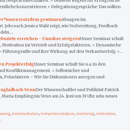
und Gesprächstechniken. > Goldene Regeln für erfolgreiche
ntliche konzentrieren > Delegationsgespräche: Das sollten
cher*innen trotzdem gewinnen
Absagen im
. Jobcoach Jessica Wahl zeigt, wie Vorbereitung, Feedback
ln....
iebsziele erreichen – Umsätze steigern
Unser Seminar schult
e, Motivation im Vertrieb und Erfolgsfaktoren. > Dynamische
 Führungsstile und ihre Wirkung auf den Verkaufserfolg >…
en Projekterfolg
Unser Seminar schult Sie u.a. in den
nd Konfliktmanagement. > Selbstsicher und
n, Polarisieren – Wie Sie Diskussionen anregen und
engladbach-Venn
Der Wissenschaftler und Publizist Patrick
. Maria Empfängnis Venn am 24. Juni um 19 Uhr sein neues
lanung
,
kommunikation
,
kompetenzanalyse
,
mentoring
,
motivation
,
n