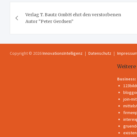
Beitragsnavigation
Verlag T. Bautz GmbH ehrt den verstorbenen
Autor “Peter Gerdsen”
Copyright © 2026
InnovationsIntelligenz
Datenschutz
Impressu
Weitere
Business:
123bil
bloggo
join-mi
mittels
firmen
interex
gruend
existe