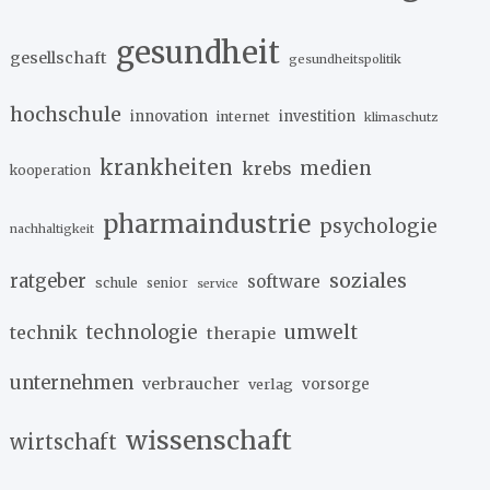
gesundheit
gesellschaft
gesundheitspolitik
hochschule
innovation
investition
internet
klimaschutz
krankheiten
medien
krebs
kooperation
pharmaindustrie
psychologie
nachhaltigkeit
soziales
ratgeber
software
schule
senior
service
umwelt
technik
technologie
therapie
unternehmen
verbraucher
verlag
vorsorge
wissenschaft
wirtschaft