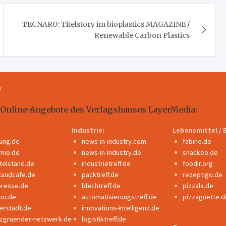
TECNARO: Titelstory im bioplastics MAGAZINE /
Renewable Carbon Plastics
m
 Online-Angebote des Verlagshauses LayerMedia:
Industrie:
Lebensmittel / 
dung.de
news-in-industry.com
fabino.de
mio.de
news-in-industry.de
snackeo.de
ttelstand.de
industrietreff.de
foodir.org
tandcafe.de
packtreff.de
rezeptigo.de
presse.de
blechtreff.de
pizzala.de
po.de
automatisierungstreff.de
pizzaguette.d
erstadt.de
innovations-intelligenz.de
nzgruender-netzwerk.de
logistiktreff.de