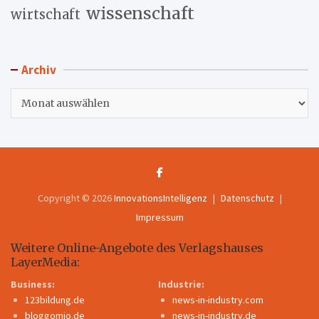
wissenschaft
wirtschaft
Archiv
Archiv
Copyright © 2026
InnovationsIntelligenz
Datenschutz
Impressum
Weitere Online-Angebote des Verlagshauses
LayerMedia:
Business:
Industrie:
123bildung.de
news-in-industry.com
bloggomio.de
news-in-industry.de