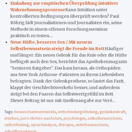
Einladung zur empirischen Überprüfung intuitiver
Wahrnehmungsprozesse
Kann Intuition unter
kontrollierten Bedingungen überprüft werden? Paul
Röhrig lädt Journalistinnen und Journalisten ein, seine
Methode in einem offenen Forschungsseminar
praktisch zu testen....
Neue Hüfte, besserer Sex / Mit neuem
Selbstbewusstsein steigt die Freude im Bett
Häufiger
und länger: Ein neues Gelenk für das Knie oder die Hüfte
beflügelt auch den Sex, berichtet das Apothekenmagazin
"Senioren Ratgeber". Das kam heraus, als Orthopäden
aus New York Arthrose-Patienten zu ihrem Liebesleben
befragten. Dank der Gelenkprothese, so lautet das Fazit,
klappt der Geschlechtsverkehr besser, und außerdem
steigt bei den Paaren das Selbstwertgefühl im Bett.
Dieser Beitrag ist nur mit Quellenangabe zur Verö...
Tags:
bewusstseinsentwicklu
,
entscheidungsfindung
,
gedankenkraft
,
intuition
,
pers-nliches-wachstum
,
psychologie
,
selbstbewusstsein
,
selbstfindung
,
sprachanalyse
,
therapie
,
unterbewusstsein
,
zukunftsprognose