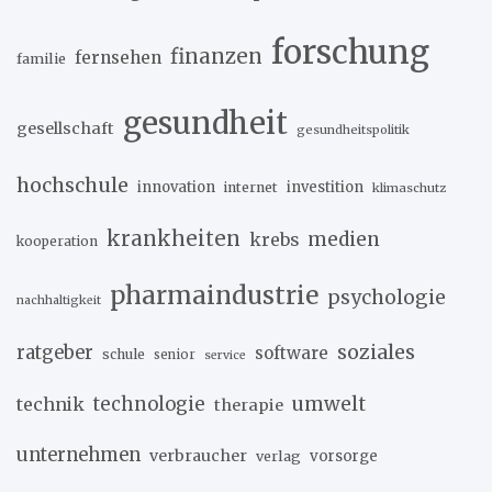
forschung
finanzen
fernsehen
familie
gesundheit
gesellschaft
gesundheitspolitik
hochschule
innovation
investition
internet
klimaschutz
krankheiten
medien
krebs
kooperation
pharmaindustrie
psychologie
nachhaltigkeit
soziales
ratgeber
software
schule
senior
service
umwelt
technik
technologie
therapie
unternehmen
verbraucher
verlag
vorsorge