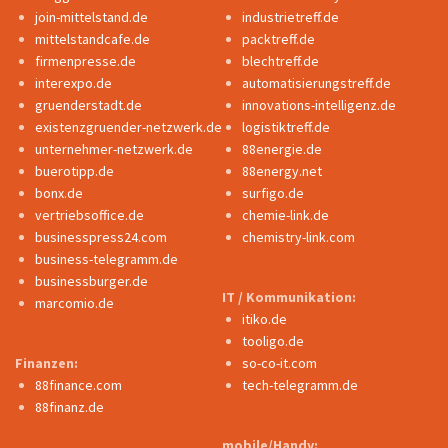
join-mittelstand.de
industrietreff.de
mittelstandcafe.de
packtreff.de
firmenpresse.de
blechtreff.de
interexpo.de
automatisierungstreff.de
gruenderstadt.de
innovations-intelligenz.de
existenzgruender-netzwerk.de
logistiktreff.de
unternehmer-netzwerk.de
88energie.de
buerotipp.de
88energy.net
bonx.de
surfigo.de
vertriebsoffice.de
chemie-link.de
businesspress24.com
chemistry-link.com
business-telegramm.de
businessburger.de
IT / Kommunikation:
marcomio.de
itiko.de
tooligo.de
Finanzen:
so-co-it.com
88finance.com
tech-telegramm.de
88finanz.de
mobile/Handy: