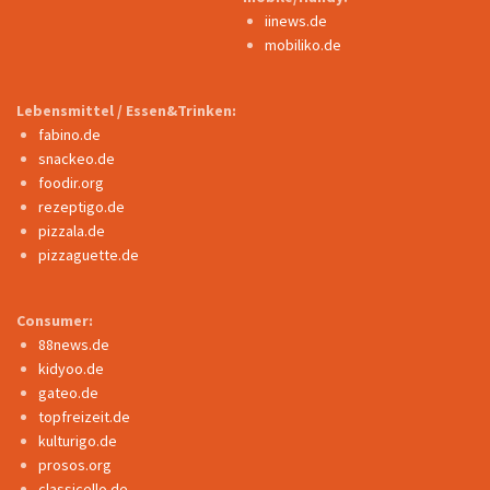
iinews.de
mobiliko.de
Lebensmittel / Essen&Trinken:
fabino.de
snackeo.de
foodir.org
rezeptigo.de
pizzala.de
pizzaguette.de
Consumer:
88news.de
kidyoo.de
gateo.de
topfreizeit.de
kulturigo.de
prosos.org
classicello.de