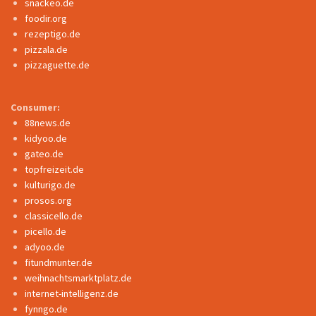
snackeo.de
foodir.org
rezeptigo.de
pizzala.de
pizzaguette.de
Consumer:
88news.de
kidyoo.de
gateo.de
topfreizeit.de
kulturigo.de
prosos.org
classicello.de
picello.de
adyoo.de
fitundmunter.de
weihnachtsmarktplatz.de
internet-intelligenz.de
fynngo.de