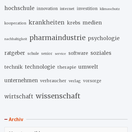
hochschule
innovation
investition
internet
klimaschutz
krankheiten
medien
krebs
kooperation
pharmaindustrie
psychologie
nachhaltigkeit
soziales
ratgeber
software
schule
senior
service
umwelt
technik
technologie
therapie
unternehmen
verbraucher
verlag
vorsorge
wissenschaft
wirtschaft
Archiv
Archiv