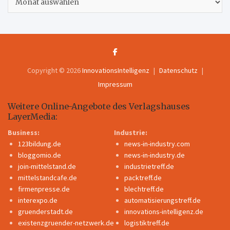
Copyright © 2026
InnovationsIntelligenz
Datenschutz
Impressum
Weitere Online-Angebote des Verlagshauses
LayerMedia:
Business:
Industrie:
123bildung.de
news-in-industry.com
bloggomio.de
news-in-industry.de
join-mittelstand.de
industrietreff.de
mittelstandcafe.de
packtreff.de
firmenpresse.de
blechtreff.de
interexpo.de
automatisierungstreff.de
gruenderstadt.de
innovations-intelligenz.de
existenzgruender-netzwerk.de
logistiktreff.de