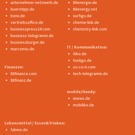
unternehmer-netzwerk.de
88energie.de
buerotipp.de
88energy.net
bonx.de
surfigo.de
vertriebsoffice.de
chemie-link.de
businesspress24.com
chemistry-link.com
business-telegramm.de
businessburger.de
IT / Kommunikation:
marcomio.de
itiko.de
tooligo.de
Finanzen:
so-co-it.com
88finance.com
tech-telegramm.de
88finanz.de
mobile/Handy:
iinews.de
mobiliko.de
Lebensmittel / Essen&Trinken:
fabino.de