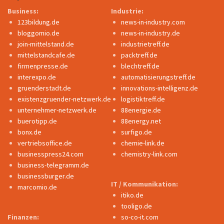
Business:
Industrie:
123bildung.de
news-in-industry.com
bloggomio.de
news-in-industry.de
join-mittelstand.de
industrietreff.de
mittelstandcafe.de
packtreff.de
firmenpresse.de
blechtreff.de
interexpo.de
automatisierungstreff.de
gruenderstadt.de
innovations-intelligenz.de
existenzgruender-netzwerk.de
logistiktreff.de
unternehmer-netzwerk.de
88energie.de
buerotipp.de
88energy.net
bonx.de
surfigo.de
vertriebsoffice.de
chemie-link.de
businesspress24.com
chemistry-link.com
business-telegramm.de
businessburger.de
IT / Kommunikation:
marcomio.de
itiko.de
tooligo.de
Finanzen:
so-co-it.com