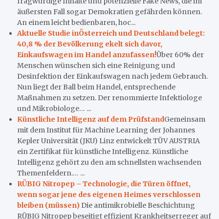
fragwürdige Inhalte und potenzielle Fake News, die im
äußersten Fall sogar Demokratien gefährden können.
An einem leicht bedienbaren, hoc...
Aktuelle Studie inÖsterreich und Deutschland belegt:
40,8 % der Bevölkerung ekelt sich davor,
Einkaufswagen im Handel anzufassen!
Über 60% der
Menschen wünschen sich eine Reinigung und
Desinfektion der Einkaufswagen nach jedem Gebrauch.
Nun liegt der Ball beim Handel, entsprechende
Maßnahmen zu setzen. Der renommierte Infektiologe
und Mikrobiologe… ...
Künstliche Intelligenz auf dem Prüfstand
Gemeinsam
mit dem Institut für Machine Learning der Johannes
Kepler Universität (JKU) Linz entwickelt TÜV AUSTRIA
ein Zertifikat für künstliche Intelligenz. Künstliche
Intelligenz gehört zu den am schnellsten wachsenden
Themenfeldern.… ...
RÜBIG Nitropep – Technologie, die Türen öffnet,
wenn sogar jene des eigenen Heimes verschlossen
bleiben (müssen)
Die antimikrobielle Beschichtung
RÜBIG Nitropep beseitigt effizient Krankheitserreger auf