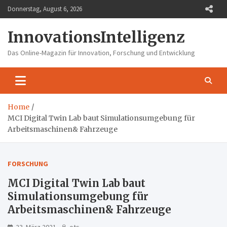
Skip
Donnerstag, August 6, 2026
to
content
InnovationsIntelligenz
Das Online-Magazin für Innovation, Forschung und Entwicklung
Home
MCI Digital Twin Lab baut Simulationsumgebung für
Arbeitsmaschinen& Fahrzeuge
FORSCHUNG
MCI Digital Twin Lab baut
Simulationsumgebung für
Arbeitsmaschinen& Fahrzeuge