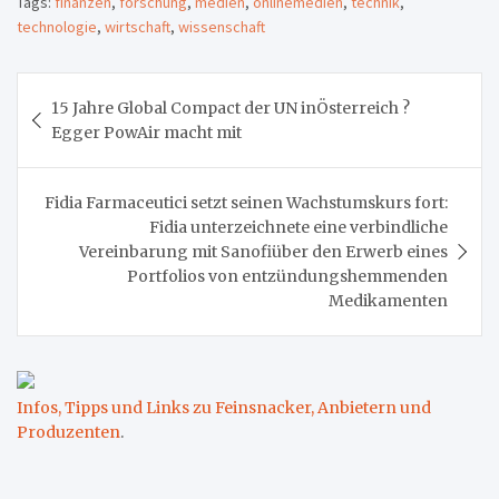
Tags:
finanzen
,
forschung
,
medien
,
onlinemedien
,
technik
,
technologie
,
wirtschaft
,
wissenschaft
Beitragsnavigation
15 Jahre Global Compact der UN inÖsterreich ?
Egger PowAir macht mit
Fidia Farmaceutici setzt seinen Wachstumskurs fort:
Fidia unterzeichnete eine verbindliche
Vereinbarung mit Sanofiüber den Erwerb eines
Portfolios von entzündungshemmenden
Medikamenten
Infos, Tipps und Links zu Feinsnacker, Anbietern und
Produzenten
.