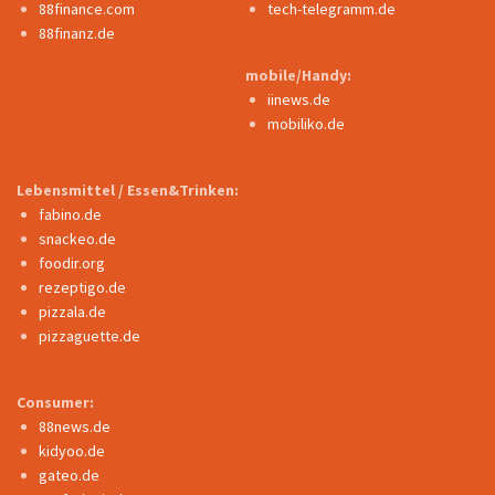
88finance.com
tech-telegramm.de
88finanz.de
mobile/Handy:
iinews.de
mobiliko.de
Lebensmittel / Essen&Trinken:
fabino.de
snackeo.de
foodir.org
rezeptigo.de
pizzala.de
pizzaguette.de
Consumer:
88news.de
kidyoo.de
gateo.de