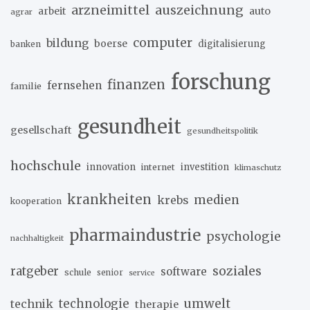
arzneimittel
auszeichnung
arbeit
auto
agrar
computer
bildung
boerse
digitalisierung
banken
forschung
finanzen
fernsehen
familie
gesundheit
gesellschaft
gesundheitspolitik
hochschule
innovation
investition
internet
klimaschutz
krankheiten
medien
krebs
kooperation
pharmaindustrie
psychologie
nachhaltigkeit
soziales
ratgeber
software
schule
senior
service
umwelt
technik
technologie
therapie