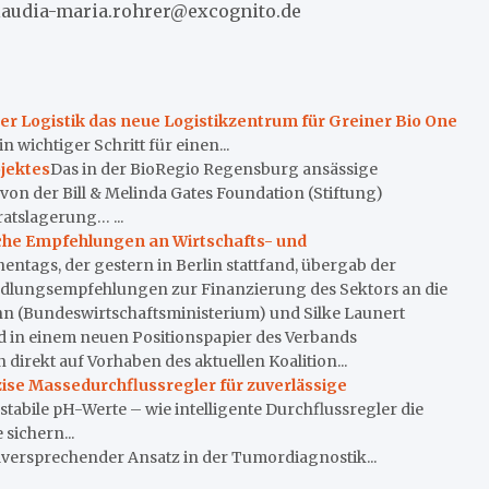
l: claudia-maria.rohrer@excognito.de
r Logistik das neue Logistikzentrum für Greiner Bio One
 wichtiger Schritt für einen...
jektes
Das in der BioRegio Regensburg ansässige
on der Bill & Melinda Gates Foundation (Stiftung)
ratslagerung… ...
sche Empfehlungen an Wirtschafts- und
entags, der gestern in Berlin stattfand, übergab der
lungsempfehlungen zur Finanzierung des Sektors an die
n (Bundeswirtschaftsministerium) und Silke Launert
 in einem neuen Positionspapier des Verbands
irekt auf Vorhaben des aktuellen Koalition...
se Massedurchflussregler für zuverlässige
tabile pH-Werte – wie intelligente Durchflussregler die
sichern...
elversprechender Ansatz in der Tumordiagnostik...