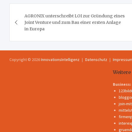
Beitragsnavigation
AGRONIX unterschreibt LOI zur Gründung eines
Joint Venture und zum Bau einer ersten Anlage
in Europa
Copyright © 2026
InnovationsIntelligenz
Datenschutz
Impressu
Weitere
Business:
123bil
bloggo
join-mi
mittels
firmen
interex
gruend