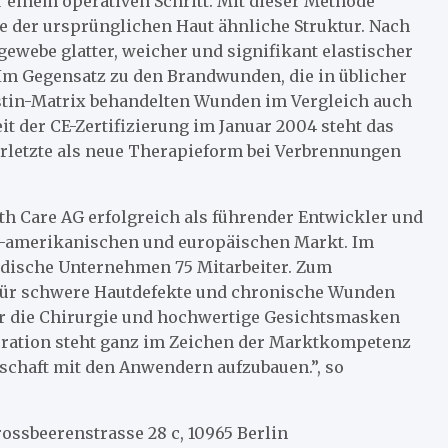
 einem operativen Schritt. Mit dieser Methode
e der ursprünglichen Haut ähnliche Struktur. Nach
ewebe glatter, weicher und signifikant elastischer
m Gegensatz zu den Brandwunden, die in üblicher
astin-Matrix behandelten Wunden im Vergleich auch
it der CE-Zertifizierung im Januar 2004 steht das
rletzte als neue Therapieform bei Verbrennungen
alth Care AG erfolgreich als führender Entwickler und
US-amerikanischen und europäischen Markt. Im
ändische Unternehmen 75 Mitarbeiter. Zum
 für schwere Hautdefekte und chronische Wunden
für die Chirurgie und hochwertige Gesichtsmasken
eration steht ganz im Zeichen der Marktkompetenz
rschaft mit den Anwendern aufzubauen.”, so
ossbeerenstrasse 28 c, 10965 Berlin