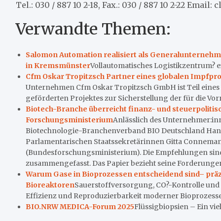
Tel.: 030 / 887 10 2-18, Fax.: 030 / 887 10 2-22 Emai
Verwandte Themen:
Salomon Automation realisiert als Generalunternehme
in Kremsmünster
Vollautomatisches Logistikzentrum? ein
Cfm Oskar Tropitzsch Partner eines globalen Impfpro
Unternehmen Cfm Oskar Tropitzsch GmbH ist Teil eines v
geförderten Projektes zur Sicherstellung der für die Vor
Biotech-Branche überreicht finanz- und steuerpoliti
Forschungsministerium
Anlässlich des Unternehmer:inn
Biotechnologie-Branchenverband BIO Deutschland Hand
Parlamentarischen Staatssekretärinnen Gitta Conneman
(Bundesforschungsministerium). Die Empfehlungen sind
zusammengefasst. Das Papier bezieht seine Forderungen d
Warum Gase in Bioprozessen entscheidend sind– präzi
Bioreaktoren
Sauerstoffversorgung, CO?-Kontrolle und s
Effizienz und Reproduzierbarkeit moderner Bioprozesse 
BIO.NRW MEDICA-Forum 2025
Flüssigbiopsien – Ein vi