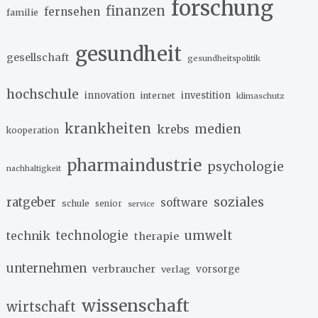
forschung
finanzen
fernsehen
familie
gesundheit
gesellschaft
gesundheitspolitik
hochschule
innovation
investition
internet
klimaschutz
krankheiten
medien
krebs
kooperation
pharmaindustrie
psychologie
nachhaltigkeit
soziales
ratgeber
software
schule
senior
service
umwelt
technik
technologie
therapie
unternehmen
verbraucher
verlag
vorsorge
wissenschaft
wirtschaft