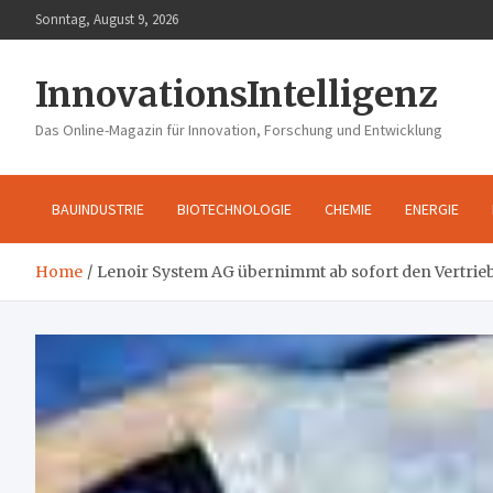
Skip
Sonntag, August 9, 2026
to
content
InnovationsIntelligenz
Das Online-Magazin für Innovation, Forschung und Entwicklung
BAUINDUSTRIE
BIOTECHNOLOGIE
CHEMIE
ENERGIE
Home
Lenoir System AG übernimmt ab sofort den Vertrie