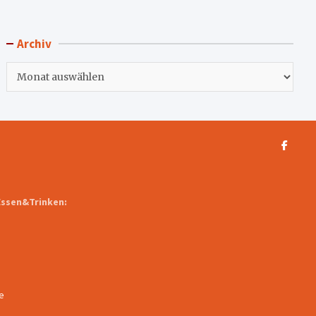
Archiv
Archiv
Essen&Trinken:
e