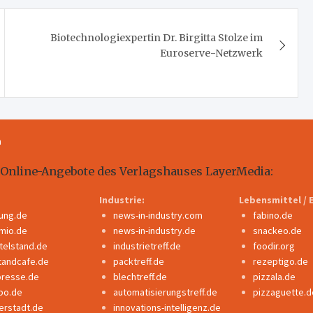
Biotechnologiexpertin Dr. Birgitta Stolze im
Euroserve-Netzwerk
m
 Online-Angebote des Verlagshauses LayerMedia:
Industrie:
Lebensmittel / 
dung.de
news-in-industry.com
fabino.de
mio.de
news-in-industry.de
snackeo.de
ttelstand.de
industrietreff.de
foodir.org
tandcafe.de
packtreff.de
rezeptigo.de
presse.de
blechtreff.de
pizzala.de
po.de
automatisierungstreff.de
pizzaguette.d
erstadt.de
innovations-intelligenz.de