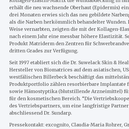
Kollagen-Elastin-Matrix die Wundabdeckung in nur
erhält die neu wachsende Oberhaut (Epidermis) ein
drei Monaten erwies sich das neu gebildete Narbeng
als die Narben herkömmlich behandelter Wunden. I
Weise vernarbten, zeigten die mit der Kollagen-El
nach einem Jahr eine messbar höhere Elastizität. Se
Produkt Matriderm den Zentren für Schwerbrandve
dritten Grades zur Verfügung.
Seit 1997 etabliert sich die Dr. Suwelack Skin & He
Hersteller von Biomatrices auf dem asiatischen, 
westfälischen Billerbeck beschäftigt das mittelst
Produktportfolio zählen resorbierbare Implantate
sowie Hämostyptika (blutstillende Arzneimittel) 
für den kosmetischen Bereich. “Die Vertriebskoop
des Vertriebspartners, um eine langfristige Partne
abschliessend Dr. Sundarp.
Pressekontakt: excognito, Claudia-Maria Rohrer, Gr