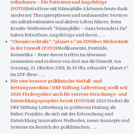
teilnehmen – Für Patienten und Angehörige
(FOTO)
Betroffene mit Hämophilie A können heute dank
moderner Therapieoptionen und umfassender Services
ein selbstbestimmtes und aktives Leben führen. Beim
Kreativ-Wettbewerb “Hämophilie – Ganz besonders Du”
haben Betroffene, Angehörige und deren… ...
“Chemiecocktails”: “planet e.” im ZDFüber Rückstände
in der Umwelt (FOTO)
Medikamente, Pestizide,
Kosmetika – Reste davon treffen im Abwasser
zusammen und erobern von dort aus die Umwelt. Am
Sonntag, 21. Oktober 2018, 16.30 Uhr, erkundet “planet e.”
im ZDF diese… ...
Für eine bessere präklinische Notfall- und
Rettungsmedizin / DRF Stiftung Luftrettung stellt seit
2020 Fördergelder auch für externe Forschungs- und
Entwicklungsprojekte bereit (FOTO)
Ab 2020 fördert die
DRF Stiftung Luftrettung in größerem Umfang als
bisher Projekte, die sich mit der Erforschung und
Entwicklung innovativer Methoden, neuer Konzepte und
Systeme im Bereich der präklinischen… ...