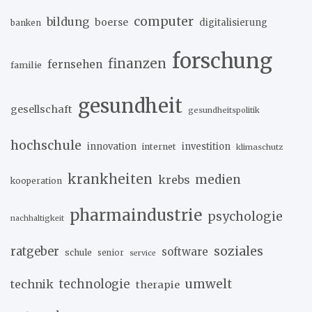
computer
bildung
boerse
digitalisierung
banken
forschung
finanzen
fernsehen
familie
gesundheit
gesellschaft
gesundheitspolitik
hochschule
innovation
investition
internet
klimaschutz
krankheiten
medien
krebs
kooperation
pharmaindustrie
psychologie
nachhaltigkeit
soziales
ratgeber
software
schule
senior
service
umwelt
technik
technologie
therapie