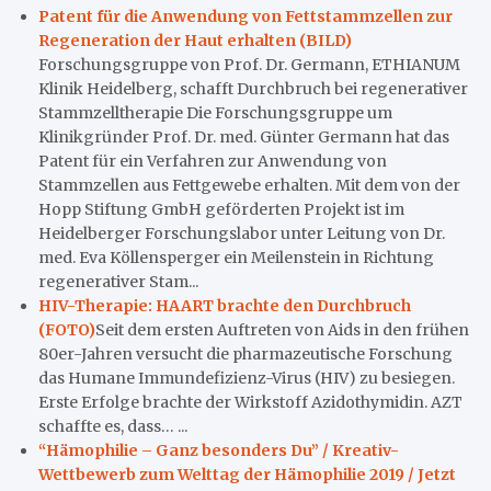
Patent für die Anwendung von Fettstammzellen zur
Regeneration der Haut erhalten (BILD)
Forschungsgruppe von Prof. Dr. Germann, ETHIANUM
Klinik Heidelberg, schafft Durchbruch bei regenerativer
Stammzelltherapie Die Forschungsgruppe um
Klinikgründer Prof. Dr. med. Günter Germann hat das
Patent für ein Verfahren zur Anwendung von
Stammzellen aus Fettgewebe erhalten. Mit dem von der
Hopp Stiftung GmbH geförderten Projekt ist im
Heidelberger Forschungslabor unter Leitung von Dr.
med. Eva Köllensperger ein Meilenstein in Richtung
regenerativer Stam...
HIV-Therapie: HAART brachte den Durchbruch
(FOTO)
Seit dem ersten Auftreten von Aids in den frühen
80er-Jahren versucht die pharmazeutische Forschung
das Humane Immundefizienz-Virus (HIV) zu besiegen.
Erste Erfolge brachte der Wirkstoff Azidothymidin. AZT
schaffte es, dass… ...
“Hämophilie – Ganz besonders Du” / Kreativ-
Wettbewerb zum Welttag der Hämophilie 2019 / Jetzt