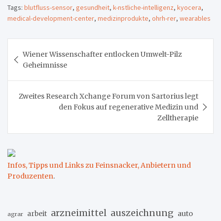
Tags:
blutfluss-sensor
,
gesundheit
,
k-nstliche-intelligenz
,
kyocera
,
medical-development-center
,
medizinprodukte
,
ohrh-rer
,
wearables
Beitragsnavigation
Wiener Wissenschafter entlocken Umwelt-Pilz
Geheimnisse
Zweites Research Xchange Forum von Sartorius legt
den Fokus auf regenerative Medizin und
Zelltherapie
Infos, Tipps und Links zu Feinsnacker, Anbietern und
Produzenten
.
arzneimittel
auszeichnung
arbeit
auto
agrar