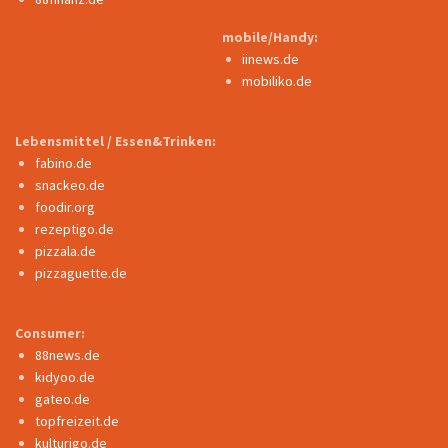
mobile/Handy:
iinews.de
mobiliko.de
Lebensmittel / Essen&Trinken:
fabino.de
snackeo.de
foodir.org
rezeptigo.de
pizzala.de
pizzaguette.de
Consumer:
88news.de
kidyoo.de
gateo.de
topfreizeit.de
kulturigo.de