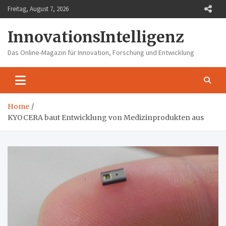
Skip
Freitag, August 7, 2026
to
content
InnovationsIntelligenz
Das Online-Magazin für Innovation, Forschung und Entwicklung
Home
KYOCERA baut Entwicklung von Medizinprodukten aus