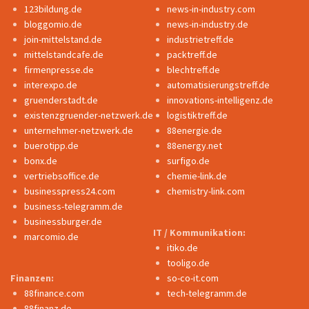
123bildung.de
news-in-industry.com
bloggomio.de
news-in-industry.de
join-mittelstand.de
industrietreff.de
mittelstandcafe.de
packtreff.de
firmenpresse.de
blechtreff.de
interexpo.de
automatisierungstreff.de
gruenderstadt.de
innovations-intelligenz.de
existenzgruender-netzwerk.de
logistiktreff.de
unternehmer-netzwerk.de
88energie.de
buerotipp.de
88energy.net
bonx.de
surfigo.de
vertriebsoffice.de
chemie-link.de
businesspress24.com
chemistry-link.com
business-telegramm.de
businessburger.de
IT / Kommunikation:
marcomio.de
itiko.de
tooligo.de
Finanzen:
so-co-it.com
88finance.com
tech-telegramm.de
88finanz.de